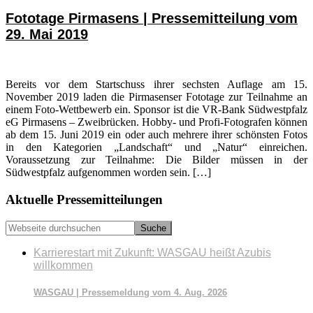
Fototage Pirmasens | Pressemitteilung vom
29. Mai 2019
Bereits vor dem Startschuss ihrer sechsten Auflage am 15.
November 2019 laden die Pirmasenser Fototage zur Teilnahme an
einem Foto-Wettbewerb ein. Sponsor ist die VR-Bank Südwestpfalz
eG Pirmasens – Zweibrücken. Hobby- und Profi-Fotografen können
ab dem 15. Juni 2019 ein oder auch mehrere ihrer schönsten Fotos
in den Kategorien „Landschaft“ und „Natur“ einreichen.
Voraussetzung zur Teilnahme: Die Bilder müssen in der
Südwestpfalz aufgenommen worden sein. […]
Seitenspalte
Aktuelle Pressemitteilungen
Webseite
durchsuchen
Karrierestart mit Zukunft: WASGAU heißt Azubis
willkommen
WASGAU | Pressemeldung vom 4. Aug. 2026