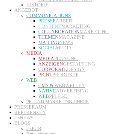
HISTORIE
ANGEBOT
COMMUNICATIONS
PRESSE
ARBEIT
CONTENT
MARKETING
COLLABORATION
MARKETING
THEMEN
MAGAZINE
MAILING
NEWS
SOCIAL
MEDIA
MEDIA
MEDIA
PLANUNG
ANZEIGEN
GESTALTUNG
CORPORATE
DESIGN
PRINT
PRODUKTE
WEB
CMS &
WEBWELTEN
NATIVE
ADVERTISING
WEB
PFLEGE
PR- UND MARKETING-CHECK
PRESSERAUM
REFERENZEN
arsNEWS
BLOGS
arsPUB
R
w
edebrunnen