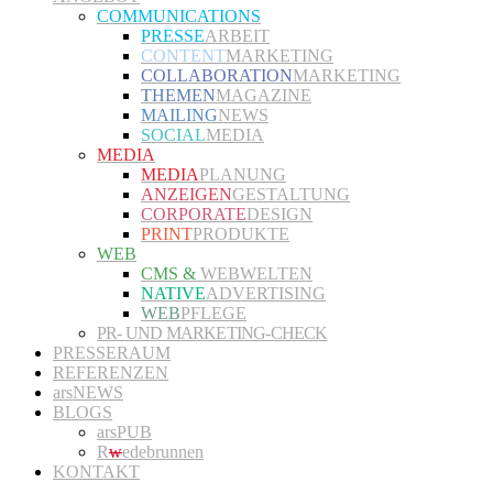
COMMUNICATIONS
PRESSE
ARBEIT
CONTENT
MARKETING
COLLABORATION
MARKETING
THEMEN
MAGAZINE
MAILING
NEWS
SOCIAL
MEDIA
MEDIA
MEDIA
PLANUNG
ANZEIGEN
GESTALTUNG
CORPORATE
DESIGN
PRINT
PRODUKTE
WEB
CMS &
WEBWELTEN
NATIVE
ADVERTISING
WEB
PFLEGE
PR- UND MARKETING-CHECK
PRESSERAUM
REFERENZEN
arsNEWS
BLOGS
arsPUB
R
w
edebrunnen
KONTAKT