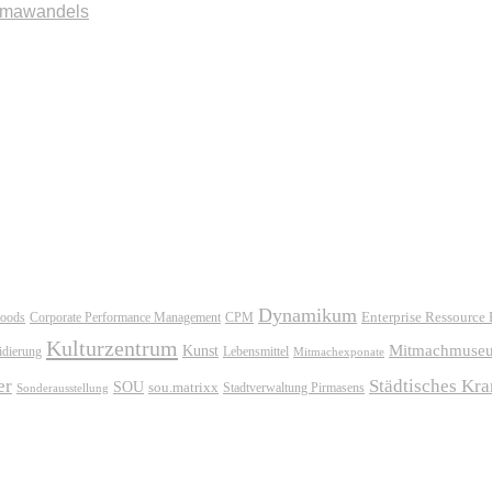
imawandels
Dynamikum
oods
Corporate Performance Management
Enterprise Ressource
CPM
Kulturzentrum
Mitmachmuse
Kunst
idierung
Lebensmittel
Mitmachexponate
er
Städtisches Kr
SOU
sou.matrixx
Sonderausstellung
Stadtverwaltung Pirmasens