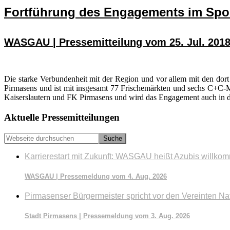
Fortführung des Engagements im Spo
WASGAU | Pressemitteilung vom 25. Jul. 201
Die starke Verbundenheit mit der Region und vor allem mit den d
Pirmasens und ist mit insgesamt 77 Frischemärkten und sechs C+C-M
Kaiserslautern und FK Pirmasens und wird das Engagement auch in 
Seitenspalte
Aktuelle Pressemitteilungen
Webseite
durchsuchen
Karrierestart mit Zukunft: WASGAU heißt Azubis willko
WASGAU | Pressemeldung vom 4. Aug. 2026
Pirmasenser Bürgermeister spricht vor den Vereinten Na
Stadt Pirmasens | Pressemeldung vom 3. Aug. 2026