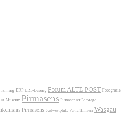
Forum ALTE POST
ERP
ERP-Lösung
Fotografie
 Planning
Pirmasens
um
Museum
Pirmasenser Fototage
Wasgau
ankenhaus Pirmasens
Südwestpfalz
Vorhofflimmern