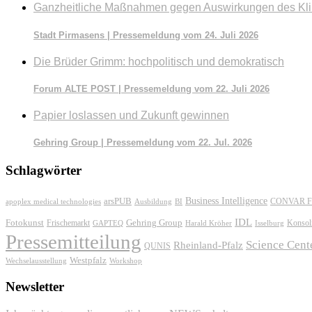
Ganzheitliche Maßnahmen gegen Auswirkungen des Kl
Stadt Pirmasens | Pressemeldung vom 24. Juli 2026
Die Brüder Grimm: hochpolitisch und demokratisch
Forum ALTE POST | Pressemeldung vom 22. Juli 2026
Papier loslassen und Zukunft gewinnen
Gehring Group | Pressemeldung vom 22. Jul. 2026
Schlagwörter
Business Intelligence
arsPUB
CONVAR F
apoplex medical technologies
Ausbildung
BI
IDL
Fotokunst
Frischemarkt
Gehring Group
Konsol
GAPTEQ
Harald Kröher
Isselburg
Pressemitteilung
Science Cent
Rheinland-Pfalz
QUNIS
Westpfalz
Wechselausstellung
Workshop
Newsletter