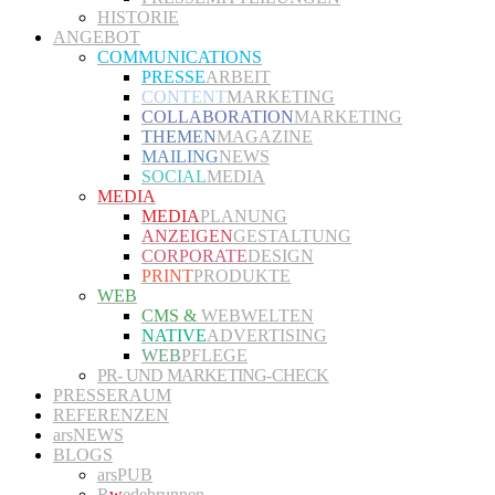
HISTORIE
ANGEBOT
COMMUNICATIONS
PRESSE
ARBEIT
CONTENT
MARKETING
COLLABORATION
MARKETING
THEMEN
MAGAZINE
MAILING
NEWS
SOCIAL
MEDIA
MEDIA
MEDIA
PLANUNG
ANZEIGEN
GESTALTUNG
CORPORATE
DESIGN
PRINT
PRODUKTE
WEB
CMS &
WEBWELTEN
NATIVE
ADVERTISING
WEB
PFLEGE
PR- UND MARKETING-CHECK
PRESSERAUM
REFERENZEN
arsNEWS
BLOGS
arsPUB
R
w
edebrunnen