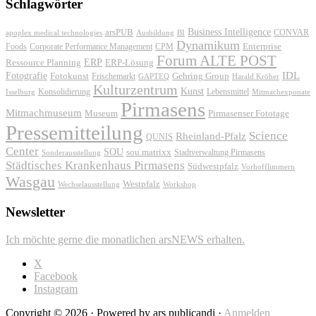
Schlagwörter
Business Intelligence
arsPUB
CONVAR
apoplex medical technologies
Ausbildung
BI
Dynamikum
Foods
Corporate Performance Management
Enterprise
CPM
Forum ALTE POST
ERP
ERP-Lösung
Ressource Planning
IDL
Fotografie
Fotokunst
Frischemarkt
Gehring Group
GAPTEQ
Harald Kröher
Kulturzentrum
Kunst
Konsolidierung
Lebensmittel
Isselburg
Mitmachexponate
Pirmasens
Mitmachmuseum
Museum
Pirmasenser Fototage
Pressemitteilung
Science
Rheinland-Pfalz
QUNIS
Center
SOU
sou.matrixx
Sonderausstellung
Stadtverwaltung Pirmasens
Städtisches Krankenhaus Pirmasens
Südwestpfalz
Vorhofflimmern
Wasgau
Westpfalz
Wechselausstellung
Workshop
Newsletter
Ich möchte gerne die monatlichen arsNEWS erhalten.
X
Facebook
Instagram
Copyright © 2026 · Powered by ars publicandi ·
Anmelden