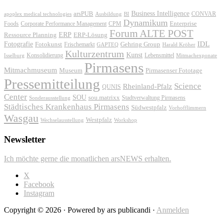
Business Intelligence
arsPUB
CONVAR
apoplex medical technologies
Ausbildung
BI
Dynamikum
Foods
Corporate Performance Management
Enterprise
CPM
Forum ALTE POST
ERP
ERP-Lösung
Ressource Planning
IDL
Fotografie
Fotokunst
Frischemarkt
Gehring Group
GAPTEQ
Harald Kröher
Kulturzentrum
Kunst
Konsolidierung
Lebensmittel
Isselburg
Mitmachexponate
Pirmasens
Mitmachmuseum
Museum
Pirmasenser Fototage
Pressemitteilung
Science
Rheinland-Pfalz
QUNIS
Center
SOU
sou.matrixx
Sonderausstellung
Stadtverwaltung Pirmasens
Städtisches Krankenhaus Pirmasens
Südwestpfalz
Vorhofflimmern
Wasgau
Westpfalz
Wechselausstellung
Workshop
Newsletter
Ich möchte gerne die monatlichen arsNEWS erhalten.
X
Facebook
Instagram
Copyright © 2026 · Powered by ars publicandi ·
Anmelden