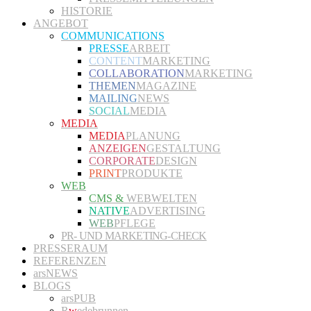
HISTORIE
ANGEBOT
COMMUNICATIONS
PRESSE
ARBEIT
CONTENT
MARKETING
COLLABORATION
MARKETING
THEMEN
MAGAZINE
MAILING
NEWS
SOCIAL
MEDIA
MEDIA
MEDIA
PLANUNG
ANZEIGEN
GESTALTUNG
CORPORATE
DESIGN
PRINT
PRODUKTE
WEB
CMS &
WEBWELTEN
NATIVE
ADVERTISING
WEB
PFLEGE
PR- UND MARKETING-CHECK
PRESSERAUM
REFERENZEN
arsNEWS
BLOGS
arsPUB
R
w
edebrunnen