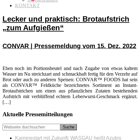
KONTAKT
Lecker und praktisch: Brotaufstrich
„zum Aufgießen“
CONVAR | Pressemeldung vom 15. Dez. 2022
Eben noch im Portionsbeutel und nach Zugabe von etwas kaltem
Wasser im Nu streichzart und schmackhaft fertig für den Verzehr auf
Brot oder auch zu anderen Speisen: CONVAR™ FOODS hat sein
als CONVAR™ Feldküche bezeichnetes Sortiment an Instant-
Brotaufstrichen um einen aus pflanzlichen Zutaten bestehenden
Aufstrich mit verblüffend echtem Leberwurst-Geschmack ergänzt.
[…]
Seitenspalte
Aktuelle Pressemitteilungen
Webseite
durchsuchen
Karrierestart mit Zukunft: WASGAU heißt Azubis