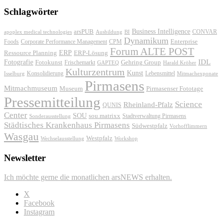
Schlagwörter
Business Intelligence
arsPUB
CONVAR
apoplex medical technologies
Ausbildung
BI
Dynamikum
Foods
Corporate Performance Management
Enterprise
CPM
Forum ALTE POST
ERP
ERP-Lösung
Ressource Planning
IDL
Fotografie
Fotokunst
Frischemarkt
Gehring Group
GAPTEQ
Harald Kröher
Kulturzentrum
Kunst
Konsolidierung
Lebensmittel
Isselburg
Mitmachexponate
Pirmasens
Mitmachmuseum
Museum
Pirmasenser Fototage
Pressemitteilung
Science
Rheinland-Pfalz
QUNIS
Center
SOU
sou.matrixx
Sonderausstellung
Stadtverwaltung Pirmasens
Städtisches Krankenhaus Pirmasens
Südwestpfalz
Vorhofflimmern
Wasgau
Westpfalz
Wechselausstellung
Workshop
Newsletter
Ich möchte gerne die monatlichen arsNEWS erhalten.
X
Facebook
Instagram