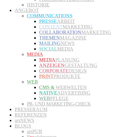
HISTORIE
ANGEBOT
COMMUNICATIONS
PRESSE
ARBEIT
CONTENT
MARKETING
COLLABORATION
MARKETING
THEMEN
MAGAZINE
MAILING
NEWS
SOCIAL
MEDIA
MEDIA
MEDIA
PLANUNG
ANZEIGEN
GESTALTUNG
CORPORATE
DESIGN
PRINT
PRODUKTE
WEB
CMS &
WEBWELTEN
NATIVE
ADVERTISING
WEB
PFLEGE
PR- UND MARKETING-CHECK
PRESSERAUM
REFERENZEN
arsNEWS
BLOGS
arsPUB
R
w
edebrunnen