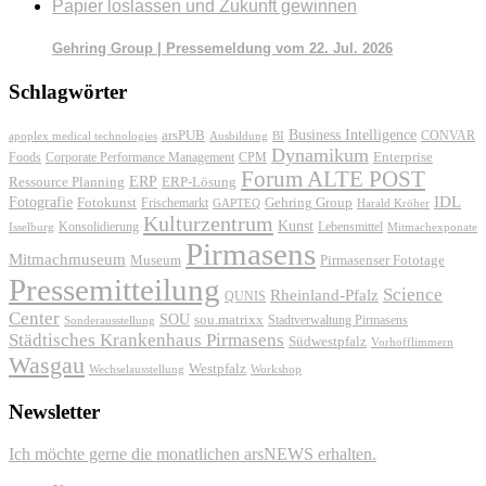
Papier loslassen und Zukunft gewinnen
Gehring Group | Pressemeldung vom 22. Jul. 2026
Schlagwörter
Business Intelligence
arsPUB
CONVAR
apoplex medical technologies
Ausbildung
BI
Dynamikum
Foods
Corporate Performance Management
Enterprise
CPM
Forum ALTE POST
ERP
ERP-Lösung
Ressource Planning
IDL
Fotografie
Fotokunst
Frischemarkt
Gehring Group
GAPTEQ
Harald Kröher
Kulturzentrum
Kunst
Konsolidierung
Lebensmittel
Isselburg
Mitmachexponate
Pirmasens
Mitmachmuseum
Museum
Pirmasenser Fototage
Pressemitteilung
Science
Rheinland-Pfalz
QUNIS
Center
SOU
sou.matrixx
Sonderausstellung
Stadtverwaltung Pirmasens
Städtisches Krankenhaus Pirmasens
Südwestpfalz
Vorhofflimmern
Wasgau
Westpfalz
Wechselausstellung
Workshop
Newsletter
Ich möchte gerne die monatlichen arsNEWS erhalten.