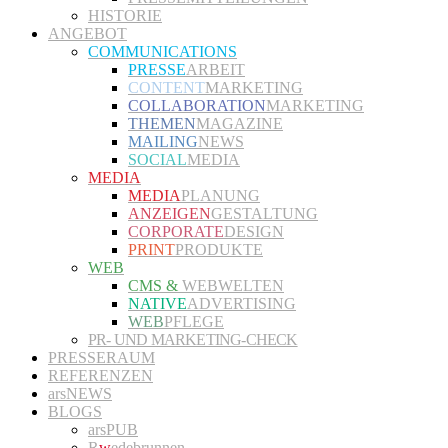
HISTORIE
ANGEBOT
COMMUNICATIONS
PRESSE
ARBEIT
CONTENT
MARKETING
COLLABORATION
MARKETING
THEMEN
MAGAZINE
MAILING
NEWS
SOCIAL
MEDIA
MEDIA
MEDIA
PLANUNG
ANZEIGEN
GESTALTUNG
CORPORATE
DESIGN
PRINT
PRODUKTE
WEB
CMS &
WEBWELTEN
NATIVE
ADVERTISING
WEB
PFLEGE
PR- UND MARKETING-CHECK
PRESSERAUM
REFERENZEN
arsNEWS
BLOGS
arsPUB
R
w
edebrunnen