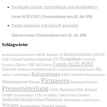
Die Brüder Grimm: hochpolitisch und demokratisch
Forum ALTE POST | Pressemeldung vom 22. Juli 2026
Papier loslassen und Zukunft gewinnen
Gehring Group | Pressemeldung vom 22. Jul. 2026
Schlagwörter
Business Intelligence
arsPUB
CONVAR
apoplex medical technologies
Ausbildung
BI
Dynamikum
Foods
Corporate Performance Management
Enterprise
CPM
Forum ALTE POST
ERP
ERP-Lösung
Ressource Planning
IDL
Fotografie
Fotokunst
Frischemarkt
Gehring Group
GAPTEQ
Harald Kröher
Kulturzentrum
Kunst
Konsolidierung
Lebensmittel
Isselburg
Mitmachexponate
Pirmasens
Mitmachmuseum
Museum
Pirmasenser Fototage
Pressemitteilung
Science
Rheinland-Pfalz
QUNIS
Center
SOU
sou.matrixx
Sonderausstellung
Stadtverwaltung Pirmasens
Städtisches Krankenhaus Pirmasens
Südwestpfalz
Vorhofflimmern
Wasgau
Westpfalz
Wechselausstellung
Workshop