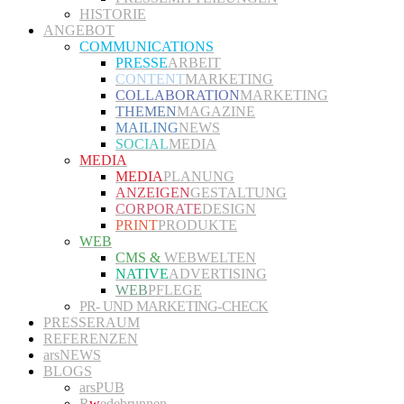
HISTORIE
ANGEBOT
COMMUNICATIONS
PRESSE
ARBEIT
CONTENT
MARKETING
COLLABORATION
MARKETING
THEMEN
MAGAZINE
MAILING
NEWS
SOCIAL
MEDIA
MEDIA
MEDIA
PLANUNG
ANZEIGEN
GESTALTUNG
CORPORATE
DESIGN
PRINT
PRODUKTE
WEB
CMS &
WEBWELTEN
NATIVE
ADVERTISING
WEB
PFLEGE
PR- UND MARKETING-CHECK
PRESSERAUM
REFERENZEN
arsNEWS
BLOGS
arsPUB
R
w
edebrunnen