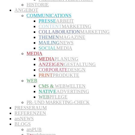
HISTORIE
ANGEBOT
COMMUNICATIONS
PRESSE
ARBEIT
CONTENT
MARKETING
COLLABORATION
MARKETING
THEMEN
MAGAZINE
MAILING
NEWS
SOCIAL
MEDIA
MEDIA
MEDIA
PLANUNG
ANZEIGEN
GESTALTUNG
CORPORATE
DESIGN
PRINT
PRODUKTE
WEB
CMS &
WEBWELTEN
NATIVE
ADVERTISING
WEB
PFLEGE
PR- UND MARKETING-CHECK
PRESSERAUM
REFERENZEN
arsNEWS
BLOGS
arsPUB
R
w
edebrunnen