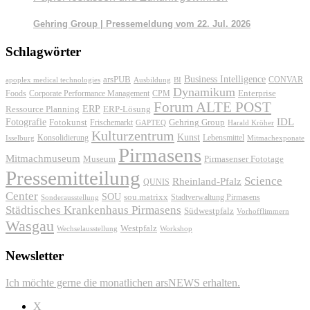
Gehring Group | Pressemeldung vom 22. Jul. 2026
Schlagwörter
Business Intelligence
arsPUB
CONVAR
apoplex medical technologies
Ausbildung
BI
Dynamikum
Foods
Corporate Performance Management
Enterprise
CPM
Forum ALTE POST
ERP
ERP-Lösung
Ressource Planning
IDL
Fotografie
Fotokunst
Frischemarkt
Gehring Group
GAPTEQ
Harald Kröher
Kulturzentrum
Kunst
Konsolidierung
Lebensmittel
Isselburg
Mitmachexponate
Pirmasens
Mitmachmuseum
Museum
Pirmasenser Fototage
Pressemitteilung
Science
Rheinland-Pfalz
QUNIS
Center
SOU
sou.matrixx
Sonderausstellung
Stadtverwaltung Pirmasens
Städtisches Krankenhaus Pirmasens
Südwestpfalz
Vorhofflimmern
Wasgau
Westpfalz
Wechselausstellung
Workshop
Newsletter
Ich möchte gerne die monatlichen arsNEWS erhalten.
X