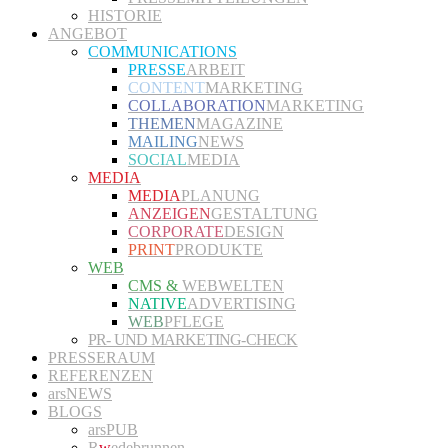
HISTORIE
ANGEBOT
COMMUNICATIONS
PRESSE
ARBEIT
CONTENT
MARKETING
COLLABORATION
MARKETING
THEMEN
MAGAZINE
MAILING
NEWS
SOCIAL
MEDIA
MEDIA
MEDIA
PLANUNG
ANZEIGEN
GESTALTUNG
CORPORATE
DESIGN
PRINT
PRODUKTE
WEB
CMS &
WEBWELTEN
NATIVE
ADVERTISING
WEB
PFLEGE
PR- UND MARKETING-CHECK
PRESSERAUM
REFERENZEN
arsNEWS
BLOGS
arsPUB
R
w
edebrunnen