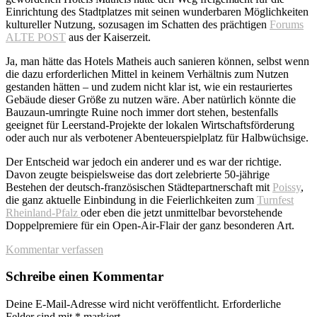
Einrichtung des Stadtplatzes mit seinen wunderbaren Möglichkeiten
kultureller Nutzung, sozusagen im Schatten des prächtigen
Forums
ALTE POST
aus der Kaiserzeit.
Ja, man hätte das Hotels Matheis auch sanieren können, selbst wenn
die dazu erforderlichen Mittel in keinem Verhältnis zum Nutzen
gestanden hätten ‒ und zudem nicht klar ist, wie ein restauriertes
Gebäude dieser Größe zu nutzen wäre. Aber natürlich könnte die
Bauzaun-umringte Ruine noch immer dort stehen, bestenfalls
geeignet für Leerstand-Projekte der lokalen Wirtschaftsförderung
oder auch nur als verbotener Abenteuerspielplatz für Halbwüchsige.
Der Entscheid war jedoch ein anderer und es war der richtige.
Davon zeugte beispielsweise das dort zelebrierte 50-jährige
Bestehen der deutsch-französischen Städtepartnerschaft mit
Poissy
,
die ganz aktuelle Einbindung in die Feierlichkeiten zum
Turnfest
Rheinland-Pfalz
oder eben die jetzt unmittelbar bevorstehende
Doppelpremiere für ein Open-Air-Flair der ganz besonderen Art.
Kommentar verfassen
Leser-
Schreibe einen Kommentar
Interaktionen
Deine E-Mail-Adresse wird nicht veröffentlicht.
Erforderliche
Felder sind mit
*
markiert