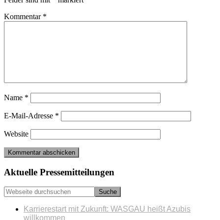
Kommentar
*
Name
*
E-Mail-Adresse
*
Website
Seitenspalte
Aktuelle Pressemitteilungen
Webseite
durchsuchen
Karrierestart mit Zukunft: WASGAU heißt Azubis
willkommen