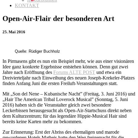
KONTAKT
Open-Air-Flair der besonderen Art
25. Mai 2016
Quelle: Rüdiger Buchholz
In Pirmasens gibt es nun ein Beispiel mehr, wie aus einer visionären
Idee ganz konkrete Ergebnisse entstehen können. Denn gut zwei
Jahre nach Eröffnung des
Forums ALTE POST
und etwa ein
Dreivierteljahr nach Einweihung des neuen Joseph-Krekeler-Platzes
finden Anfang Juni die ersten Freiluft-Veranstaltungen statt.
Mit „Son del Nene – Kubanische Nacht” (Freitag, 3. Juni 2016) und
„Hair The American Tribal Loverock Musical” (Sonntag, 5. Juni
2016) haben sich die Veranstalter gleich zwei besondere
Leckerbissen herausgesucht als Open-Air-Startschuss direkt neben
dem Kulturzentrum; für das legendäre Hippie-Musical Hair sind
bereits keine Karten mehr zu bekommen.
Zur Erinnerung: Erst der Abriss des ehemaligen und marode
gewordenen Hotels Matheis hatte den Weg freigemacht für die