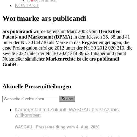
KONTAKT
Wortmarke ars publicandi
ars publicandi
wurde bereits im März 2002 vom
Deutschen
Patent- und Markenamt (DPMA)
in den Klassen 35, 38 und 41
unter der Nr. 30144730 als Marke in das Register eingetragen; die
erste Prolongation erfolgte 2012 unter der Nr. 30 2012 020 210, die
zweite 2022 unter der Nr. 30 2022 214 395.3 Inhaber und damit
Nutznießer sämtlicher
Markenrechte
ist die
ars publicandi
GmbH
.
Seitenspalte
Aktuelle Pressemitteilungen
Webseite
durchsuchen
Karrierestart mit Zukunft: WASGAU heißt Azubis
willkommen
WASGAU | Pressemeldung vom 4. Aug. 2026