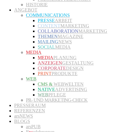
HISTORIE
ANGEBOT
COMMUNICATIONS
PRESSE
ARBEIT
CONTENT
MARKETING
COLLABORATION
MARKETING
THEMEN
MAGAZINE
MAILING
NEWS
SOCIAL
MEDIA
MEDIA
MEDIA
PLANUNG
ANZEIGEN
GESTALTUNG
CORPORATE
DESIGN
PRINT
PRODUKTE
WEB
CMS &
WEBWELTEN
NATIVE
ADVERTISING
WEB
PFLEGE
PR- UND MARKETING-CHECK
PRESSERAUM
REFERENZEN
arsNEWS
BLOGS
arsPUB
R
w
edebrunnen