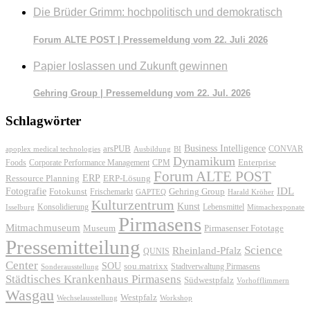
Die Brüder Grimm: hochpolitisch und demokratisch
Forum ALTE POST | Pressemeldung vom 22. Juli 2026
Papier loslassen und Zukunft gewinnen
Gehring Group | Pressemeldung vom 22. Jul. 2026
Schlagwörter
Business Intelligence
arsPUB
CONVAR
apoplex medical technologies
Ausbildung
BI
Dynamikum
Foods
Corporate Performance Management
Enterprise
CPM
Forum ALTE POST
ERP
ERP-Lösung
Ressource Planning
IDL
Fotografie
Fotokunst
Frischemarkt
Gehring Group
GAPTEQ
Harald Kröher
Kulturzentrum
Kunst
Konsolidierung
Lebensmittel
Isselburg
Mitmachexponate
Pirmasens
Mitmachmuseum
Museum
Pirmasenser Fototage
Pressemitteilung
Science
Rheinland-Pfalz
QUNIS
Center
SOU
sou.matrixx
Sonderausstellung
Stadtverwaltung Pirmasens
Städtisches Krankenhaus Pirmasens
Südwestpfalz
Vorhofflimmern
Wasgau
Westpfalz
Wechselausstellung
Workshop