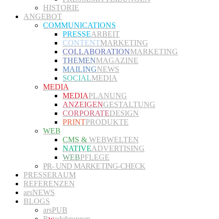
HISTORIE
ANGEBOT
COMMUNICATIONS
PRESSE
ARBEIT
CONTENT
MARKETING
COLLABORATION
MARKETING
THEMEN
MAGAZINE
MAILING
NEWS
SOCIAL
MEDIA
MEDIA
MEDIA
PLANUNG
ANZEIGEN
GESTALTUNG
CORPORATE
DESIGN
PRINT
PRODUKTE
WEB
CMS &
WEBWELTEN
NATIVE
ADVERTISING
WEB
PFLEGE
PR- UND MARKETING-CHECK
PRESSERAUM
REFERENZEN
arsNEWS
BLOGS
arsPUB
R
w
edebrunnen