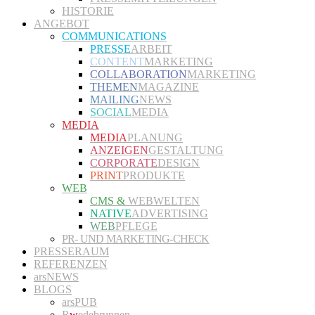
HISTORIE
ANGEBOT
COMMUNICATIONS
PRESSE
ARBEIT
CONTENT
MARKETING
COLLABORATION
MARKETING
THEMEN
MAGAZINE
MAILING
NEWS
SOCIAL
MEDIA
MEDIA
MEDIA
PLANUNG
ANZEIGEN
GESTALTUNG
CORPORATE
DESIGN
PRINT
PRODUKTE
WEB
CMS &
WEBWELTEN
NATIVE
ADVERTISING
WEB
PFLEGE
PR- UND MARKETING-CHECK
PRESSERAUM
REFERENZEN
arsNEWS
BLOGS
arsPUB
R
w
edebrunnen