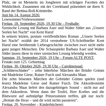
Pfalz, sie ist Meisterin im Jonglieren mit schrägen Facetten der
Wirklichkeit. Zusammen mit der Creekband präsentiert sie ihren 9.
Band der Bettina-Boll-Krimireihe.
Juni bis 14. August 2026:
Lesesommer/Vorlesesommer
Freitag, 18. September 2026, 19.30 Uhr – Festhalle:
Szenische Lesung mit Barbara Auer und Walter Sittler aus „Unsere
Seelen bei Nacht“ von Kent Haruf
In seinem letzten, postum veröffentlichten Roman „Unsere Seelen
bei Nacht“ erzählt der 2014 verstorbene US-Schriftsteller Kent
Haruf eine berührende Liebesgeschichte zwischen zwei nicht mehr
ganz jungen Menschen. Die Schauspieler Barbara Auer und Walter
Sittler lassen diese in einer szenischen Lesung lebendig werden.
Samstag, 19. September 2026, 19 Uhr – Forum ALTE POST:
Festakt zum 125. Geburtstag
Freitag, 30. Oktober 2026, 19.30 Uhr – Carolinensaal:
„Schlitterschlatter“ – zehn bitterböse Märchen der Brüder Grimm
mit Madeleine Giese, Rainer Furch und Alexandra Maas
Die zehn bösesten Märchen der Gebrüder Grimm spielen (und
lesen) Madeleine Giese und Rainer Furch. Die Akkordeonistin
Alexandra Maas liefert den dazugehörigen Sound – nicht nur auf
dem Akkordeon. Wenn dann der Teufel, Herr Korbes und die
Blutwurst auf aufmüpfige Prinzessinnen treffen, gilt nur noch:
„Heirate die Hexe – und dir wird nichts passieren“.
Freitag, 20. November – Kinderbücherei: