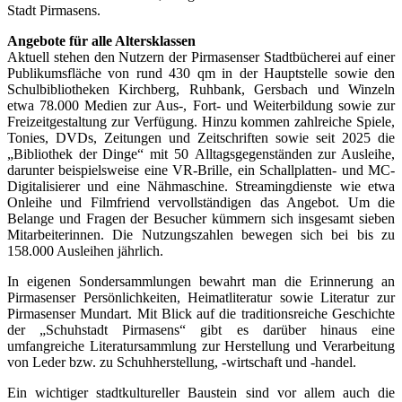
Stadt Pirmasens.
Angebote für alle Altersklassen
Aktuell stehen den Nutzern der Pirmasenser Stadtbücherei auf einer
Publikums­fläche von rund 430 qm in der Hauptstelle sowie den
Schulbibliotheken Kirchberg, Ruhbank, Gersbach und Winzeln
etwa 78.000 Medien zur Aus-, Fort- und Weiterbildung sowie zur
Freizeitgestaltung zur Verfügung. Hinzu kommen zahlreiche Spiele,
Tonies, DVDs, Zeitungen und Zeitschriften sowie seit 2025 die
„Bibliothek der Dinge“ mit 50 Alltagsgegenständen zur Ausleihe,
darunter beispielsweise eine VR-Brille, ein Schallplatten- und MC-
Digitalisierer und eine Nähmaschine. Streamingdienste wie etwa
Onleihe und Filmfriend vervollständigen das Angebot. Um die
Belange und Fragen der Besucher kümmern sich insgesamt sieben
Mitarbeiterinnen. Die Nutzungszahlen bewegen sich bei bis zu
158.000 Ausleihen jährlich.
In eigenen Sondersammlungen bewahrt man die Erinnerung an
Pirmasenser Persönlichkeiten, Heimatliteratur sowie Literatur zur
Pirmasenser Mundart. Mit Blick auf die traditionsreiche Geschichte
der „Schuhstadt Pirmasens“ gibt es darüber hinaus eine
umfangreiche Literatursammlung zur Herstellung und Verarbeitung
von Leder bzw. zu Schuhherstellung, -wirtschaft und -handel.
Ein wichtiger stadtkultureller Baustein sind vor allem auch die