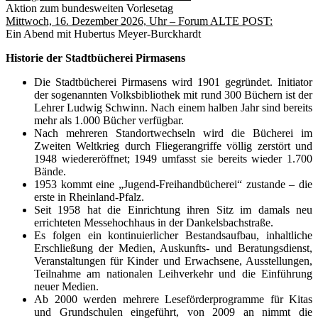
Aktion zum bundesweiten Vorlesetag
Mittwoch, 16. Dezember 2026, Uhr – Forum ALTE POST:
Ein Abend mit Hubertus Meyer-Burckhardt
Historie der Stadtbücherei Pirmasens
Die Stadtbücherei Pirmasens wird 1901 gegründet. Initiator
der sogenannten Volksbibliothek mit rund 300 Büchern ist der
Lehrer Ludwig Schwinn. Nach einem halben Jahr sind bereits
mehr als 1.000 Bücher verfügbar.
Nach mehreren Standortwechseln wird die Bücherei im
Zweiten Weltkrieg durch Flieger­angriffe völlig zerstört und
1948 wiedereröffnet; 1949 umfasst sie bereits wieder 1.700
Bände.
1953 kommt eine „Jugend-Freihandbücherei“ zustande – die
erste in Rheinland-Pfalz.
Seit 1958 hat die Einrichtung ihren Sitz im damals neu
errichteten Messehochhaus in der Dankelsbachstraße.
Es folgen ein kontinuierlicher Bestandsaufbau, inhaltliche
Erschließung der Medien, Auskunfts- und Beratungsdienst,
Veranstaltungen für Kinder und Erwachsene, Ausstellungen,
Teilnahme am nationalen Leihverkehr und die Einführung
neuer Medien.
Ab 2000 werden mehrere Leseförderprogramme für Kitas
und Grundschulen eingeführt, von 2009 an nimmt die