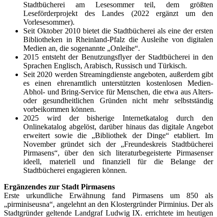
Stadtbücherei am Lesesommer teil, dem größten
Leseförderprojekt des Landes (2022 ergänzt um den
Vorlesesommer).
Seit Oktober 2010 bietet die Stadtbücherei als eine der ersten
Bibliotheken in Rheinland-Pfalz die Ausleihe von digitalen
Medien an, die sogenannte „Onleihe“.
2015 entsteht der Benutzungsflyer der Stadtbücherei in den
Sprachen Englisch, Arabisch, Russisch und Türkisch.
Seit 2020 werden Streamingdienste angeboten, außerdem gibt
es einen ehrenamtlich unterstützten kostenlosen Medien-
Abhol- und Bring-Service für Menschen, die etwa aus Alters-
oder gesundheitlichen Gründen nicht mehr selbstständig
vorbeikommen können.
2025 wird der bisherige Internetkatalog durch den
Onlinekatalog abgelöst, darüber hinaus das digitale Angebot
erweitert sowie die „Bibliothek der Dinge“ etabliert. Im
November gründet sich der „Freundeskreis Stadtbücherei
Pirmasens“, über den sich literaturbegeisterte Pirmasenser
ideell, materiell und finanziell für die Belange der
Stadtbücherei engagieren können.
Ergänzendes zur Stadt Pirmasens
Erste urkundliche Erwähnung fand Pirmasens um 850 als
„pirminiseusna“, angelehnt an den Klostergründer Pirminius. Der als
Stadtgründer geltende Landgraf Ludwig IX. errichtete im heutigen