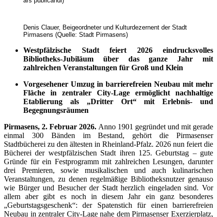
ars publicandi)
Denis Clauer, Beigeordneter und Kulturdezernent der Stadt
Pirmasens (Quelle: Stadt Pirmasens)
Westpfälzische Stadt feiert 2026 eindrucksvolles
Bibliotheks-Jubiläum über das ganze Jahr mit
zahlreichen Veranstaltungen für Groß und Klein
Vorgesehener Umzug in barrierefreien Neubau mit mehr
Fläche in zentraler City-Lage ermöglicht nachhaltige
Etablierung als „Dritter Ort“ mit Erlebnis- und
Begegnungsräumen
Pirmasens, 2. Februar 2026.
Anno 1901 gegründet und mit gerade
einmal 300 Bänden im Bestand, gehört die Pirmasenser
Stadtbücherei zu den ältesten in Rheinland-Pfalz. 2026 nun feiert die
Bücherei der westpfälzischen Stadt ihren 125. Geburtstag – gute
Gründe für ein Festprogramm mit zahlreichen Lesungen, darunter
drei Premieren, sowie musikalischen und auch kulinarischen
Veranstaltungen, zu denen regelmäßige Bibliotheksnutzer genauso
wie Bürger und Besucher der Stadt herzlich eingeladen sind. Vor
allem aber gibt es noch in diesem Jahr ein ganz besonderes
„Geburtstagsgeschenk“: der Spatenstich für einen barrierefreien
Neubau in zentraler City-Lage nahe dem Pirmasenser Exerzierplatz,