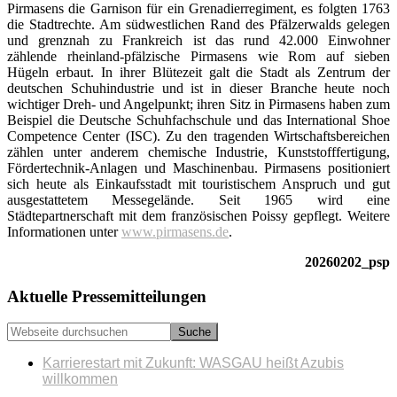
Pirmasens die Garnison für ein Grenadierregiment, es folgten 1763
die Stadtrechte. Am südwestlichen Rand des Pfälzerwalds gelegen
und grenznah zu Frankreich ist das rund 42.000 Einwohner
zählende rheinland-pfälzische Pirmasens wie Rom auf sieben
Hügeln erbaut. In ihrer Blütezeit galt die Stadt als Zentrum der
deutschen Schuhindustrie und ist in dieser Branche heute noch
wichtiger Dreh- und Angelpunkt; ihren Sitz in Pirmasens haben zum
Beispiel die Deutsche Schuhfachschule und das International Shoe
Competence Center (ISC). Zu den tragenden Wirtschaftsbereichen
zählen unter anderem chemische Industrie, Kunststofffertigung,
Fördertechnik-Anlagen und Maschinenbau. Pirmasens positioniert
sich heute als Einkaufsstadt mit touristischem Anspruch und gut
ausgestattetem Messegelände. Seit 1965 wird eine
Städtepartnerschaft mit dem französischen Poissy gepflegt. Weitere
Informationen unter
www.pirmasens.de
.
20260202_psp
Seitenspalte
Aktuelle Pressemitteilungen
Webseite
durchsuchen
Karrierestart mit Zukunft: WASGAU heißt Azubis
willkommen