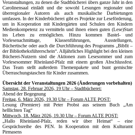
Veranstaltungen, zu denen die Stadtbücherei übers ganze Jahr in den
Carolinensaal einlädt und die sowohl Lesungen regionaler und
überregionaler Autoren als auch musikalische Darbietungen
umfassen. In der Kinderbücherei gibt es Projekte zur Leseförderung,
um in Kooperation mit Kindergärten und Schulen den Kindern
Medienkompetenz zu vermitteln und ihnen einen guten (Lese)Start
ins Leben zu ermöglichen. Hinzu kommen Bastel- und
Vorlesenachmittage, Klassenführungen, Ausstellungen,
Büchertische oder auch die Durchführung des Programms „Bibfit –
der Bibliotheksführerschein“. Alljährliches Highlight bei den kleinen
Bücherei-Nutzern sind die Aktionen zum Lesesommer und zum
Vorlesesommer Rheinland-Pfalz mit einem großen Abschlussfest.
Das Team stellt außerdem Themenpakete und bunt gemischte
Überraschungstaschen für Kinder zusammen.
Übersicht der Veranstaltungen 2026 (Änderungen vorbehalten)
Samstag, 28. Februar 2026, 19 Uhr – Stadtbücherei:
Abend der Begegnung
Freitag, 6. März 2026, 19.30 Uhr – Forum ALTE POST:
Lesung (Premiere) mit Peter Probst aus seinem Buch „Am
helllichten Tag“
Mittwoch, 18. März 2026, 19.30 Uhr – Forum ALTE POST:
„Hallo Rheinland-Pfalz, reden wir über Heimat“ – eine
Gesprächsreihe des PEN. In Kooperation mit dem Kulturamt
Pirmasens