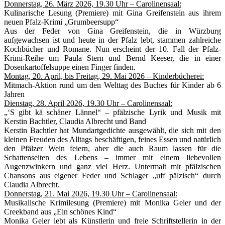
Donnerstag, 26. März 2026, 19.30 Uhr – Carolinensaal:
Kulinarische Lesung (Premiere) mit Gina Greifenstein aus ihrem
neuen Pfalz-Krimi „Grumbeersupp“
Aus der Feder von Gina Greifenstein, die in Würzburg
aufgewachsen ist und heute in der Pfalz lebt, stammen zahlreiche
Kochbücher und Romane. Nun erscheint der 10. Fall der Pfalz-
Krimi-Reihe um Paula Stern und Bernd Keeser, die in einer
Dosenkartoffelsuppe einen Finger finden.
Montag, 20. April, bis Freitag, 29. Mai 2026 – Kinderbücherei:
Mitmach-Aktion rund um den Welttag des Buches für Kinder ab 6
Jahren
Dienstag, 28. April 2026, 19.30 Uhr – Carolinensaal:
„‘S gibt kä schäner Lännel“ – pfälzische Lyrik und Musik mit
Kerstin Bachtler, Claudia Albrecht und Band
Kerstin Bachtler hat Mundartgedichte ausgewählt, die sich mit den
kleinen Freuden des Alltags beschäftigen, feines Essen und natürlich
den Pfälzer Wein feiern, aber die auch Raum lassen für die
Schattenseiten des Lebens – immer mit einem liebevollen
Augenzwinkern und ganz viel Herz. Untermalt mit pfälzischen
Chansons aus eigener Feder und Schlager „uff pälzisch“ durch
Claudia Albrecht.
Donnerstag, 21. Mai 2026, 19.30 Uhr – Carolinensaal:
Musikalische Krimilesung (Premiere) mit Monika Geier und der
Creekband aus „Ein schönes Kind“
Monika Geier lebt als Künstlerin und freie Schriftstellerin in der