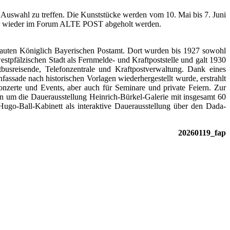
Auswahl zu treffen. Die Kunststücke werden vom 10. Mai bis 7. Juni
 Uhr wieder im Forum ALTE POST abgeholt werden.
uten Königlich Bayerischen Postamt. Dort wurden bis 1927 sowohl
stpfälzischen Stadt als Fernmelde- und Kraftpoststelle und galt 1930
tbusreisende, Telefonzentrale und Kraftpostverwaltung. Dank eines
ssade nach historischen Vorlagen wiederhergestellt wurde, erstrahlt
zerte und Events, aber auch für Seminare und private Feiern. Zur
n um die Dauerausstellung Heinrich-Bürkel-Galerie mit insgesamt 60
go-Ball-Kabinett als interaktive Dauerausstellung über den Dada-
20260119_fap