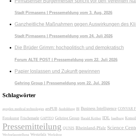
Pirmasenser Bürgermeister spricht vor den Vereinten Na
Stadt Pirmasens | Pressemeldung vom 3. Aug. 2026
Ganzheitliche Maßnahmen gegen Auswirkungen des Kl
Stadt Pirmasens | Pressemeldung vom 24. Juli 2026
Die Brüder Grimm: hochpolitisch und demokratisch
Forum ALTE POST | Pressemeldung vom 22. Juli 2026
Papier loslassen und Zukunft gewinnen
Gehring Group | Pressemeldung vom 22. Jul. 2026
Schlagwörter
Business Intelligence
arsPUB
CONVAR F
apoplex medical technologies
Ausbildung
BI
IDL
Fotokunst
Frischemarkt
Gehring Group
Konsol
GAPTEQ
Harald Kröher
Isselburg
Pressemitteilung
Science Cent
Rheinland-Pfalz
QUNIS
Westpfalz
Wechselausstellung
Workshop