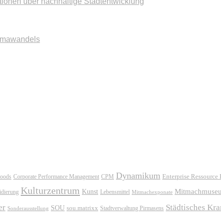
tionen über nachhaltige Stadtentwicklung
imawandels
Dynamikum
oods
Corporate Performance Management
Enterprise Ressource
CPM
Kulturzentrum
Mitmachmuse
Kunst
idierung
Lebensmittel
Mitmachexponate
er
Städtisches Kr
SOU
sou.matrixx
Sonderausstellung
Stadtverwaltung Pirmasens