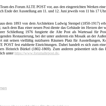
s Team des Forum ALTE POST vor, aus den eingereichten Werken eine 
nach Ende der Ausstellung am 11. und 12. Juni jeweils von 11 bis 17
aus dem 1893 von dem Architekten Ludwig Stempel (1850-1917) erba
lt; nach dem Bau einer neuen Post diente das Gebäude im Herzen der we
ihrer Schließung 1976 fungierte die Alte Post als Wartesaal für Pos
nden Restaurierung, bei der unter anderem ein Mosaik an der Außenfa
 seinen vielfältig nutzbaren Räumen Platz für Ausstellungen, Kon
POST fest etablierte Einrichtungen. Dabei handelt es sich zum eine
 Heinrich Bürkel (1802-1869). Zum anderen präsentiert sich das Hu
lich unter
https://www.forumaltepost.de
.
mmen