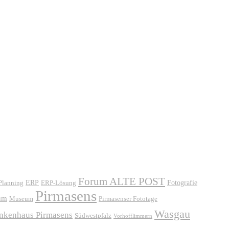
Forum ALTE POST
ERP
ERP-Lösung
Fotografie
 Planning
Pirmasens
um
Museum
Pirmasenser Fototage
Wasgau
ankenhaus Pirmasens
Südwestpfalz
Vorhofflimmern