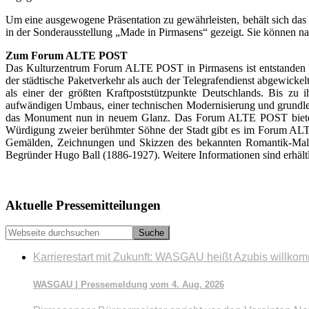
Um eine ausgewogene Präsentation zu gewährleisten, behält sich da
in der Sonderausstellung „Made in Pirmasens“ gezeigt. Sie können 
Zum Forum ALTE POST
Das Kulturzentrum Forum ALTE POST in Pirmasens ist entstanden 
der städtische Paketverkehr als auch der Telegrafendienst abgewicke
als einer der größten Kraftpoststützpunkte Deutschlands. Bis zu 
aufwändigen Umbaus, einer technischen Modernisierung und grundlege
das Monument nun in neuem Glanz. Das Forum ALTE POST bietet mit
Würdigung zweier berühmter Söhne der Stadt gibt es im Forum ALTE 
Gemälden, Zeichnungen und Skizzen des bekannten Romantik-Malers
Begründer Hugo Ball (1886-1927). Weitere Informationen sind erhält
Seitenspalte
Aktuelle Pressemitteilungen
Webseite
durchsuchen
Karrierestart mit Zukunft: WASGAU heißt Azubis willko
WASGAU | Pressemeldung vom 4. Aug. 2026