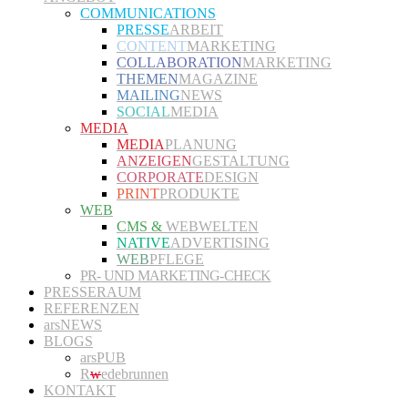
COMMUNICATIONS
PRESSE
ARBEIT
CONTENT
MARKETING
COLLABORATION
MARKETING
THEMEN
MAGAZINE
MAILING
NEWS
SOCIAL
MEDIA
MEDIA
MEDIA
PLANUNG
ANZEIGEN
GESTALTUNG
CORPORATE
DESIGN
PRINT
PRODUKTE
WEB
CMS &
WEBWELTEN
NATIVE
ADVERTISING
WEB
PFLEGE
PR- UND MARKETING-CHECK
PRESSERAUM
REFERENZEN
arsNEWS
BLOGS
arsPUB
R
w
edebrunnen
KONTAKT