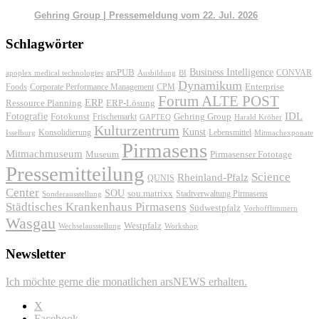
Gehring Group | Pressemeldung vom 22. Jul. 2026
Schlagwörter
Business Intelligence
arsPUB
CONVAR
apoplex medical technologies
Ausbildung
BI
Dynamikum
Foods
Corporate Performance Management
Enterprise
CPM
Forum ALTE POST
ERP
ERP-Lösung
Ressource Planning
IDL
Fotografie
Fotokunst
Frischemarkt
Gehring Group
GAPTEQ
Harald Kröher
Kulturzentrum
Kunst
Konsolidierung
Lebensmittel
Isselburg
Mitmachexponate
Pirmasens
Mitmachmuseum
Museum
Pirmasenser Fototage
Pressemitteilung
Science
Rheinland-Pfalz
QUNIS
Center
SOU
sou.matrixx
Sonderausstellung
Stadtverwaltung Pirmasens
Städtisches Krankenhaus Pirmasens
Südwestpfalz
Vorhofflimmern
Wasgau
Westpfalz
Wechselausstellung
Workshop
Newsletter
Ich möchte gerne die monatlichen arsNEWS erhalten.
X
Facebook