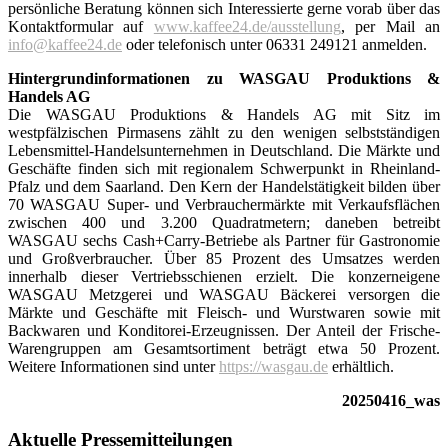
persönliche Beratung können sich Interessierte gerne vorab über das
Kontaktformular auf
www.kaffee24.de/ausstellung
, per Mail an
info@kaffee24.de
oder telefonisch unter 06331 249121 anmelden.
Hintergrundinformationen zu WASGAU Produktions &
Handels AG
Die WASGAU Produktions & Handels AG mit Sitz im
westpfälzischen Pirmasens zählt zu den wenigen selbstständigen
Lebensmittel-Handelsunternehmen in Deutschland. Die Märkte und
Geschäfte finden sich mit regionalem Schwerpunkt in Rheinland-
Pfalz und dem Saarland. Den Kern der Handelstätigkeit bilden über
70 WASGAU Super- und Verbrauchermärkte mit Verkaufsflächen
zwischen 400 und 3.200 Quadratmetern; daneben betreibt
WASGAU sechs Cash+Carry-Betriebe als Partner für Gastronomie
und Großverbraucher. Über 85 Prozent des Umsatzes werden
innerhalb dieser Vertriebsschienen erzielt. Die konzerneigene
WASGAU Metzgerei und WASGAU Bäckerei versorgen die
Märkte und Geschäfte mit Fleisch- und Wurstwaren sowie mit
Backwaren und Konditorei-Erzeugnissen. Der Anteil der Frische-
Warengruppen am Gesamtsortiment beträgt etwa 50 Prozent.
Weitere Informationen sind unter
https://wasgau.de
erhältlich.
20250416_was
Seitenspalte
Aktuelle Pressemitteilungen