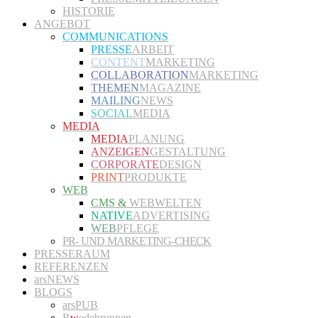
HISTORIE
ANGEBOT
COMMUNICATIONS
PRESSE
ARBEIT
CONTENT
MARKETING
COLLABORATION
MARKETING
THEMEN
MAGAZINE
MAILING
NEWS
SOCIAL
MEDIA
MEDIA
MEDIA
PLANUNG
ANZEIGEN
GESTALTUNG
CORPORATE
DESIGN
PRINT
PRODUKTE
WEB
CMS &
WEBWELTEN
NATIVE
ADVERTISING
WEB
PFLEGE
PR- UND MARKETING-CHECK
PRESSERAUM
REFERENZEN
arsNEWS
BLOGS
arsPUB
R
w
edebrunnen