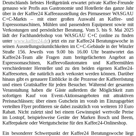
Deutschlands liebstes Heißgetränk erwartet private Kaffee-Freunde
genauso wie Profis aus Gastronomie und Hotellerie das ganze Jahr
über in der Kaffee24 Kaffeeausstellung des Pirmasenser WASGAU
C+C-Markts – mit einer großen Auswahl an Kaffee- und
Espressomaschinen, Mühlen und passendem Equipment sowie mit
Verkostungen und persönlicher Beratung. Vom 5. bis 9. Mai 2025
lädt der Fachhandelsshop von WASGAU C+C (online zu finden
unter
www.kaffee24.de
) jetzt ein zur Kaffee24 Beratungswoche in
seinen Ausstellungsräumlichkeiten im C+C-Gebäude in der Winzler
Straße 156. Jeweils von 9.00 bis 16.00 Uhr beantwortet das
Kaffee24-Team alle Fragen zum breitgefächerten Angebot an
Espressomaschinen, Kaffeevollautomaten und Kaffeemühlen
verschiedenster Hersteller und zu den beiden eigenen Kaffee24-
Kaffeesorten, die natürlich auch verkostet werden können. Darüber
hinaus gibt es genauere Einblicke in die Prozesse der Kaffeeröstung
und einen Gratiskaffee für jeden Besucher. Während der gesamten
Veranstaltung haben die Gäste außerdem die Möglichkeit zum
sofortigen Kauf von Event-Aktionsangeboten mit attraktiven
Preisnachlässen; über einen Gutschein im vorab im Einzugsgebiet
verteilten Flyer profitieren sie dabei zusätzlich von weiteren 10 Euro
Rabatt. Nicht zuletzt sind bei einem Gewinnspiel wertvolle Preise
im Lostopf, beispielsweise Geräte der Marken Bosch und Beem,
Kaffeepakete oder Wertgutscheine für den Kaffee24-Onlineshop.
Ein besonderer Schwerpunkt der Kaffee24 Beratungswoche liegt