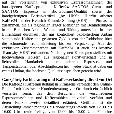
auf der Vorstellung von exklusiven Espressomaschinen, der
hauseigenen Kaffeeprodukte Kaffee24 SANTOS Crema und
SANTOS Espresso in Bio-Gourmet-Qualität sowie der
handgefertigten Barista-Artikel „by HKS“. Hierfür arbeitet
Kaffee24 mit der Heinrich Kimmle Stiftung (HKS) aus Pirmasens
zusammen, die als regionaler Träger Menschen mit Behinderungen
in den Bereichen Arbeit, Wohnen und Bildung unterstützt. In ihrer
Einrichtung durchläuft der aus kontrolliert ökologischem Anbau
stammende Kaffee den gesamten Zyklus von der Rohbohne über
die schonende Trommelröstung bis zur Verpackung. Aus der
exklusiven Zusammenarbeit mit Kaffee24 ist auch das kreative
Team „by HKS“ entstanden: Nach eigenen Konzepten stellt es mit
hochwertigen Hölzern aus regionaler Forstwirtschaft und in
liebevoller Handarbeit unter anderem Espresso- und
Tamperstationen oder Abschlagboxen her – jedes Stück ist dabei ein
echtes Unikat, das höchsten Qualitätsansprüchen gerecht wird.
Ganzjährig Fachberatung und Kaffeeverkostung direkt vor Ort
Die Kaffee24 Kaffeeausstellung in Pirmasens verbindet den Online-
Einkauf mit klassischer Kundenberatung vor Ort durch ein fachlich
versiertes Team, das den Besuchern die verschiedenen
Espressomaschinen und Kaffeemühlen individuell vorführt und
deren Funktionsweise detailliert erläutert. Geöffnet ist die
Ausstellung immer montags bis donnerstags jeweils von 12.00 bis
16.00 Uhr sowie freitags von 12.00 bis 15.00 Uhr. Für eine