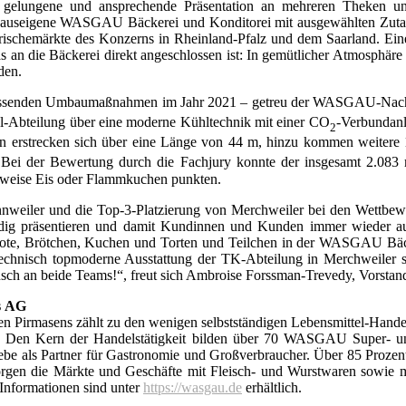
s gelungene und ansprechende Präsentation an mehreren Theken 
 hauseigene WASGAU Bäckerei und Konditorei mit ausgewählten Zutaten
Frischemärkte des Konzerns in Rheinland-Pfalz und dem Saarland. Ei
 an die Bäckerei direkt angeschlossen ist: In gemütlicher Atmosphäre
den.
assenden Umbaumaßnahmen im Jahr 2021 – getreu der WASGAU-Nachhalt
l-Abteilung über eine moderne Kühltechnik mit einer CO
-Verbundanl
2
n erstrecken sich über eine Länge von 44 m, hinzu kommen weitere
 Bei der Bewertung durch die Fachjury konnte der insgesamt 2.083
lsweise Eis oder Flammkuchen punkten.
 Annweiler und die Top-3-Platzierung von Merchweiler bei den Wettbew
kundig präsentieren und damit Kundinnen und Kunden immer wieder a
n Brote, Brötchen, Kuchen und Torten und Teilchen in der WASGAU Bäc
e technisch topmoderne Ausstattung der TK-Abteilung in Merchweiler 
unsch an beide Teams!“, freut sich Ambroise Forssman-Trevedy, Vors
s
AG
Pirmasens zählt zu den wenigen selbstständigen Lebensmittel-Handel
d. Den Kern der Handelstätigkeit bilden über 70 WASGAU Super- un
als Partner für Gastronomie und Großverbraucher. Über 85 Prozent d
die Märkte und Geschäfte mit Fleisch- und Wurstwaren sowie mit 
Informationen sind unter
https://wasgau.de
erhältlich.