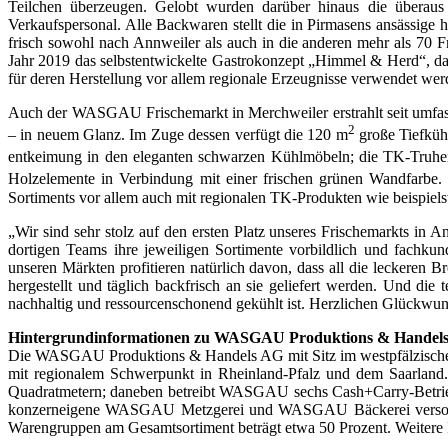
Teilchen überzeugen. Gelobt wurden darüber hinaus die überau
Verkaufspersonal. Alle Backwaren stellt die in Pirmasens ansässige
frisch sowohl nach Annweiler als auch in die anderen mehr als 70 
Jahr 2019 das selbstentwickelte Gastrokonzept „Himmel & Herd“, das
für deren Herstellung vor allem regionale Erzeugnisse verwendet wer
Auch der WASGAU Frischemarkt in Merchweiler erstrahlt seit umf
2
– in neuem Glanz. Im Zuge dessen verfügt die 120 m
große Tiefküh
entkeimung in den eleganten schwarzen Kühlmöbeln; die TK-Truhe
Holzelemente in Verbindung mit einer frischen grünen Wandfarbe.
Sortiments vor allem auch mit regionalen TK-Produkten wie beispie
„Wir sind sehr stolz auf den ersten Platz unseres Frischemarkts in
dortigen Teams ihre jeweiligen Sortimente vorbildlich und fach
unseren Märkten profitieren natürlich davon, dass all die leckere
hergestellt und täglich backfrisch an sie geliefert werden. Und di
nachhaltig und ressourcenschonend gekühlt ist. Herzlichen Glückw
Hintergrundinformationen zu WASGAU Produktions & Handel
Die WASGAU Produktions & Handels AG mit Sitz im westpfälzischen 
mit regionalem Schwerpunkt in Rheinland-Pfalz und dem Saarlan
Quadratmetern; daneben betreibt WASGAU sechs Cash+Carry-Betriebe 
konzerneigene WASGAU Metzgerei und WASGAU Bäckerei versorgen 
Warengruppen am Gesamtsortiment beträgt etwa 50 Prozent. Weitere 