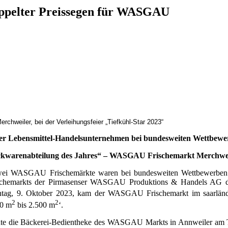
oppelter Preissegen für WASGAU
.
rchweiler, bei der Verleihungsfeier „Tiefkühl-Star 2023“
ser Lebensmittel-Handelsunternehmen bei bundesweiten Wettbewer
kwarenabteilung des Jahres“ – WASGAU Frischemarkt Merchweile
ei WASGAU Frischemärkte waren bei bundesweiten Wettbewerben des
rischemarkts der Pirmasenser WASGAU Produktions & Handels AG die
tag, 9. Oktober 2023, kam der WASGAU Frischemarkt im saarländ
2
2
00 m
bis 2.500 m
‘.
nte die Bäckerei-Bedientheke des WASGAU Markts in Annweiler am Trif