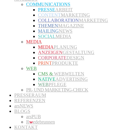
COMMUNICATIONS
PRESSE
ARBEIT
CONTENT
MARKETING
COLLABORATION
MARKETING
THEMEN
MAGAZINE
MAILING
NEWS
SOCIAL
MEDIA
MEDIA
MEDIA
PLANUNG
ANZEIGEN
GESTALTUNG
CORPORATE
DESIGN
PRINT
PRODUKTE
WEB
CMS &
WEBWELTEN
NATIVE
ADVERTISING
WEB
PFLEGE
PR- UND MARKETING-CHECK
PRESSERAUM
REFERENZEN
arsNEWS
BLOGS
arsPUB
R
w
edebrunnen
KONTAKT