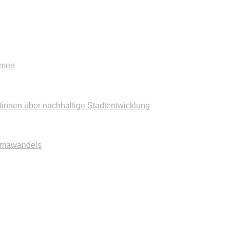
mmen
tionen über nachhaltige Stadtentwicklung
imawandels