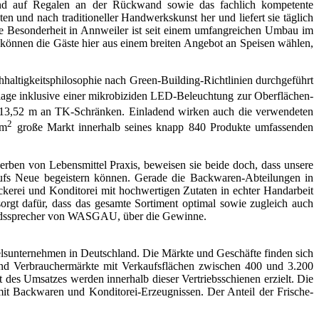
und auf Regalen an der Rückwand sowie das fachlich kompetente
 und nach traditioneller Handwerkskunst her und liefert sie täglich
ne Besonderheit in Annweiler ist seit einem umfangreichen Umbau im
 können die Gäste hier aus einem breiten Angebot an Speisen wählen,
igkeitsphilosophie nach Green-Building-Richtlinien durchgeführt
age inklusive einer mikrobiziden LED-Beleuchtung zur Oberflächen­
 13,52 m an TK-Schränken. Einladend wirken auch die verwendeten
2
 m
große Markt innerhalb seines knapp 840 Produkte umfassenden
erben von Lebensmittel Praxis, beweisen sie beide doch, dass unsere
ufs Neue begeistern können. Gerade die Backwaren-Abteilungen in
kerei und Konditorei mit hochwertigen Zutaten in echter Handarbeit
sorgt dafür, dass das gesamte Sortiment optimal sowie zugleich auch
tandssprecher von WASGAU, über die Gewinne.
sunternehmen in Deutschland. Die Märkte und Geschäfte finden sich
d Verbrauchermärkte mit Verkaufsflächen zwischen 400 und 3.200
es Umsatzes werden innerhalb dieser Vertriebsschienen erzielt. Die
Backwaren und Konditorei-Erzeugnissen. Der Anteil der Frische-