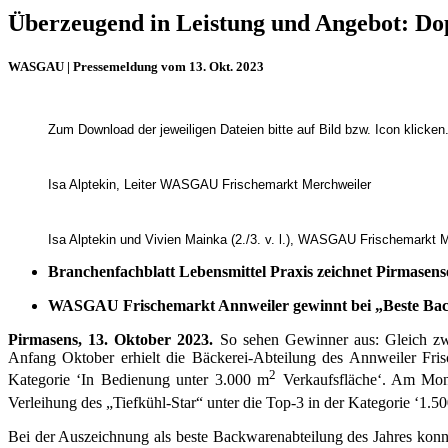
Überzeugend in Leistung und Angebot: D
WASGAU | Pressemeldung vom 13. Okt. 2023
Zum Download der jeweiligen Dateien bitte auf Bild bzw. Icon klicken
Isa Alptekin, Leiter WASGAU Frischemarkt Merchweiler
Isa Alptekin und Vivien Mainka (2./3. v. l.), WASGAU Frischemarkt Me
Branchenfachblatt Lebensmittel Praxis zeichnet Pirmasen
WASGAU Frischemarkt Annweiler gewinnt bei „Beste Bac
Pirmasens, 13. Oktober 2023.
So sehen Gewinner aus: Gleich zw
Anfang Oktober erhielt die Bäckerei-Abteilung des Annweiler F
2
Kategorie ‘In Bedienung unter 3.000 m
Verkaufsfläche‘. Am Mon
Verleihung des „Tiefkühl-Star“ unter die Top-3 in der Kategorie ‘1.5
Bei der Auszeichnung als beste Backwarenabteilung des Jahres kon