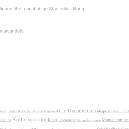
tionen über nachhaltige Stadtentwicklung
imawandels
Dynamikum
oods
Corporate Performance Management
Enterprise Ressource
CPM
Kulturzentrum
Mitmachmuse
Kunst
idierung
Lebensmittel
Mitmachexponate