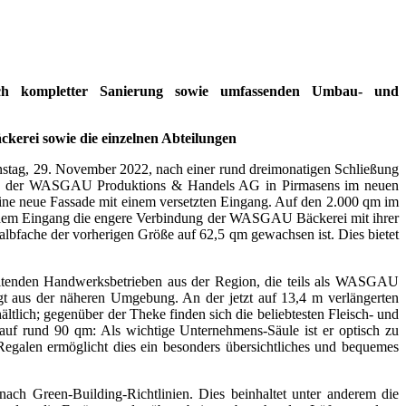
ch kompletter Sanierung sowie umfassenden Umbau- und
kerei sowie die einzelnen Abteilungen
stag, 29. November 2022, nach einer rund dreimonatigen Schließung
ssitz der WASGAU Produktions & Handels AG in Pirmasens im neuen
ne neue Fassade mit einem versetzten Eingang. Auf den 2.000 qm im
nter dem Eingang die engere Verbindung der WASGAU Bäckerei mit ihrer
bfache der vorherigen Größe auf 62,5 qm gewachsen ist. Dies bietet
rbeitenden Handwerksbetrieben aus der Region, die teils als WASGAU
t aus der näheren Umgebung. An der jetzt auf 13,4 m verlängerten
ltlich; gegenüber der Theke finden sich die beliebtesten Fleisch- und
f rund 90 qm: Als wichtige Unternehmens-Säule ist er optisch zu
egalen ermöglicht dies ein besonders übersichtliches und bequemes
 Green-Building-Richtlinien. Dies beinhaltet unter anderem die