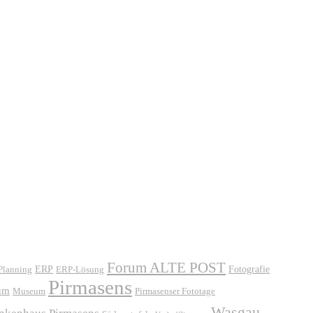
Forum ALTE POST
ERP
ERP-Lösung
Fotografie
 Planning
Pirmasens
um
Museum
Pirmasenser Fototage
Wasgau