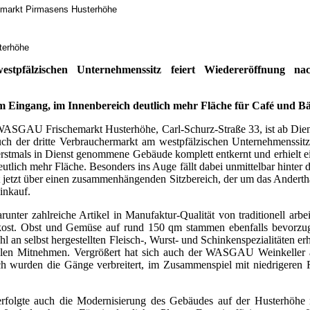
emarkt Pirmasens Husterhöhe
terhöhe
fälzischen Unternehmenssitz feiert Wiedereröffnung na
 Eingang, im Innenbereich deutlich mehr Fläche für Café und Bäc
 WASGAU Frischemarkt Husterhöhe, Carl-Schurz-Straße 33, ist ab Dien
auch der dritte Verbrauchermarkt am westpfälzischen Unternehmen
stmals in Dienst genommene Gebäude komplett entkernt und erhielt ei
 deutlich mehr Fläche. Besonders ins Auge fällt dabei unmittelbar hi
jetzt über einen zusammenhängenden Sitzbereich, der um das Anderthal
inkauf.
runter zahlreiche Artikel in Manufaktur-Qualität von traditionell a
nkost. Obst und Gemüse auf rund 150 qm stammen ebenfalls bevorzug
an selbst hergestellten Fleisch-, Wurst- und Schinkenspezialitäten erhä
len Mitnehmen. Vergrößert hat sich auch der WASGAU Weinkeller au
 wurden die Gänge verbreitert, im Zusammenspiel mit niedrigeren R
te auch die Modernisierung des Gebäudes auf der Husterhöhe nach