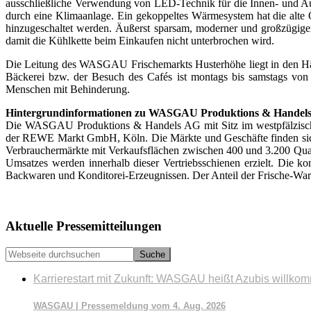
ausschließliche Verwendung von LED-Technik für die Innen- und Auß
durch eine Klimaanlage. Ein gekoppeltes Wärmesystem hat die alte
hinzugeschaltet werden. Äußerst sparsam, moderner und großzügige
damit die Kühlkette beim Einkaufen nicht unterbrochen wird.
Die Leitung des WASGAU Frischemarkts Husterhöhe liegt in den Hän
Bäckerei bzw. der Besuch des Cafés ist montags bis samstags von
Menschen mit Behinderung.
Hintergrundinformationen zu WASGAU Produktions & Handel
Die WASGAU Produktions & Handels AG mit Sitz im westpfälzischen
der REWE Markt GmbH, Köln. Die Märkte und Geschäfte finden sic
Verbraucher­märkte mit Verkaufsflächen zwischen 400 und 3.200 Qu
Umsatzes werden innerhalb dieser Vertriebsschienen erzielt. D
Backwaren und Konditorei-Erzeugnissen. Der Anteil der Frische-War
Seitenspalte
Aktuelle Pressemitteilungen
Webseite
durchsuchen
Karrierestart mit Zukunft: WASGAU heißt Azubis willko
WASGAU | Pressemeldung vom 4. Aug. 2026