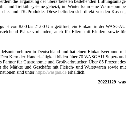
ßerdem die Ergänzung der überarbeiteten bestehenden Lüftungsanlage
Kühl- und Tiefkühlsysteme geheizt, im Winter kann eine Wärmepumpe
sche- und TK-Produkte. Diese befinden sich direkt vor den Kassen,
gs ist von 8.00 bis 21.00 Uhr geöffnet; ein Einkauf in der WASGAU
reichend Plätze vorhanden, auch für Eltern mit Kindern sowie für
delsunternehmen in Deutschland und hat einen Einkaufsverbund mit
 Den Kern der Handelstätigkeit bilden über 70 WASGAU Super- und
 Partner für Gastronomie und Großverbraucher. Über 85 Prozent des
die Märkte und Geschäfte mit Fleisch- und Wurstwaren sowie mit
mationen sind unter
https://wasgau.de
erhältlich.
20221129_was