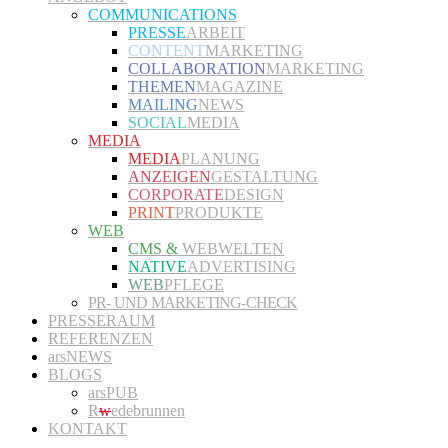
COMMUNICATIONS
PRESSE
ARBEIT
CONTENT
MARKETING
COLLABORATION
MARKETING
THEMEN
MAGAZINE
MAILING
NEWS
SOCIAL
MEDIA
MEDIA
MEDIA
PLANUNG
ANZEIGEN
GESTALTUNG
CORPORATE
DESIGN
PRINT
PRODUKTE
WEB
CMS &
WEBWELTEN
NATIVE
ADVERTISING
WEB
PFLEGE
PR- UND MARKETING-CHECK
PRESSERAUM
REFERENZEN
arsNEWS
BLOGS
arsPUB
R
w
edebrunnen
KONTAKT