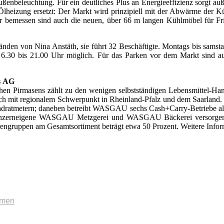
enbeleuchtung. Für ein deutliches Plus an Energieeffizienz sorgt au
 Ölheizung ersetzt: Der Markt wird prinzipiell mit der Abwärme der 
r bemessen sind auch die neuen, über 66 m langen Kühlmöbel für Fri
den von Nina Anstäth, sie führt 32 Beschäftigte. Montags bis samsta
 6.30 bis 21.00 Uhr möglich. Für das Parken vor dem Markt sind aus
s
AG
 Pirmasens zählt zu den wenigen selbstständigen Lebensmittel-Han
h mit regionalem Schwerpunkt in Rheinland-Pfalz und dem Saarland.
adratmetern; daneben betreibt WASGAU sechs Cash+Carry-Betriebe als
ie konzerneigene WASGAU Metzgerei und WASGAU Bäckerei versorgen 
engruppen am Gesamtsortiment beträgt etwa 50 Prozent. Weitere Infor
mmen