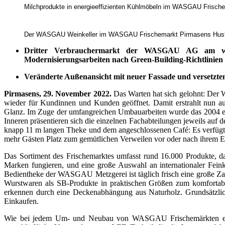
Milchprodukte in energieeffizienten Kühlmöbeln im WASGAU Frisch
Der WASGAU Weinkeller im WASGAU Frischemarkt Pirmasens Hus
Dritter Verbrauchermarkt der WASGAU AG am westp
Modernisierungsarbeiten nach Green-Building-Richtlinien
Veränderte Außenansicht mit neuer Fassade und versetztem
Pirmasens, 29. November 2022.
Das Warten hat sich gelohnt: Der
wieder für Kundinnen und Kunden geöffnet. Damit erstrahlt nun 
Glanz. Im Zuge der umfangreichen Umbauarbeiten wurde das 2004 er
Inneren präsentieren sich die einzelnen Fachabteilungen jeweils auf
knapp 11 m langen Theke und dem angeschlossenen Café: Es verfügt 
mehr Gästen Platz zum gemütlichen Verweilen vor oder nach ihrem E
Das Sortiment des Frischemarktes umfasst rund 16.000 Produkte, da
Marken fungieren, und eine große Auswahl an internationaler Fei
Bedientheke der WASGAU Metzgerei ist täglich frisch eine große Zahl 
Wurstwaren als SB-Produkte in praktischen Größen zum komfortab
erkennen durch eine Deckenabhängung aus Naturholz. Grundsätzlich
Einkaufen.
Wie bei jedem Um- und Neubau von WASGAU Frischemärkten erfolg