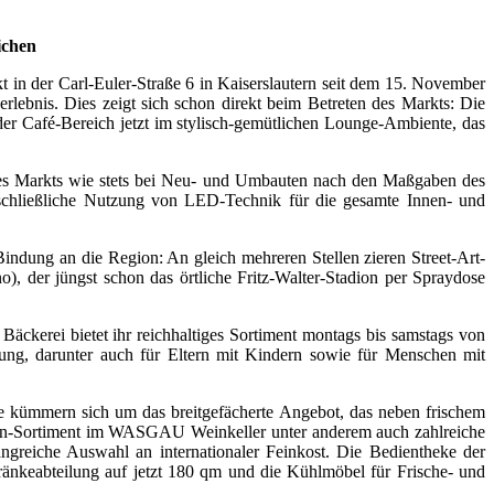
ichen
n der Carl-Euler-Straße 6 in Kaiserslautern seit dem 15. November
rlebnis. Dies zeigt sich schon direkt beim Betreten des Markts: Die
er Café-Bereich jetzt im stylisch-gemütlichen Lounge-Ambiente, das
des Markts wie stets bei Neu- und Umbauten nach den Maßgaben des
sschließliche Nutzung von LED-Technik für die gesamte Innen- und
ndung an die Region: An gleich mehreren Stellen zieren Street-Art-
o), der jüngst schon das örtliche Fritz-Walter-Stadion per Spraydose
kerei bietet ihr reichhaltiges Sortiment montags bis samstags von
ung, darunter auch für Eltern mit Kindern sowie für Menschen mit
e kümmern sich um das breitgefächerte Angebot, das neben frischem
n-Sortiment im WASGAU Weinkeller unter anderem auch zahlreiche
greiche Auswahl an internationaler Feinkost. Die Bedientheke der
nkeabteilung auf jetzt 180 qm und die Kühlmöbel für Frische- und