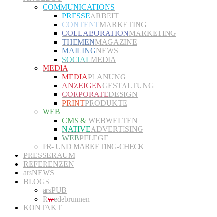
COMMUNICATIONS
PRESSE
ARBEIT
CONTENT
MARKETING
COLLABORATION
MARKETING
THEMEN
MAGAZINE
MAILING
NEWS
SOCIAL
MEDIA
MEDIA
MEDIA
PLANUNG
ANZEIGEN
GESTALTUNG
CORPORATE
DESIGN
PRINT
PRODUKTE
WEB
CMS &
WEBWELTEN
NATIVE
ADVERTISING
WEB
PFLEGE
PR- UND MARKETING-CHECK
PRESSERAUM
REFERENZEN
arsNEWS
BLOGS
arsPUB
R
w
edebrunnen
KONTAKT