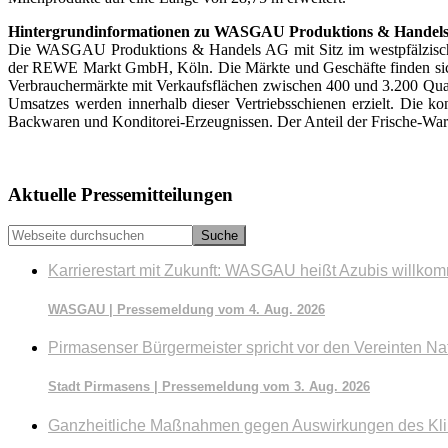
Hintergrundinformationen zu WASGAU Produktions & Handel
Die WASGAU Produktions & Handels AG mit Sitz im westpfälzischen
der REWE Markt GmbH, Köln. Die Märkte und Geschäfte finden sic
Verbraucher­märkte mit Verkaufsflächen zwischen 400 und 3.200 Qu
Umsatzes werden innerhalb dieser Vertriebsschienen erzielt. D
Backwaren und Konditorei-Erzeugnissen. Der Anteil der Frische-War
Seitenspalte
Aktuelle Pressemitteilungen
Webseite
durchsuchen
Karrierestart mit Zukunft: WASGAU heißt Azubis willko
WASGAU | Pressemeldung vom 4. Aug. 2026
Pirmasenser Bürgermeister spricht vor den Vereinten Na
Stadt Pirmasens | Pressemeldung vom 3. Aug. 2026
Ganzheitliche Maßnahmen gegen Auswirkungen des Kl