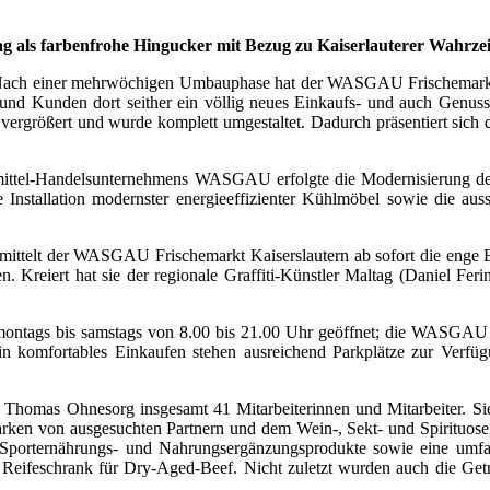
tag als farbenfrohe Hingucker mit Bezug zu Kaiserlauterer Wahrze
 Nach einer mehrwöchigen Umbauphase hat der WASGAU Frischemarkt i
und Kunden dort seither ein völlig neues Einkaufs- und auch Genusse
größert und wurde komplett umgestaltet. Dadurch präsentiert sich d
nsmittel-Handelsunternehmens WASGAU erfolgte die Modernisierung 
Installation modernster energieeffizienter Kühlmöbel sowie die au
ittelt der WASGAU Frischemarkt Kaiserslautern ab sofort die enge Bi
. Kreiert hat sie der regionale Graffiti-Künstler Maltag (Daniel Ferin
ontags bis samstags von 8.00 bis 21.00 Uhr geöffnet; die WASGAU Bäc
in komfortables Einkaufen stehen ausreichend Parkplätze zur Verfüg
r Thomas Ohnesorg insgesamt 41 Mitarbeiterinnen und Mitarbeiter. Si
en von ausgesuchten Partnern und dem Wein-, Sekt- und Spirituose
Sporternährungs- und Nahrungsergänzungsprodukte sowie eine umfan
eifeschrank für Dry-Aged-Beef. Nicht zuletzt wurden auch die Geträ