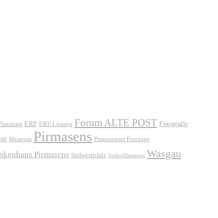
Forum ALTE POST
ERP
ERP-Lösung
Fotografie
 Planning
Pirmasens
um
Museum
Pirmasenser Fototage
Wasgau
ankenhaus Pirmasens
Südwestpfalz
Vorhofflimmern