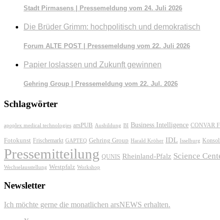
Stadt Pirmasens | Pressemeldung vom 24. Juli 2026
Die Brüder Grimm: hochpolitisch und demokratisch
Forum ALTE POST | Pressemeldung vom 22. Juli 2026
Papier loslassen und Zukunft gewinnen
Gehring Group | Pressemeldung vom 22. Jul. 2026
Schlagwörter
Business Intelligence
arsPUB
CONVAR F
apoplex medical technologies
Ausbildung
BI
IDL
Fotokunst
Frischemarkt
Gehring Group
Konsol
GAPTEQ
Harald Kröher
Isselburg
Pressemitteilung
Science Cent
Rheinland-Pfalz
QUNIS
Westpfalz
Wechselausstellung
Workshop
Newsletter
Ich möchte gerne die monatlichen arsNEWS erhalten.