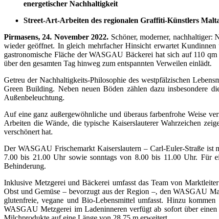
energetischer Nachhaltigkeit
Street-Art-Arbeiten des regionalen Graffiti-Künstlers Mal
Pirmasens, 24. November 2022.
Schöner, moderner, nachhaltiger:
wieder geöffnet. In gleich mehrfacher Hinsicht erwartet Kundinnen 
gastronomische Fläche der WASGAU Bäckerei hat sich auf 110 qm ver
über den gesamten Tag hinweg zum entspannten Verweilen einlädt.
Getreu der Nachhaltigkeits-Philosophie des westpfälzischen Lebe
Green Building. Neben neuen Böden zählen dazu insbesondere die 
Außenbeleuchtung.
Auf eine ganz außergewöhnliche und überaus farbenfrohe Weise verm
Arbeiten die Wände, die typische Kaiserslauterer Wahrzeichen zeigen
verschönert hat.
Der WASGAU Frischemarkt Kaiserslautern – Carl-Euler-Straße ist m
7.00 bis 21.00 Uhr sowie sonntags von 8.00 bis 11.00 Uhr. Für e
Behinderung.
Inklusive Metzgerei und Bäckerei umfasst das Team von Marktleite
Obst und Gemüse – bevorzugt aus der Region –, den WASGAU Mark
glutenfreie, vegane und Bio-Lebensmittel umfasst. Hinzu kommen 
WASGAU Metzgerei im Ladeninneren verfügt ab sofort über einen R
Milchprodukte auf eine Länge von 28,75 m erweitert.