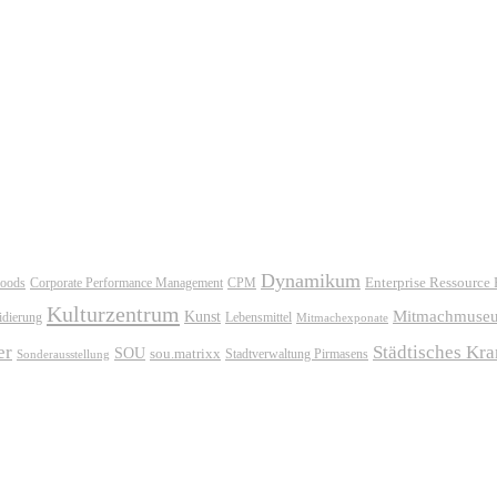
Dynamikum
oods
Corporate Performance Management
Enterprise Ressource
CPM
Kulturzentrum
Mitmachmuse
Kunst
idierung
Lebensmittel
Mitmachexponate
er
Städtisches Kr
SOU
sou.matrixx
Sonderausstellung
Stadtverwaltung Pirmasens