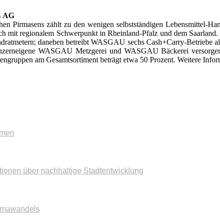
s
AG
 Pirmasens zählt zu den wenigen selbstständigen Lebensmittel-Han
h mit regionalem Schwerpunkt in Rheinland-Pfalz und dem Saarland.
adratmetern; daneben betreibt WASGAU sechs Cash+Carry-Betriebe als
ie konzerneigene WASGAU Metzgerei und WASGAU Bäckerei versorgen 
engruppen am Gesamtsortiment beträgt etwa 50 Prozent. Weitere Infor
mmen
tionen über nachhaltige Stadtentwicklung
imawandels