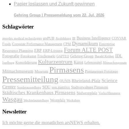
Papier loslassen und Zukunft gewinnen
Gehring Group | Pressemeldung vom 22. Jul. 2026
Schlagwörter
Business Intelligence
arsPUB
CONVAR
apoplex medical technologies
Ausbildung
BI
Dynamikum
Foods
Corporate Performance Management
Enterprise
CPM
Forum ALTE POST
ERP
ERP-Lösung
Ressource Planning
IDL
Fotografie
Fotokunst
Frischemarkt
Gehring Group
GAPTEQ
Harald Kröher
Kulturzentrum
Kunst
Konsolidierung
Lebensmittel
Isselburg
Mitmachexponate
Pirmasens
Mitmachmuseum
Museum
Pirmasenser Fototage
Pressemitteilung
Science
Rheinland-Pfalz
QUNIS
Center
SOU
sou.matrixx
Sonderausstellung
Stadtverwaltung Pirmasens
Städtisches Krankenhaus Pirmasens
Südwestpfalz
Vorhofflimmern
Wasgau
Westpfalz
Wechselausstellung
Workshop
Newsletter
Ich möchte gerne die monatlichen arsNEWS erhalten.