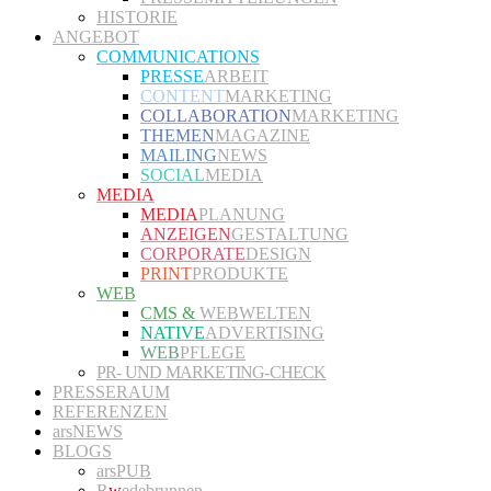
HISTORIE
ANGEBOT
COMMUNICATIONS
PRESSE
ARBEIT
CONTENT
MARKETING
COLLABORATION
MARKETING
THEMEN
MAGAZINE
MAILING
NEWS
SOCIAL
MEDIA
MEDIA
MEDIA
PLANUNG
ANZEIGEN
GESTALTUNG
CORPORATE
DESIGN
PRINT
PRODUKTE
WEB
CMS &
WEBWELTEN
NATIVE
ADVERTISING
WEB
PFLEGE
PR- UND MARKETING-CHECK
PRESSERAUM
REFERENZEN
arsNEWS
BLOGS
arsPUB
R
w
edebrunnen