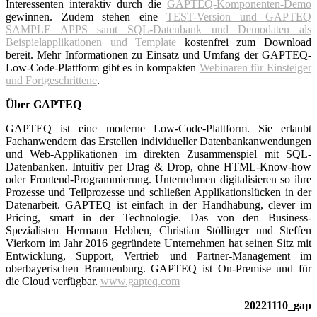
Interessenten interaktiv durch die
GAPTEQ-Komponenten-Demo
gewinnen. Zudem stehen eine
TEST-Version und GAPTEQ
SAMPLE APPS samt SQL-Datenbank und Demodaten als
Beispielapplikationen und Template
kostenfrei zum Download
bereit. Mehr Informationen zu Einsatz und Umfang der GAPTEQ-
Low-Code-Plattform gibt es in kompakten
Webinaren für Einsteiger
und Fortgeschrittene
.
Über GAPTEQ
GAPTEQ ist eine moderne Low-Code-Plattform. Sie erlaubt
Fachanwendern das Erstellen individueller Datenbankanwendungen
und Web-Applikationen im direkten Zusammenspiel mit SQL-
Datenbanken. Intuitiv per Drag & Drop, ohne HTML-Know-how
oder Frontend-Programmierung. Unternehmen digitalisieren so ihre
Prozesse und Teilprozesse und schließen Applikationslücken in der
Datenarbeit. GAPTEQ ist einfach in der Handhabung, clever im
Pricing, smart in der Technologie. Das von den Business-
Spezialisten Hermann Hebben, Christian Stöllinger und Steffen
Vierkorn im Jahr 2016 gegründete Unternehmen hat seinen Sitz mit
Entwicklung, Support, Vertrieb und Partner-Management im
oberbayerischen Brannenburg. GAPTEQ ist On-Premise und für
die Cloud verfügbar.
www.gapteq.com
20221110_gap