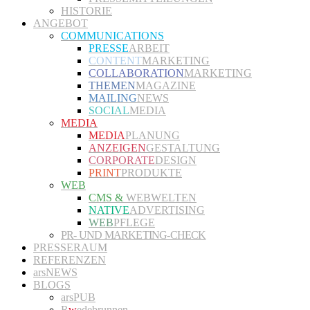
HISTORIE
ANGEBOT
COMMUNICATIONS
PRESSE
ARBEIT
CONTENT
MARKETING
COLLABORATION
MARKETING
THEMEN
MAGAZINE
MAILING
NEWS
SOCIAL
MEDIA
MEDIA
MEDIA
PLANUNG
ANZEIGEN
GESTALTUNG
CORPORATE
DESIGN
PRINT
PRODUKTE
WEB
CMS &
WEBWELTEN
NATIVE
ADVERTISING
WEB
PFLEGE
PR- UND MARKETING-CHECK
PRESSERAUM
REFERENZEN
arsNEWS
BLOGS
arsPUB
R
w
edebrunnen