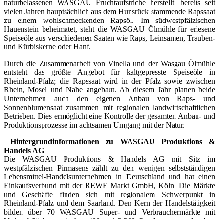
naturbelassenen WASGAU Fruchtaufstriche herstellt, bereits seit
vielen Jahren hauptsächlich aus dem Hunsrück stammende Rapssaat
zu einem wohlschmeckenden Rapsöl. Im südwestpfälzischen
Hauenstein beheimatet, steht die WASGAU Ölmühle für erlesene
Speiseöle aus verschiedenen Saaten wie Raps, Leinsamen, Trauben-
und Kürbiskerne oder Hanf.
Durch die Zusammenarbeit von Vinella und der Wasgau Ölmühle
entsteht das größte Angebot für kaltgepresste Speiseöle in
Rheinland-Pfalz; die Rapssaat wird in der Pfalz sowie zwischen
Rhein, Mosel und Nahe angebaut. Ab diesem Jahr planen beide
Unternehmen auch den eigenen Anbau von Raps- und
Sonnenblumensaat zusammen mit regionalen landwirtschaftlichen
Betrieben. Dies ermöglicht eine Kontrolle der gesamten Anbau- und
Produktionsprozesse im achtsamen Umgang mit der Natur.
Hintergrundinformationen zu WASGAU Produktions &
Handels AG
Die WASGAU Produktions & Handels AG mit Sitz im
westpfälzischen Pirmasens zählt zu den wenigen selbstständigen
Lebensmittel-Handelsunternehmen in Deutschland und hat einen
Einkaufsverbund mit der REWE Markt GmbH, Köln. Die Märkte
und Geschäfte finden sich mit regionalem Schwer­punkt in
Rheinland-Pfalz und dem Saarland. Den Kern der Handelstätigkeit
bilden über 70 WASGAU Super- und Verbrauchermärkte mit