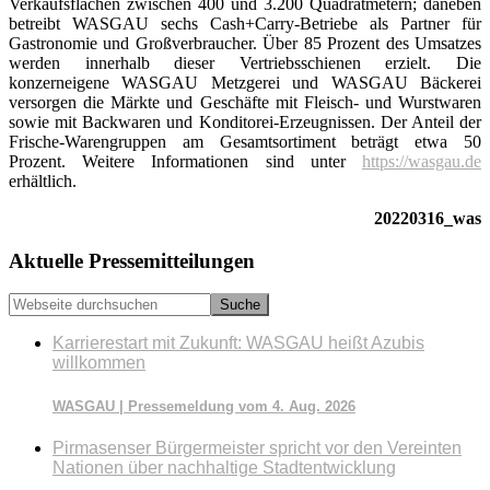
Verkaufsflächen zwischen 400 und 3.200 Quadrat­metern; daneben
betreibt WASGAU sechs Cash+Carry-Betriebe als Partner für
Gastronomie und Groß­verbraucher. Über 85 Prozent des Umsatzes
werden innerhalb dieser Vertriebsschienen erzielt. Die
konzerneigene WASGAU Metzgerei und WASGAU Bäckerei
versorgen die Märkte und Geschäfte mit Fleisch- und Wurstwaren
sowie mit Backwaren und Konditorei-Erzeugnissen. Der Anteil der
Frische-Warengruppen am Gesamtsortiment beträgt etwa 50
Prozent. Weitere Informationen sind unter
https://wasgau.de
erhältlich.
20220316_was
Seitenspalte
Aktuelle Pressemitteilungen
Webseite
durchsuchen
Karrierestart mit Zukunft: WASGAU heißt Azubis
willkommen
WASGAU | Pressemeldung vom 4. Aug. 2026
Pirmasenser Bürgermeister spricht vor den Vereinten
Nationen über nachhaltige Stadtentwicklung