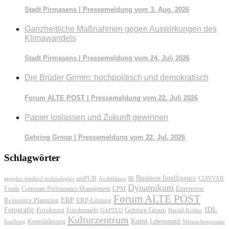
Stadt Pirmasens | Pressemeldung vom 3. Aug. 2026
Ganzheitliche Maßnahmen gegen Auswirkungen des
Klimawandels
Stadt Pirmasens | Pressemeldung vom 24. Juli 2026
Die Brüder Grimm: hochpolitisch und demokratisch
Forum ALTE POST | Pressemeldung vom 22. Juli 2026
Papier loslassen und Zukunft gewinnen
Gehring Group | Pressemeldung vom 22. Jul. 2026
Schlagwörter
Business Intelligence
arsPUB
CONVAR
apoplex medical technologies
Ausbildung
BI
Dynamikum
Foods
Corporate Performance Management
Enterprise
CPM
Forum ALTE POST
ERP
ERP-Lösung
Ressource Planning
IDL
Fotografie
Fotokunst
Frischemarkt
Gehring Group
GAPTEQ
Harald Kröher
Kulturzentrum
Kunst
Konsolidierung
Lebensmittel
Isselburg
Mitmachexponate