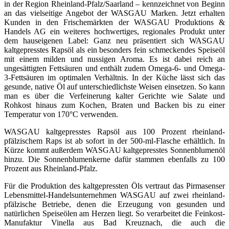
in der Region Rheinland-Pfalz/Saarland – kennzeichnet von Beginn
an das vielseitige Angebot der WASGAU Marken. Jetzt erhalten
Kunden in den Frischemärkten der WASGAU Produktions &
Handels AG ein weiteres hochwertiges, regionales Produkt unter
dem hauseigenen Label: Ganz neu präsentiert sich WASGAU
kaltgepresstes Rapsöl als ein besonders fein schmeckendes Speiseöl
mit einem milden und nussigen Aroma. Es ist dabei reich an
ungesättigten Fettsäuren und enthält zudem Omega-6- und Omega-
3-Fettsäuren im optimalen Verhältnis. In der Küche lässt sich das
gesunde, native Öl auf unterschiedlichste Weisen einsetzen. So kann
man es über die Verfeinerung kalter Gerichte wie Salate und
Rohkost hinaus zum Kochen, Braten und Backen bis zu einer
Temperatur von 170°C verwenden.
WASGAU kaltgepresstes Rapsöl aus 100 Prozent rheinland-
pfälzischem Raps ist ab sofort in der 500-ml-Flasche erhältlich. In
Kürze kommt außerdem WASGAU kaltgepresstes Sonnenblumenöl
hinzu. Die Sonnenblumenkerne dafür stammen ebenfalls zu 100
Prozent aus Rheinland-Pfalz.
Für die Produktion des kaltgepressten Öls vertraut das Pirmasenser
Lebensmittel-Handelsunternehmen WASGAU auf zwei rheinland-
pfälzische Betriebe, denen die Erzeugung von gesunden und
natürlichen Speiseölen am Herzen liegt. So verarbeitet die Feinkost-
Manufaktur Vinella aus Bad Kreuznach, die auch die