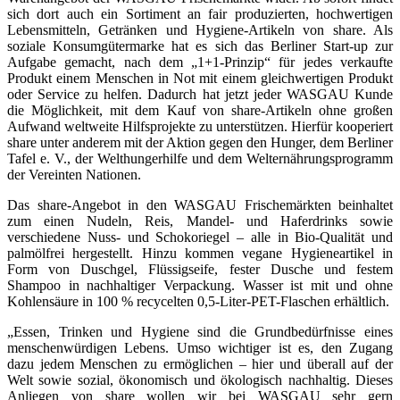
sich dort auch ein Sortiment an fair produzierten, hochwertigen
Lebensmitteln, Getränken und Hygiene-Artikeln von share. Als
soziale Konsumgütermarke hat es sich das Berliner Start-up zur
Aufgabe gemacht, nach dem „1+1-Prinzip“ für jedes verkaufte
Produkt einem Menschen in Not mit einem gleichwertigen Produkt
oder Service zu helfen. Dadurch hat jetzt jeder WASGAU Kunde
die Möglichkeit, mit dem Kauf von share-Artikeln ohne großen
Aufwand weltweite Hilfsprojekte zu unterstützen. Hierfür kooperiert
share unter anderem mit der Aktion gegen den Hunger, dem Berliner
Tafel e. V., der Welthungerhilfe und dem Welternährungsprogramm
der Vereinten Nationen.
Das share-Angebot in den WASGAU Frischemärkten beinhaltet
zum einen Nudeln, Reis, Mandel- und Haferdrinks sowie
verschiedene Nuss- und Schokoriegel – alle in Bio-Qualität und
palmölfrei hergestellt. Hinzu kommen vegane Hygieneartikel in
Form von Duschgel, Flüssigseife, fester Dusche und festem
Shampoo in nachhaltiger Verpackung. Wasser ist mit und ohne
Kohlensäure in 100 % recycelten 0,5-Liter-PET-Flaschen erhältlich.
„Essen, Trinken und Hygiene sind die Grundbedürfnisse eines
menschenwürdigen Lebens. Umso wichtiger ist es, den Zugang
dazu jedem Menschen zu ermöglichen – hier und überall auf der
Welt sowie sozial, ökonomisch und ökologisch nachhaltig. Dieses
Anliegen von share wollen wir bei WASGAU sehr gern