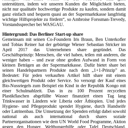
unterstützen, indem wir unseren Kunden die Möglichkeit bieten,
nicht nur qualitativ hochwertige Produkte zu kaufen, sondern damit
ganz einfach und bequem quasi an der Supermarktkasse langfristig
wichtige Hilfsprojekte zu fördern“, so Ambroise Forssman-Trevedy,
Vorstandssprecher bei WASGAU.
Hintergrund: Das Berliner Start-up share
Gemeinsam mit seinen Co-Foundern Iris Braun, Ben Unterkofler
und Tobias Reiner hat der gebürtige Wiener Sebastian Stricker im
April 2017 das Unternehmen share gegründet. Das
Geschäftsprinzip: Menschen, die viel haben, teilen mit anderen, die
weniger haben – und zwar ohne großen Aufwand in Form von
kleinen Beträgen an der Supermarktkasse. Dafür bietet share bei
seinen Handelspartnern Produkte nach dem „1+1-Prinzip” an.
Bedeutet: Für jeden verkauften Artikel hilft share mit einem
gleichwertigen Produkt oder Service. So versorgt der Kauf eines
Bio-Nussriegels zum Beispiel ein Kind in der Republik Kongo mit
einer Schulmahlzeit. Das in zu 100 Prozent recycelten
Plastikflaschen abgefüllte Wasser finanziert einen Tag lang
Trinkwasser in Ländern wie Liberia oder Äthiopien. Und jedes
Hygiene- und Pflegeprodukt spendet Hygiene, durch Handseife
oder Latrinenbau. Die Umsetzung der Spenden erfolgt dabei sowohl
national als auch international durch shares soziale
Partnerorganisationen wie dem UN World Food Programme, Aktion
gegen den Hunger, Welthungerhilfe oder Tafel Deutschland.