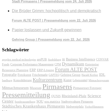
Stadt Pirmasens | Pressemeldung vom 24. Juli 2026
Die Brüder Grimm: hochpolitisch und demokratisch
Forum ALTE POST | Pressemeldung vom 22. Juli 2026
Papier loslassen und Zukunft gewinnen
Gehring Group | Pressemeldung vom 22. Jul. 2026
Schlagwörter
Business Intelligence
arsPUB
CONVAR
apoplex medical technologies
Ausbildung
BI
Dynamikum
Foods
Corporate Performance Management
Enterprise
CPM
Forum ALTE POST
ERP
ERP-Lösung
Ressource Planning
IDL
Fotografie
Fotokunst
Frischemarkt
Gehring Group
GAPTEQ
Harald Kröher
Kulturzentrum
Kunst
Konsolidierung
Lebensmittel
Isselburg
Mitmachexponate
Pirmasens
Mitmachmuseum
Museum
Pirmasenser Fototage
Pressemitteilung
Science
Rheinland-Pfalz
QUNIS
Center
SOU
sou.matrixx
Sonderausstellung
Stadtverwaltung Pirmasens
Städtisches Krankenhaus Pirmasens
Südwestpfalz
Vorhofflimmern