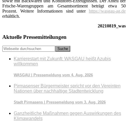
sowie mit Backwaren und Konditorei-Erzeugnissen. Der Anteil der
Frische-Warengruppen am Gesamtsortiment beträgt etwa 50
Prozent. Weitere Informationen sind unter
https://wasgau-ag.de
erhältlich.
20210819_was
Seitenspalte
Aktuelle Pressemitteilungen
Webseite
durchsuchen
Karrierestart mit Zukunft: WASGAU heißt Azubis
willkommen
WASGAU | Pressemeldung vom 4. Aug. 2026
Pirmasenser Bürgermeister spricht vor den Vereinten
Nationen über nachhaltige Stadtentwicklung
Stadt Pirmasens | Pressemeldung vom 3. Aug. 2026
Ganzheitliche Maßnahmen gegen Auswirkungen des
Klimawandels