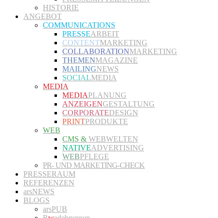
HISTORIE
ANGEBOT
COMMUNICATIONS
PRESSE
ARBEIT
CONTENT
MARKETING
COLLABORATION
MARKETING
THEMEN
MAGAZINE
MAILING
NEWS
SOCIAL
MEDIA
MEDIA
MEDIA
PLANUNG
ANZEIGEN
GESTALTUNG
CORPORATE
DESIGN
PRINT
PRODUKTE
WEB
CMS &
WEBWELTEN
NATIVE
ADVERTISING
WEB
PFLEGE
PR- UND MARKETING-CHECK
PRESSERAUM
REFERENZEN
arsNEWS
BLOGS
arsPUB
R
w
edebrunnen