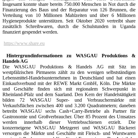
Insgesamt konnte share bereits 750.000 Menschen in Not durch die
Finanzierung des Baus und der Reparatur von 126 Brunnen, die
Verteilung von 10 Millionen Mahlzeiten und über 6 Millionen
Hygieneprodukte unterstützen. Seit Oktober 2020 vertreibt share
zusätzlich Schreibwaren, durch die Schulstunden in Uganda
finanziert gespendet werden.

https://www.share.eu
Hintergrundinformationen zu WASGAU Produktions &
Handels AG
Die WASGAU Produktions & Handels AG mit Sitz im
westpfälzischen Pirmasens zählt zu den wenigen selbstständigen
Lebensmittel-Handelsunternehmen in Deutschland und hat einen
Einkaufsverbund mit der REWE Markt GmbH, Köln. Die Märkte
und Geschäfte finden sich mit regionalem Schwer­punkt in
Rheinland-Pfalz und dem Saarland. Den Kern der Handelstätigkeit
bilden 72 WASGAU Super- und Verbrauchermärkte mit
Verkaufsflächen zwischen 400 und 3.200 Quadrat­metern; daneben
betreibt WASGAU sechs Cash+Carry-Betriebe als Partner für
Gastronomie und Groß­verbraucher. Über 85 Prozent des Umsatzes
werden innerhalb dieser Vertriebsschienen erzielt. Die
konzerneigene WASGAU Metzgerei und WASGAU Bäckerei
versorgen die Märkte und Geschäfte mit Fleisch- und Wurstwaren