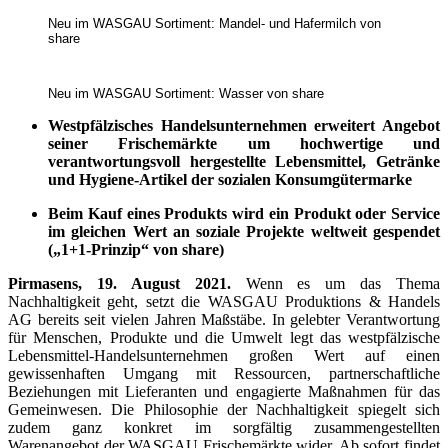
Neu im WASGAU Sortiment: Mandel- und Hafermilch von
share
Neu im WASGAU Sortiment: Wasser von share
Westpfälzisches Handelsunternehmen erweitert Angebot
seiner Frischemärkte um hochwertige und
verantwortungsvoll hergestellte Lebensmittel, Getränke
und Hygiene-Artikel der sozialen Konsumgütermarke
Beim Kauf eines Produkts wird ein Produkt oder Service
im gleichen Wert an soziale Projekte weltweit gespendet
(„1+1-Prinzip“ von share)
Pirmasens, 19. August 2021.
Wenn es um das Thema
Nachhaltigkeit geht, setzt die WASGAU Produktions & Handels
AG bereits seit vielen Jahren Maßstäbe. In gelebter Verantwortung
für Menschen, Produkte und die Umwelt legt das westpfälzische
Lebensmittel-Handelsunternehmen großen Wert auf einen
gewissenhaften Umgang mit Ressourcen, partnerschaftliche
Beziehungen mit Lieferanten und engagierte Maßnahmen für das
Gemeinwesen. Die Philosophie der Nachhaltigkeit spiegelt sich
zudem ganz konkret im sorgfältig zusammengestellten
Warenangebot der WASGAU Frischemärkte wider. Ab sofort findet