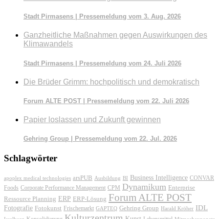
Stadt Pirmasens | Pressemeldung vom 3. Aug. 2026
Ganzheitliche Maßnahmen gegen Auswirkungen des
Klimawandels
Stadt Pirmasens | Pressemeldung vom 24. Juli 2026
Die Brüder Grimm: hochpolitisch und demokratisch
Forum ALTE POST | Pressemeldung vom 22. Juli 2026
Papier loslassen und Zukunft gewinnen
Gehring Group | Pressemeldung vom 22. Jul. 2026
Schlagwörter
Business Intelligence
arsPUB
CONVAR
apoplex medical technologies
Ausbildung
BI
Dynamikum
Foods
Corporate Performance Management
Enterprise
CPM
Forum ALTE POST
ERP
ERP-Lösung
Ressource Planning
IDL
Fotografie
Fotokunst
Frischemarkt
Gehring Group
GAPTEQ
Harald Kröher
Kulturzentrum
Kunst