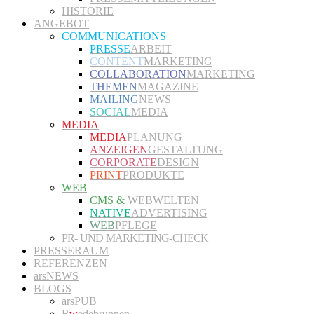
HISTORIE
ANGEBOT
COMMUNICATIONS
PRESSE
ARBEIT
CONTENT
MARKETING
COLLABORATION
MARKETING
THEMEN
MAGAZINE
MAILING
NEWS
SOCIAL
MEDIA
MEDIA
MEDIA
PLANUNG
ANZEIGEN
GESTALTUNG
CORPORATE
DESIGN
PRINT
PRODUKTE
WEB
CMS &
WEBWELTEN
NATIVE
ADVERTISING
WEB
PFLEGE
PR- UND MARKETING-CHECK
PRESSERAUM
REFERENZEN
arsNEWS
BLOGS
arsPUB
R
w
edebrunnen