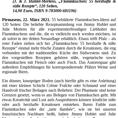
(
J. & J. Hublet-Mertens, „Flammkuchen: 55 herzhafte &
süße Rezepte“, 120 Seiten,
14,90 Euro, ISBN 9-783000-681196)
Pirmasens, 22. März 2021.
55 bebilderte Flammkuchen-Ideen auf
120 Seiten: Die beliebte Rezeptsammlung von Jimmy Hublet und
Julie Mertens für alle experimentierfreudigen Liebhaber des
Flammkuchens und die, die es vielleicht noch werden möchten, ist
ab sofort in der dritten Neuauflage erhältlich. Elsass trifft Pfalz – als
roter Faden ziehen sich bei „Flammkuchen: 55 herzhafte & süße
Rezepte“ einmal mehr frische Zutaten durch die Kreationen, die eng
verbunden mit der traditionellen Küche des Südwestens sind. Zu
den vorgestellten Rezepten gehören süße, vegetarische sowie
Flammkuchen mit Fleisch oder auch Fisch. Das Autorenpaar gibt
außerdem Empfehlungen für korrespondierende Pfälzer Weine und
regionale Biere
.
Ein dünner, knuspriger Boden (auch hierfür gibt es eine Anleitung)
mit einer kleinen Schicht Crème Fraîche oder Schmand und einer
Handvoll frischer Beilagen nach Belieben: Der Phantasie sind keine
Grenzen gesetzt, wenn es ans Belegen von Flammkuchen geht. Mit
etwas Kreativität und Lust aufs Ausprobieren können köstliche süße
oder auch herzhafte Kreationen entstehen. Ihrem Faible zum
Flammkuchen oder der „tarte flambée“, wie sie bei unseren
französischen Nachbarn heißt, haben Jimmy Hublet und Julie