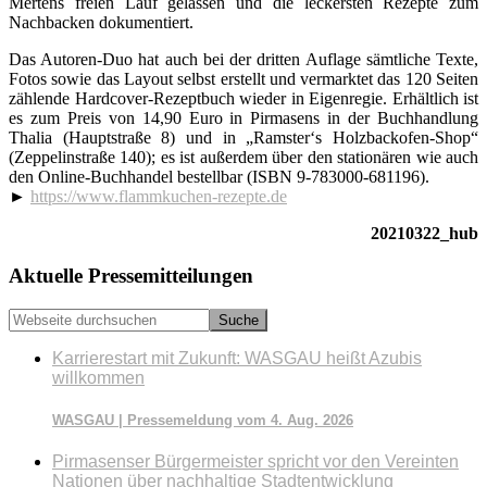
Mertens freien Lauf gelassen und die leckersten Rezepte zum
Nachbacken dokumentiert.
Das Autoren-Duo hat auch bei der dritten Auflage sämtliche Texte,
Fotos sowie das Layout selbst erstellt und vermarktet das 120 Seiten
zählende Hardcover-Rezeptbuch wieder in Eigenregie. Erhältlich ist
es zum Preis von 14,90 Euro in Pirmasens in der Buchhandlung
Thalia (Hauptstraße 8) und in „Ramster‘s Holzbackofen-Shop“
(Zeppelinstraße 140); es ist außerdem über den stationären wie auch
den Online-Buchhandel bestellbar (ISBN 9-783000-681196).
►
https://www.flammkuchen-rezepte.de
20210322_hub
Seitenspalte
Aktuelle Pressemitteilungen
Webseite
durchsuchen
Karrierestart mit Zukunft: WASGAU heißt Azubis
willkommen
WASGAU | Pressemeldung vom 4. Aug. 2026
Pirmasenser Bürgermeister spricht vor den Vereinten
Nationen über nachhaltige Stadtentwicklung