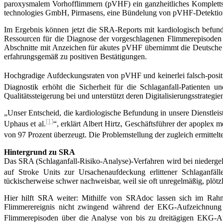
paroxysmalem Vorhofflimmern (pVHF) ein ganzheitliches Komplettsy
technologies GmbH, Pirmasens, eine Bündelung von pVHF-Detektion un
Im Ergebnis können jetzt die SRA-Reports mit kardiologisch befun
Ressourcen für die Diagnose der vorgeschlagenen Flimmerepisoden 
Abschnitte mit Anzeichen für akutes pVHF übernimmt die Deutsche
erfahrungsgemäß zu positiven Bestätigungen.
Hochgradige Aufdeckungsraten von pVHF und keinerlei falsch-posit
Diagnostik erhöht die Sicher­heit für die Schlaganfall-Patienten 
Qualitätssteigerung bei und unterstützt deren Digitalisierungsstrategie
„Unser Entscheid, die kardiologische Befundung in unsere Dienstleist
[1]
Uphaus et al.
“, erklärt Albert Hirtz, Geschäftsführer der apoplex 
von 97 Prozent überzeugt. Die Problemstellung der zugleich ermittel
Hintergrund zu
SRA
Das SRA (Schlaganfall-Risiko-Analyse)-Verfahren wird bei niederg
auf Stroke Units zur Ursachenaufdeckung erlittener Schlaganfäll
tückischerweise schwer nachweisbar, weil sie oft unregelmäßig, plötzl
Hier hilft SRA weiter: Mithilfe von SRAdoc lassen sich im Rahm
Flimmerereignis nicht zwingend während der EKG-Aufzeichnung a
Flimmerepisoden über die Analyse von bis zu dreitägigen EKG-