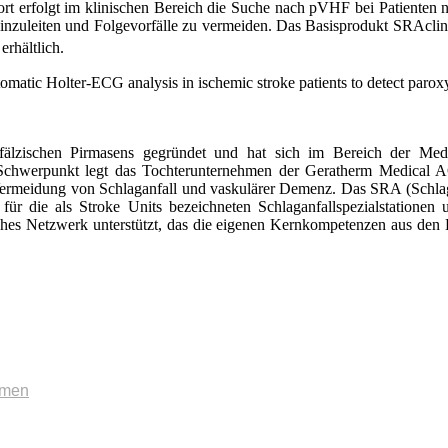
ort erfolgt im klinischen Bereich die Suche nach pVHF bei Patienten 
 einzuleiten und Folge­vorfälle zu vermeiden. Das Basisprodukt SRAclin
erhältlich.
atic Holter-ECG analysis in ischemic stroke patients to detect paroxysm
zischen Pirmasens gegrün­det und hat sich im Bereich der Mediz
nen Schwerpunkt legt das Tochterunternehmen der Geratherm Medical 
ermeidung von Schlaganfall und vaskulärer Demenz. Das SRA (Schlaganf
 für die als Stroke Units bezeichneten Schlaganfallspezial­statione
ches Netzwerk unterstützt, das die eigenen Kernkompetenzen aus den 
mmen