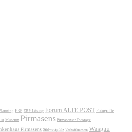
Forum ALTE POST
ERP
ERP-Lösung
Fotografie
 Planning
Pirmasens
um
Museum
Pirmasenser Fototage
Wasgau
ankenhaus Pirmasens
Südwestpfalz
Vorhofflimmern