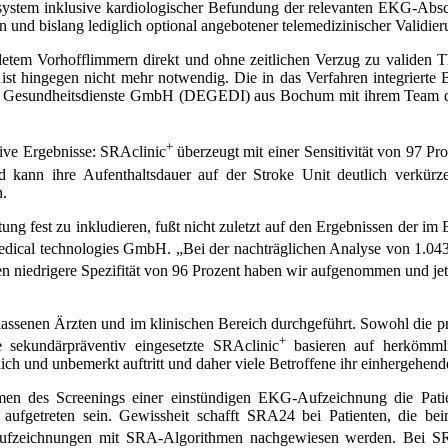
stem inklusive kardiologischer Befundung der relevanten EKG-Abschn
d bislang lediglich optional angebotener telemedizinischer Validier
detem Vorhofflimmern direkt und ohne zeitlichen Verzug zu validen T
ist hingegen nicht mehr notwendig. Die in das Verfahren integrierte
 Gesund­heitsdienste GmbH (DEGEDI) aus Bochum mit ihrem Team quali
+
ive Ergebnisse: SRAclinic
überzeugt mit einer Sensitivität von 97 Pro
und kann ihre Aufenthaltsdauer auf der Stroke Unit deutlich verkür
n.
ung fest zu inkludieren, fußt nicht zuletzt auf den Ergebnissen der i
medical technologies GmbH. „Bei der nachträglichen Analyse von 1.043 P
ten niedrigere Spezifität von 96 Prozent haben wir aufgenommen und je
elassenen Ärzten und im klinischen Bereich durchgeführt. Sowohl di
+
e sekundärpräventiv eingesetzte SRAclinic
basieren auf herkömm
ich und unbemerkt auftritt und daher viele Betroffene ihr einhergehend
en des Screenings einer einstündigen EKG-Aufzeichnung die Patie
ufgetreten sein. Gewissheit schafft SRA24 bei Patienten, die be
Aufzeichnungen mit SRA-Algorithmen nachgewiesen werden. Bei SR