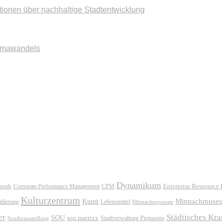
tionen über nachhaltige Stadtentwicklung
imawandels
Dynamikum
oods
Corporate Performance Management
Enterprise Ressource
CPM
Kulturzentrum
Mitmachmuse
Kunst
idierung
Lebensmittel
Mitmachexponate
er
Städtisches Kr
SOU
sou.matrixx
Sonderausstellung
Stadtverwaltung Pirmasens