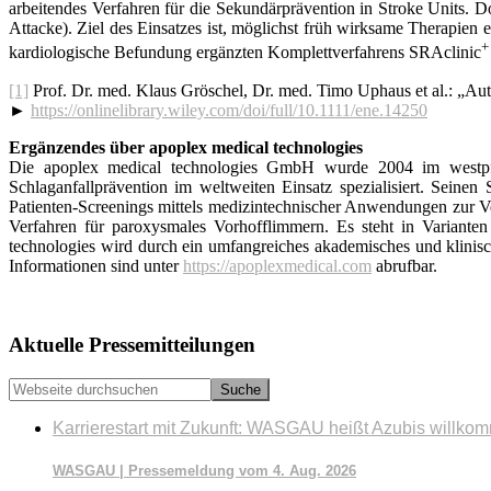
arbeitendes Verfahren für die Sekundärprävention in Stroke Units. D
Attacke). Ziel des Einsatzes ist, möglichst früh wirksame Therapien
+
kardiologische Befundung ergänzten Komplett­verfahrens SRAclinic
[1]
Prof. Dr. med. Klaus Gröschel, Dr. med. Timo Uphaus et al.: „Autom
►
https://onlinelibrary.wiley.com/doi/full/10.1111/ene.14250
Ergänzendes über apoplex medical technologies
Die apoplex medical technologies GmbH wurde 2004 im westpfäl
Schlaganfallprävention im weltweiten Einsatz spezialisiert. Sei
Patienten-Screenings mittels medizintechnischer Anwendungen zur V
Verfahren für paroxysmales Vorhof­flimmern. Es steht in Varianten
technologies wird durch ein umfangreiches akademisches und klinis
Informationen sind unter
https://apoplexmedical.com
abrufbar.
Seitenspalte
Aktuelle Pressemitteilungen
Webseite
durchsuchen
Karrierestart mit Zukunft: WASGAU heißt Azubis willko
WASGAU | Pressemeldung vom 4. Aug. 2026