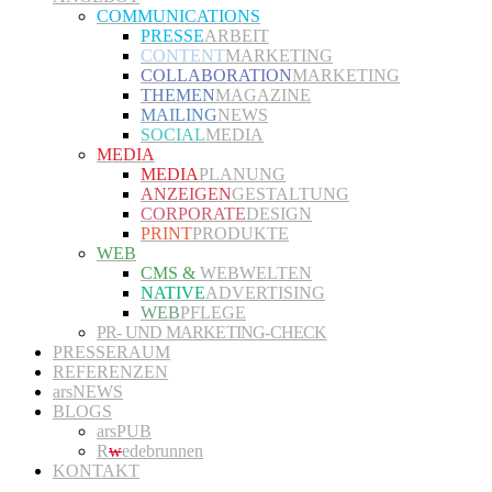
COMMUNICATIONS
PRESSE
ARBEIT
CONTENT
MARKETING
COLLABORATION
MARKETING
THEMEN
MAGAZINE
MAILING
NEWS
SOCIAL
MEDIA
MEDIA
MEDIA
PLANUNG
ANZEIGEN
GESTALTUNG
CORPORATE
DESIGN
PRINT
PRODUKTE
WEB
CMS &
WEBWELTEN
NATIVE
ADVERTISING
WEB
PFLEGE
PR- UND MARKETING-CHECK
PRESSERAUM
REFERENZEN
arsNEWS
BLOGS
arsPUB
R
w
edebrunnen
KONTAKT