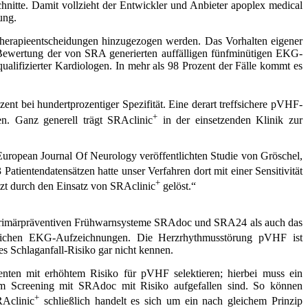
itte. Damit vollzieht der Entwickler und Anbieter apoplex medical
ung.
herapieentscheidun­gen hinzugezogen werden. Das Vorhalten eigener
 Bewertung der von SRA generierten auffälligen fünfminütigen EKG-
fizierter Kardiologen. In mehr als 98 Prozent der Fälle kommt es
zent bei hundert­prozentiger Spezifität. Eine derart treffsichere pVHF-
+
zen. Ganz generell trägt SRAclinic
in der einsetzenden Klinik zur
m European Journal Of Neurology veröffentlichten Studie von Gröschel,
atientendatensätzen hatte unser Verfahren dort mit einer Sensitivität
+
tzt durch den Einsatz von SRAclinic
gelöst.“
e primärpräventiven Frühwarnsysteme SRAdoc und SRA24 als auch das
lichen EKG-Aufzeichnungen. Die Herzrhythmus­störung pVHF ist
es Schlaganfall-Risiko gar nicht kennen.
nten mit erhöhtem Risiko für pVHF selektieren; hierbei muss ein
im Screening mit SRAdoc mit Risiko aufgefallen sind. So können
+
Aclinic
schließlich handelt es sich um ein nach gleichem Prinzip