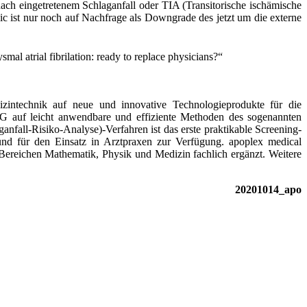
nach eingetretenem Schlaganfall oder TIA (Transitorische ischämische
ic ist nur noch auf Nachfrage als Downgrade des jetzt um die externe
al atrial fibrilation: ready to replace physicians?“
intechnik auf neue und innovative Technologieprodukte für die
AG auf leicht anwendbare und effiziente Methoden des sogenannten
all-Risiko-Analyse)-Verfahren ist das erste praktikable Screening-
n und für den Einsatz in Arztpraxen zur Verfügung. apoplex medical
Bereichen Mathematik, Physik und Medizin fachlich ergänzt. Weitere
20201014_apo