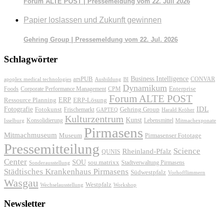
Forum ALTE POST | Pressemeldung vom 22. Juli 2026
Papier loslassen und Zukunft gewinnen
Gehring Group | Pressemeldung vom 22. Jul. 2026
Schlagwörter
Business Intelligence
arsPUB
CONVAR
apoplex medical technologies
Ausbildung
BI
Dynamikum
Foods
Corporate Performance Management
Enterprise
CPM
Forum ALTE POST
ERP
ERP-Lösung
Ressource Planning
IDL
Fotografie
Fotokunst
Frischemarkt
Gehring Group
GAPTEQ
Harald Kröher
Kulturzentrum
Kunst
Konsolidierung
Lebensmittel
Isselburg
Mitmachexponate
Pirmasens
Mitmachmuseum
Museum
Pirmasenser Fototage
Pressemitteilung
Science
Rheinland-Pfalz
QUNIS
Center
SOU
sou.matrixx
Sonderausstellung
Stadtverwaltung Pirmasens
Städtisches Krankenhaus Pirmasens
Südwestpfalz
Vorhofflimmern
Wasgau
Westpfalz
Wechselausstellung
Workshop
Newsletter