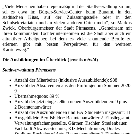
„Viele Menschen haben regelmäßig mit der Stadtverwaltung zu tun,
sei es etwa im Bürger-Service-Center, beim Bauamt, in den
städtischen Kitas, auf der Zulassungsstelle oder in den
Schulsekretariaten und an vielen anderen Orten mehr“, so Markus
Zwick, Oberbürgermeister der Stadt Pirmasens. „Gemeinsam mit
ihren kommunalen Tochterunternehmen ist die Stadt aber auch ein
attraktiver Arbeitgeber, bei dem es viele spannende Berufe zu
erlernen gibt mit besten Perspektiven für den weiteren
Karriereweg.“
Die Ausbildungen im Überblick (jeweils m/w/d)
Stadtverwaltung Pirmasens
Anzahl der Mitarbeiter (inklusive Auszubildende): 988
Anzahl der Absolventen aus den Prüfungen im Sommer 2020:
9
Übernahmequote: 89 %
Anzahl der jetzt eingestellten neuen Auszubildenden: 9 plus
2 Beamtenanwärter
Anzahl der Auszubildenden und BA-Studenten insgesamt: 11
Ausgebildete Berufsbilder: Beamtenanwärter 2. Einstiegsamt,
Verwaltungsfachangestellte, Gärtner, Tischler, Straßenbauer,
Fachkraft Abwasser­technik, Kfz-Mechatroniker, Duales
Studium: Bachelor of Arts, Beamtenanwärter 3. Einstiegsamt: