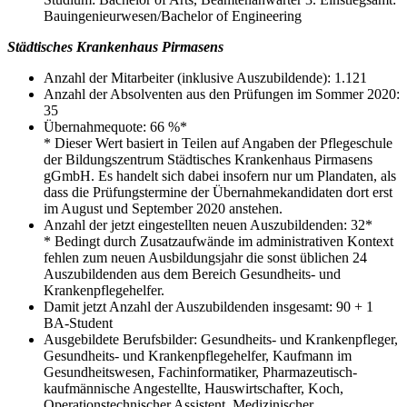
Bauingenieurwesen/Bachelor of Engineering
Städtisches Krankenhaus Pirmasens
Anzahl der Mitarbeiter (inklusive Auszubildende): 1.121
Anzahl der Absolventen aus den Prüfungen im Sommer 2020:
35
Übernahmequote: 66 %*
* Dieser Wert basiert in Teilen auf Angaben der Pflegeschule
der Bildungszentrum Städtisches Krankenhaus Pirmasens
gGmbH. Es handelt sich dabei insofern nur um Plandaten, als
dass die Prüfungstermine der Übernahmekandidaten dort erst
im August und September 2020 anstehen.
Anzahl der jetzt eingestellten neuen Auszubildenden: 32*
* Bedingt durch Zusatzaufwände im administrativen Kontext
fehlen zum neuen Ausbildungsjahr die sonst üblichen 24
Auszubildenden aus dem Bereich Gesundheits- und
Krankenpflegehelfer.
Damit jetzt Anzahl der Auszubildenden insgesamt: 90 + 1
BA-Student
Ausgebildete Berufsbilder: Gesundheits- und Krankenpfleger,
Gesundheits- und Krankenpflegehelfer, Kaufmann im
Gesundheitswesen, Fachinformatiker, Pharma­zeutisch-
kaufmännische Angestellte, Hauswirtschafter, Koch,
Operations­technischer Assistent, Medizinischer