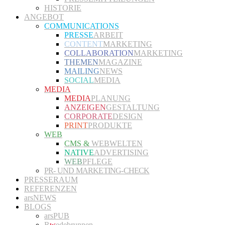
HISTORIE
ANGEBOT
COMMUNICATIONS
PRESSE
ARBEIT
CONTENT
MARKETING
COLLABORATION
MARKETING
THEMEN
MAGAZINE
MAILING
NEWS
SOCIAL
MEDIA
MEDIA
MEDIA
PLANUNG
ANZEIGEN
GESTALTUNG
CORPORATE
DESIGN
PRINT
PRODUKTE
WEB
CMS &
WEBWELTEN
NATIVE
ADVERTISING
WEB
PFLEGE
PR- UND MARKETING-CHECK
PRESSERAUM
REFERENZEN
arsNEWS
BLOGS
arsPUB
R
w
edebrunnen