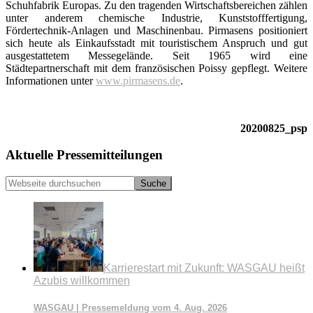
Schuhfabrik Europas. Zu den tragenden Wirtschaftsbereichen zählen
unter anderem chemische Industrie, Kunststofffertigung,
Fördertechnik-Anlagen und Maschinenbau. Pirmasens positioniert
sich heute als Einkaufsstadt mit touristischem Anspruch und gut
ausgestattetem Messegelände. Seit 1965 wird eine
Städtepartnerschaft mit dem französischen Poissy gepflegt. Weitere
Informationen unter
www.pirmasens.de
.
20200825_psp
Seitenspalte
Aktuelle Pressemitteilungen
Webseite
durchsuchen
Karrierestart mit Zukunft: WASGAU heißt
Azubis willkommen
WASGAU | Pressemeldung vom 4. Aug. 2026