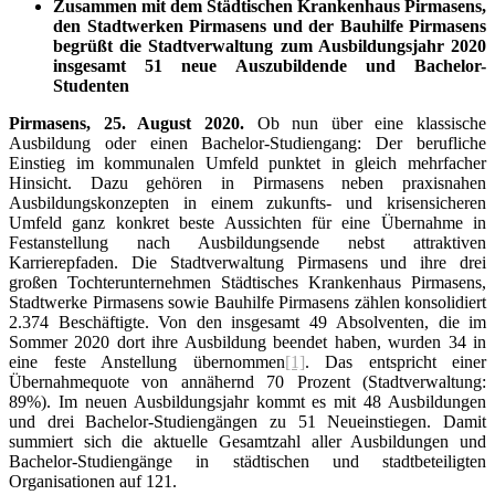
Zusammen mit dem Städtischen Krankenhaus Pirmasens,
den Stadtwerken Pirmasens und der Bauhilfe Pirmasens
begrüßt die Stadtverwaltung zum Ausbildungsjahr 2020
insgesamt 51 neue Auszubildende und Bachelor-
Studenten
Pirmasens, 25. August 2020.
Ob nun über eine klassische
Ausbildung oder einen Bachelor-Studiengang: Der berufliche
Einstieg im kommunalen Umfeld punktet in gleich mehrfacher
Hinsicht. Dazu gehören in Pirmasens neben praxisnahen
Ausbildungskonzepten in einem zukunfts- und krisensicheren
Umfeld ganz konkret beste Aussichten für eine Übernahme in
Festanstellung nach Ausbildungsende nebst attraktiven
Karrierepfaden. Die Stadtverwaltung Pirmasens und ihre drei
großen Tochter­unternehmen Städtisches Krankenhaus Pirmasens,
Stadtwerke Pirmasens sowie Bauhilfe Pirmasens zählen konsolidiert
2.374 Beschäftigte. Von den insgesamt 49 Absolventen, die im
Sommer 2020 dort ihre Ausbildung beendet haben, wurden 34 in
eine feste Anstellung übernommen
[1]
. Das entspricht einer
Übernahmequote von annähernd 70 Prozent (Stadtver­waltung:
89%). Im neuen Ausbildungsjahr kommt es mit 48 Ausbildungen
und drei Bachelor-Studiengängen zu 51 Neueinstiegen. Damit
summiert sich die aktuelle Gesamtzahl aller Ausbildungen und
Bachelor-Studiengänge in städtischen und stadtbeteiligten
Organisationen auf 121.