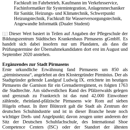
Fachkraft im Fahrbetrieb, Kaufmann im Verkehrs­service,
Fachinformatiker für Systemintegration, Anlagenmechaniker
für Sanitär, Heizungs- und Klimatechnik, Schwerpunkt
Heizungstechnik, Fachkraft für Wasser­versorgungstechnik,
Angewandte Informatik (Dualer Student)
[1]
Dieser Wert basiert in Teilen auf Angaben der Pflegeschule der
Bildungszentrum Städtisches Krankenhaus Pirmasens gGmbH. Es
handelt sich dabei insofern nur um Plandaten, als dass die
Prüfungstermine der Übernahmekandidaten dort erst im August und
September 2020 anstehen.
Ergänzendes zur Stadt Pirmasens
Erste urkundliche Erwähnung fand Pirmasens um 850 als
„pirminiseusna“, angelehnt an den Klostergründer Pirminius. Der als
Stadtgründer geltende Landgraf Ludwig IX. errichtete im heutigen
Pirmasens die Garnison für ein Grenadierregiment, es folgten 1763
die Stadtrechte. Am südwestlichen Rand des Pfälzerwalds gelegen
und grenznah zu Frankreich ist das rund 42.000 Einwohner
zählende, rheinland-pfälzische Pirmasens wie Rom auf sieben
Hügeln erbaut. In ihrer Blütezeit galt die Stadt als Zentrum der
deutschen Schuhindustrie und ist in dieser Branche heute noch
wichtiger Dreh- und Angelpunkt; davon zeugen unter anderem der
Sitz der Deutschen Schuhfachschule
,
des International Shoe
Competence Centers (ISC) oder der Standort der ältesten