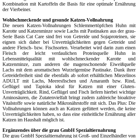
Kombination mit Kartoffeln die Basis für eine optimale Ernährung
der Vierbeiner.
Wohlschmeckende und gesunde Katzen-Vollnahrung
Die neuen Katzen-Vollnahrungen Schlemmertöpfchen Huhn mit
Karotte und Katzenminze sowie Lachs mit Pastinaken aus der grau-
Serie Basis Cat Care sind frei von Getreide und Sojaproteinen, sie
eignen sich daher bei Unverträglichkeiten gegen Getreide und
andere Fleisch- bzw. Fischsorten. Verarbeitet wird darin zum einen
Fleisch der leicht verdaulichen Proteinquelle Huhn in
Lebensmittelqualität mit wohlschmeckender Karotte und
Katzenminze, zum anderen die magenschonende Eiweißquelle
Lachs mit dem aromatischen Wurzelgemüse Pastinake. Dank ihrer
Getreidefreiheit sind die ebenfalls ab sofort erhältlichen Miezelinos
ADULT mit Lachs, Meeresfischen und Amaranth bzw. Rind,
Geflügel und Tapioka ideal für Katzen mit einer Gluten-
Unverträglichkeit. Rind, Geflügel und Fisch liefern hierbei wichtige
Aminosäuren, die Zutatenvielfalt bringt zudem zahlreiche bioaktive
Vitalstoffe sowie natürliche Mikronährstoffe mit sich. Das Plus: Die
Vollnahrungen können auch an Katzen gefüttert werden, die keine
Unverträglichkeiten haben, so dass eine einheitliche Ernährung aller
Katzen im Haushalt möglich ist.
Ergänzendes über die grau GmbH Spezialtiernahrung
Die grau GmbH Spezialtiernahrung ist Groß- und Einzelhändler von