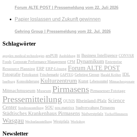
Forum ALTE POST | Pressemeldung vom 22. Juli 2026
Papier loslassen und Zukunft gewinnen
Gehring Group | Pressemeldung vom 22. Jul. 2026
Schlagwörter
Business Intelligence
arsPUB
CONVAR
apoplex medical technologies
Ausbildung
BI
Dynamikum
Foods
Corporate Performance Management
Enterprise
CPM
Forum ALTE POST
ERP
ERP-Lösung
Ressource Planning
IDL
Fotografie
Fotokunst
Frischemarkt
Gehring Group
GAPTEQ
Harald Kröher
Kulturzentrum
Kunst
Konsolidierung
Lebensmittel
Isselburg
Mitmachexponate
Pirmasens
Mitmachmuseum
Museum
Pirmasenser Fototage
Pressemitteilung
Science
Rheinland-Pfalz
QUNIS
Center
SOU
sou.matrixx
Sonderausstellung
Stadtverwaltung Pirmasens
Städtisches Krankenhaus Pirmasens
Südwestpfalz
Vorhofflimmern
Wasgau
Westpfalz
Wechselausstellung
Workshop
Newsletter