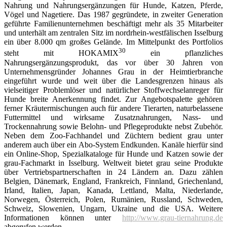
Nahrung und Nahrungs­ergänzungen für Hunde, Katzen, Pferde,
Vögel und Nagetiere. Das 1987 gegründete, in zweiter Generation
geführte Familienunternehmen beschäftigt mehr als 35 Mitarbeiter
und unterhält am zentralen Sitz im nordrhein-westfälischen Isselburg
ein über 8.000 qm großes Gelände. Im Mittelpunkt des Portfolios
30
steht mit HOKAMIX
ein pflanzliches
Nahrungsergänzungsprodukt, das vor über 30 Jahren von
Unternehmensgründer Johannes Grau in der Heimtierbranche
eingeführt wurde und weit über die Landesgrenzen hinaus als
vielseitiger Problemlöser und natürlicher Stoffwechselanreger für
Hunde breite Anerkennung findet. Zur Angebotspalette gehören
ferner Kräutermischungen auch für andere Tierarten, naturbelassene
Futtermittel und wirksame Zusatznahrungen, Nass- und
Trockennahrung sowie Belohn- und Pflegeprodukte nebst Zubehör.
Neben dem Zoo-Fachhandel und Züchtern bedient grau unter
anderem auch über ein Abo-System Endkunden. Kanäle hierfür sind
ein Online-Shop, Spezialkataloge für Hunde und Katzen sowie der
grau-Fachmarkt in Isselburg. Weltweit bietet grau seine Produkte
über Vertriebspartnerschaften in 24 Ländern an. Dazu zählen
Belgien, Dänemark, England, Frankreich, Finnland, Griechenland,
Irland, Italien, Japan, Kanada, Lettland, Malta, Niederlande,
Norwegen, Österreich, Polen, Rumänien, Russland, Schweden,
Schweiz, Slowenien, Ungarn, Ukraine und die USA. Weitere
Informationen können unter
http://www.grau-tiernahrung.de
abgerufen werden.