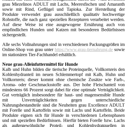
grau Miezelinos ADULT mit Lachs, Meeresfischen und Amaranth
sowie mit Rind, Geflügel und Tapioka. Zur Herstellung der
Produkte verwendet grau ausschließlich qualitativ hochwertige
Rohstoffe, die nach ganz speziellen Rezepturen verarbeitet werden.
Auf diese Weise ist eine ausgewogene Ernährung auch von
empfindlichen Hunden und Katzen mit besonderen Bedürfnissen
sichergestellt.
Alle sechs Vollnahrungen sind in verschiedenen Packungsgrößen im
Online-Shop von grau unter
https://www.grau-tiernahrung.de
sowie
im stationären Tier-Fachhandel erhältlich.
Neue grau-Alleinfuttermittel für Hunde
Kalb und Huhn bilden die tierische Proteinquelle, Vollkornreis den
Kohlenhydranteil im neuen Schlemmertopf mit Kalb, Huhn und
Vollkornreis; dieser kommt ohne chemische Zusätze wie Farb-,
Aroma- oder Geschmacksstoffe aus. Der hohe Fleischanteil von
mindestens 66 Prozent sorgt dabei für eine optimale Verträglichkeit.
Gut verträglich insbesondere für haut- und magensensible Hunde
mit Unverträglichkeiten gegen unterschiedliche
Nahrungsbestandteile sind die Neuheiten grau Excellence ADULT
mit Forelle und Kartoffeln sowie mit Lachs und Kartoffeln. Beide
Produkte eignen sich für Hunde in verschiedenen Lebensphasen
und mit speziellen Bedürfnissen. Hierfür bieten Forelle bzw. Lachs
als außergewöhnliche Proteil- und Kohlenhydratquellen in