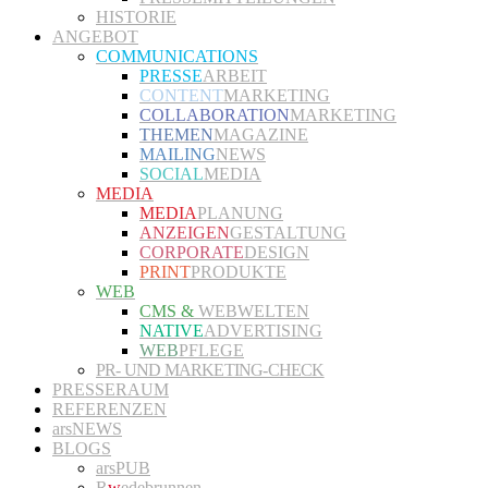
HISTORIE
ANGEBOT
COMMUNICATIONS
PRESSE
ARBEIT
CONTENT
MARKETING
COLLABORATION
MARKETING
THEMEN
MAGAZINE
MAILING
NEWS
SOCIAL
MEDIA
MEDIA
MEDIA
PLANUNG
ANZEIGEN
GESTALTUNG
CORPORATE
DESIGN
PRINT
PRODUKTE
WEB
CMS &
WEBWELTEN
NATIVE
ADVERTISING
WEB
PFLEGE
PR- UND MARKETING-CHECK
PRESSERAUM
REFERENZEN
arsNEWS
BLOGS
arsPUB
R
w
edebrunnen