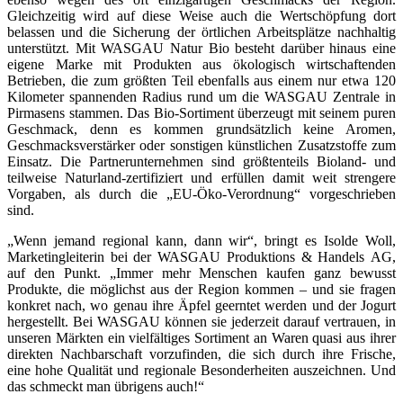
Gleichzeitig wird auf diese Weise auch die Wertschöpfung dort
belassen und die Sicherung der örtlichen Arbeitsplätze nachhaltig
unterstützt. Mit WASGAU Natur Bio besteht darüber hinaus eine
eigene Marke mit Produkten aus ökologisch wirtschaftenden
Betrieben, die zum größten Teil ebenfalls aus einem nur etwa 120
Kilometer spannenden Radius rund um die WASGAU Zentrale in
Pirmasens stammen. Das Bio-Sortiment überzeugt mit seinem puren
Geschmack, denn es kommen grundsätzlich keine Aromen,
Geschmacksverstärker oder sonstigen künstlichen Zusatzstoffe zum
Einsatz. Die Partnerunternehmen sind größtenteils Bioland- und
teilweise Naturland-zertifiziert und erfüllen damit weit strengere
Vorgaben, als durch die „EU-Öko-Verordnung“ vorgeschrieben
sind.
„Wenn jemand regional kann, dann wir“, bringt es Isolde Woll,
Marketingleiterin bei der WASGAU Produktions & Handels AG,
auf den Punkt. „Immer mehr Menschen kaufen ganz bewusst
Produkte, die möglichst aus der Region kommen – und sie fragen
konkret nach, wo genau ihre Äpfel geerntet werden und der Jogurt
hergestellt. Bei WASGAU können sie jederzeit darauf vertrauen, in
unseren Märkten ein vielfältiges Sortiment an Waren quasi aus ihrer
direkten Nachbarschaft vorzufinden, die sich durch ihre Frische,
eine hohe Qualität und regionale Besonderheiten auszeichnen. Und
das schmeckt man übrigens auch!“