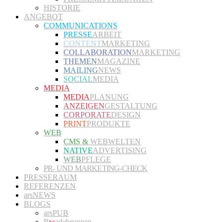
HISTORIE
ANGEBOT
COMMUNICATIONS
PRESSE
ARBEIT
CONTENT
MARKETING
COLLABORATION
MARKETING
THEMEN
MAGAZINE
MAILING
NEWS
SOCIAL
MEDIA
MEDIA
MEDIA
PLANUNG
ANZEIGEN
GESTALTUNG
CORPORATE
DESIGN
PRINT
PRODUKTE
WEB
CMS &
WEBWELTEN
NATIVE
ADVERTISING
WEB
PFLEGE
PR- UND MARKETING-CHECK
PRESSERAUM
REFERENZEN
arsNEWS
BLOGS
arsPUB
R
w
edebrunnen