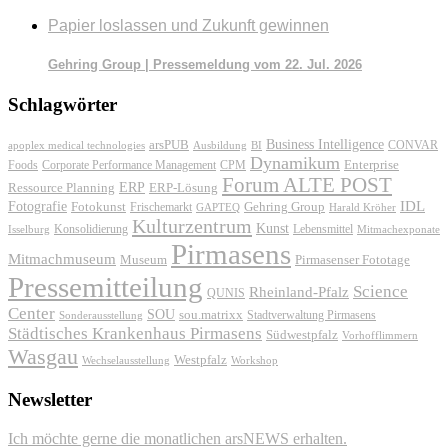
Papier loslassen und Zukunft gewinnen
Gehring Group | Pressemeldung vom 22. Jul. 2026
Schlagwörter
Business Intelligence
arsPUB
CONVAR
apoplex medical technologies
Ausbildung
BI
Dynamikum
Foods
Corporate Performance Management
Enterprise
CPM
Forum ALTE POST
ERP
ERP-Lösung
Ressource Planning
IDL
Fotografie
Fotokunst
Frischemarkt
Gehring Group
GAPTEQ
Harald Kröher
Kulturzentrum
Kunst
Konsolidierung
Lebensmittel
Isselburg
Mitmachexponate
Pirmasens
Mitmachmuseum
Museum
Pirmasenser Fototage
Pressemitteilung
Science
Rheinland-Pfalz
QUNIS
Center
SOU
sou.matrixx
Sonderausstellung
Stadtverwaltung Pirmasens
Städtisches Krankenhaus Pirmasens
Südwestpfalz
Vorhofflimmern
Wasgau
Westpfalz
Wechselausstellung
Workshop
Newsletter
Ich möchte gerne die monatlichen arsNEWS erhalten.