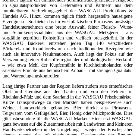
an Qualitätsprodukten von Lieferanten und Partnern aus dem
unmittelbaren Verbreitungsgebiet der WASGAU Produktions &
Handels AG. Hinzu kommen täglich frisch hergestellte hauseigene
Erzeugnisse. So bietet das im westpfälzischen Pirmasens ansässige
Handelsunternehmen eine breite Auswahl feiner Fleisch-, Wurst-
und Schinkenspezialitäten aus der WASGAU Metzgerei – aus
sorgfältig geprüften Rohstoffen und vielfach preisgekrönt. In der
WASGAU Bäckerei entstehen jeden Tag 140 verschiedene
Bäckerei- und Konditoreiwaren nach traditionellen Rezepten wie
auch als innovative Neukreationen. Auch liegt der Fokus auf der
Verwendung reiner Rohstoffe regionaler und ökologischer Herkunft
– wie etwa Mehl der Kupfermühle in Kirchheimbolanden oder
saisonaler Früchte aus heimischem Anbau – mit strengen Qualitäts-
und Wareneingangskontrollen.
Langjährige Partner aus der Region liefern zudem stets erntefrisches
Obst und Gemüse aus den Gärten und von den Feldern in
Rheinland-Pfalz und dem Saarland in die WASGAU Frischemärkte.
Kurze Transportwege zu den Märkten haben beispielsweise auch
Weine, handwerklich gebrautes Bier direkt aus Pirmasens,
Teigwaren vom Geflügelhof, Eier, Honig oder Milchprodukte. Dies
gilt insbesondere für die WASGAU Marken: Hier setzt WASGAU
ganz bewusst auf die Zusammenarbeit mit Landwirten und kleineren
Handwerksbetrieben in der Umgebung – wegen der Frische, aber
ebenso wegen des oft einzigartigen Geschmacks der Region.