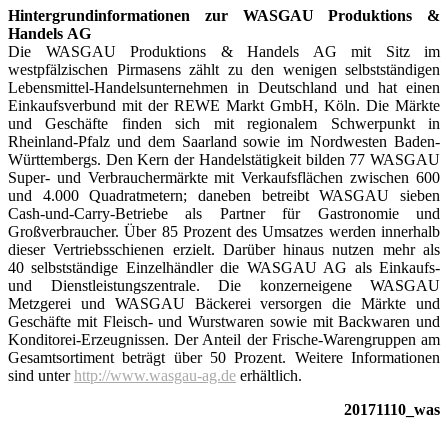
Hintergrundinformationen zur WASGAU Produktions &
Handels
AG
Die WASGAU Produktions & Handels AG mit Sitz im
westpfälzischen Pirmasens zählt zu den wenigen selbstständigen
Lebensmittel-Handelsunternehmen in Deutschland und hat einen
Einkaufsverbund mit der REWE Markt GmbH, Köln. Die Märkte
und Geschäfte finden sich mit regionalem Schwerpunkt in
Rheinland-Pfalz und dem Saarland sowie im Nordwesten Baden-
Württembergs. Den Kern der Handelstätigkeit bilden 77 WASGAU
Super- und Verbrauchermärkte mit Verkaufsflächen zwischen 600
und 4.000 Quadratmetern; daneben betreibt WASGAU sieben
Cash-und-Carry-Betriebe als Partner für Gastronomie und
Großverbraucher. Über 85 Prozent des Umsatzes werden innerhalb
dieser Vertriebsschienen erzielt. Darüber hinaus nutzen mehr als
40 selbstständige Einzelhändler die WASGAU AG als Einkaufs-
und Dienstleistungszentrale. Die konzerneigene WASGAU
Metzgerei und WASGAU Bäckerei versorgen die Märkte und
Geschäfte mit Fleisch- und Wurstwaren sowie mit Backwaren und
Konditorei-Erzeugnissen. Der Anteil der Frische-Warengruppen am
Gesamtsortiment beträgt über 50 Prozent. Weitere Informationen
sind unter
http://www.wasgau-ag.de
erhältlich.
20171110_was