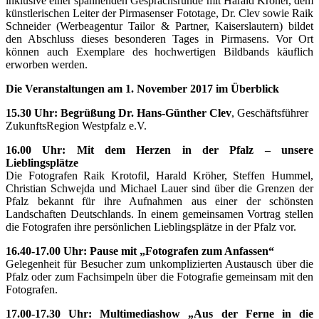
inklusive einer spannenden Gesprächsrunde mit Harald Kröher, dem
künstlerischen Leiter der Pirmasenser Fototage, Dr. Clev sowie Raik
Schneider (Werbeagentur Tailor & Partner, Kaiserslautern) bildet
den Abschluss dieses besonderen Tages in Pirmasens. Vor Ort
können auch Exemplare des hochwertigen Bildbands käuflich
erworben werden.
Die Veranstaltungen am 1. November 2017 im Überblick
15.30 Uhr: Begrüßung Dr. Hans-Günther Clev
, Geschäftsführer
ZukunftsRegion Westpfalz e.V.
16.00 Uhr: Mit dem Herzen in der Pfalz – unsere
Lieblingsplätze
Die Fotografen Raik Krotofil, Harald Kröher, Steffen Hummel,
Christian Schwejda und Michael Lauer sind über die Grenzen der
Pfalz bekannt für ihre Aufnahmen aus einer der schönsten
Landschaften Deutschlands. In einem gemeinsamen Vortrag stellen
die Fotografen ihre persönlichen Lieblingsplätze in der Pfalz vor.
16.40-17.00 Uhr: Pause mit „Fotografen zum Anfassen“
Gelegenheit für Besucher zum unkomplizierten Austausch über die
Pfalz oder zum Fachsimpeln über die Fotografie gemeinsam mit den
Fotografen.
17.00-17.30 Uhr: Multimediashow „Aus der Ferne in die