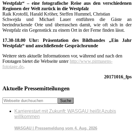
Westpfalz“ – eine fotografische Reise aus den verschiedenen
Regionen der Welt zurück in die Westpfalz
Raik Krotofil, Harald Kröher, Steffen Hummel, Christian
Schwejda und Michael Lauer entführen die Gäste an
beeindruckende Orte und überraschen damit, wie oft sich in der
Westpfalz ein Gegenstück zu einem Ort in der Ferne finden lässt.
17.30-18.00 Uhr: Präsentation des Bildbandes „Ein Jahr
Westpfalz“ und anschließende Gesprächsrunde
Weitere stets aktuelle Informationen vor, während und nach den
Fototagen bietet die Webseite unter
http://www.pirmasens-
fototage.de
.
20171016_fps
Seitenspalte
Aktuelle Pressemitteilungen
Webseite
durchsuchen
Karrierestart mit Zukunft: WASGAU heißt Azubis
willkommen
WASGAU | Pressemeldung vom 4. Aug. 2026