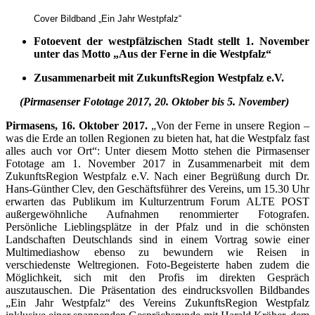
Cover Bildband „Ein Jahr Westpfalz“
Fotoevent der westpfälzischen Stadt stellt 1. November
unter das Motto „Aus der Ferne in die Westpfalz“
Zusammenarbeit mit ZukunftsRegion Westpfalz e.V.
(Pirmasenser Fototage 2017, 20. Oktober bis 5. November)
Pirmasens, 16. Oktober 2017.
„Von der Ferne in unsere Region –
was die Erde an tollen Regionen zu bieten hat, hat die Westpfalz fast
alles auch vor Ort“: Unter diesem Motto stehen die Pirmasenser
Fototage am 1. November 2017 in Zusammenarbeit mit dem
ZukunftsRegion Westpfalz e.V. Nach einer Begrüßung durch Dr.
Hans-Günther Clev, den Geschäftsführer des Vereins, um 15.30 Uhr
erwarten das Publikum im Kulturzentrum Forum ALTE POST
außergewöhnliche Aufnahmen renommierter Fotografen.
Persönliche Lieblingsplätze in der Pfalz und in die schönsten
Landschaften Deutschlands sind in einem Vortrag sowie einer
Multimediashow ebenso zu bewundern wie Reisen in
verschiedenste Weltregionen. Foto-Begeisterte haben zudem die
Möglichkeit, sich mit den Profis im direkten Gespräch
auszutauschen. Die Präsentation des eindrucksvollen Bildbandes
„Ein Jahr Westpfalz“ des Vereins ZukunftsRegion Westpfalz