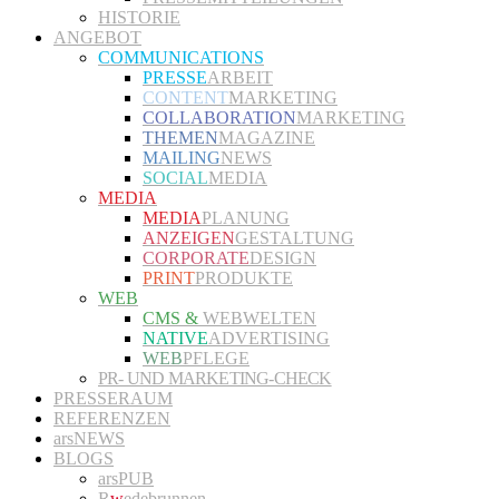
HISTORIE
ANGEBOT
COMMUNICATIONS
PRESSE
ARBEIT
CONTENT
MARKETING
COLLABORATION
MARKETING
THEMEN
MAGAZINE
MAILING
NEWS
SOCIAL
MEDIA
MEDIA
MEDIA
PLANUNG
ANZEIGEN
GESTALTUNG
CORPORATE
DESIGN
PRINT
PRODUKTE
WEB
CMS &
WEBWELTEN
NATIVE
ADVERTISING
WEB
PFLEGE
PR- UND MARKETING-CHECK
PRESSERAUM
REFERENZEN
arsNEWS
BLOGS
arsPUB
R
w
edebrunnen