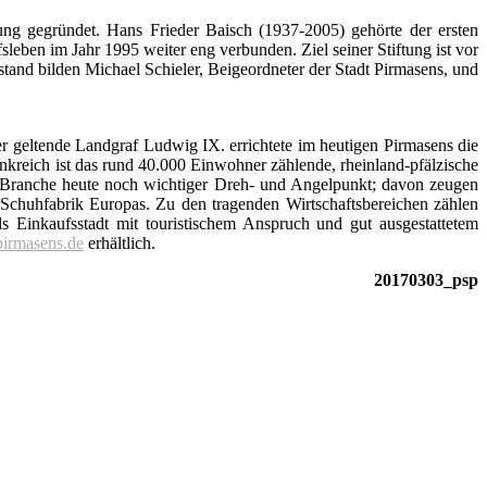
g gegründet. Hans Frieder Baisch (1937-2005) gehörte der ersten
eben im Jahr 1995 weiter eng verbunden. Ziel seiner Stiftung ist vor
and bilden Michael Schieler, Beigeordneter der Stadt Pirmasens, und
r geltende Landgraf Ludwig IX. errichtete im heutigen Pirmasens die
nkreich ist das rund 40.000 Einwohner zählende, rheinland-pfälzische
ser Branche heute noch wichtiger Dreh- und Angelpunkt; davon zeugen
 Schuhfabrik Europas. Zu den tragenden Wirtschaftsbereichen zählen
ls Einkaufsstadt mit touristischem Anspruch und gut ausgestattetem
pirmasens.de
erhältlich.
20170303_psp