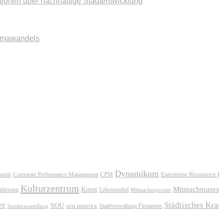
tionen über nachhaltige Stadtentwicklung
imawandels
Dynamikum
oods
Corporate Performance Management
Enterprise Ressource
CPM
Kulturzentrum
Mitmachmuse
Kunst
idierung
Lebensmittel
Mitmachexponate
er
Städtisches Kr
SOU
sou.matrixx
Sonderausstellung
Stadtverwaltung Pirmasens