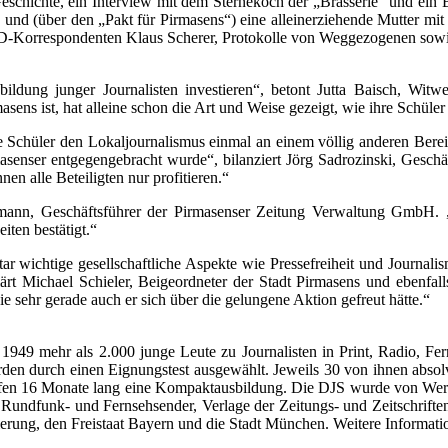
schichte, ein Interview mit dem Sternekoch der „Brasserie“ und ein 
 und (über den „Pakt für Pirmasens“) eine alleinerziehende Mutter mit
RD-Korrespondenten Klaus Scherer, Protokolle von Weggezogenen sowie
ildung junger Journalisten investieren“, betont Jutta Baisch, Wit
masens ist, hat alleine schon die Art und Weise gezeigt, wie ihre Schü
e Schüler den Lokaljournalismus einmal an einem völlig anderen Bereic
masenser entgegengebracht wurde“, bilanziert Jörg Sadrozinski, Geschä
en alle Beteiligten nur profitieren.“
fmann, Geschäfts­führer der Pirmasenser Zeitung Verwaltung GmbH. „I
ten bestätigt.“
tar wichtige gesellschaftliche Aspekte wie Pressefreiheit und Journa
lärt Michael Schieler, Beigeordneter der Stadt Pirmasens und ebenfal
 sehr gerade auch er sich über die gelungene Aktion gefreut hätte.“
1949 mehr als 2.000 junge Leute zu Journalisten in Print, Radio, Fer
den durch einen Eignungs­test ausgewählt. Jeweils 30 von ihnen absol
aufen 16 Monate lang eine Kompaktausbildung. Die DJS wurde von Wern
e Rundfunk- und Fernsehsender, Verlage der Zeitungs- und Zeitschrift
erung, den Freistaat Bayern und die Stadt München. Weitere Informati