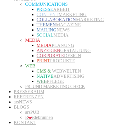
COMMUNICATIONS
PRESSE
ARBEIT
CONTENT
MARKETING
COLLABORATION
MARKETING
THEMEN
MAGAZINE
MAILING
NEWS
SOCIAL
MEDIA
MEDIA
MEDIA
PLANUNG
ANZEIGEN
GESTALTUNG
CORPORATE
DESIGN
PRINT
PRODUKTE
WEB
CMS &
WEBWELTEN
NATIVE
ADVERTISING
WEB
PFLEGE
PR- UND MARKETING-CHECK
PRESSERAUM
REFERENZEN
arsNEWS
BLOGS
arsPUB
R
w
edebrunnen
KONTAKT