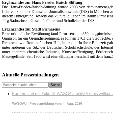
Ergänzendes zur Hans-Frieder-Baisch-Stiftung
Die Hans-Frieder-Baisch-Stiftung wurde 2003 von dem namensgebe
Lehrredaktion der Deutschen Journalistenschule (DJS) in München an 
diesem Hintergrund, sowohl das kulturelle Leben im Raum Pirmasens 
Jörg Sadrozinski, Geschäftsführer und Schulleiter der DJS.
Ergänzendes zur Stadt Pirmasens
Erste urkundliche Erwähnung fand Pirmasens um 850 als „pirminiseus
Garnison für ein Grenadierregiment, es folgten 1763 die Stadtrechte
Pirmasens wie Rom auf sieben Hügeln erbaut. In ihrer Blütezeit gal
unter anderem der Sitz der Deutschen Schuhfachschule
,
des Interna
unter anderem chemische Industrie, Kunststofffertigung, Fördertec
Messegelände. Seit 1965 wird eine Städtepartnerschaft mit dem franzö
Seitenspalte
Aktuelle Pressemitteilungen
Webseite
durchsuchen
Karrierestart mit Zukunft: WASGAU heißt Azubis willko
WASGAU | Pressemeldung vom 4. Aug. 2026