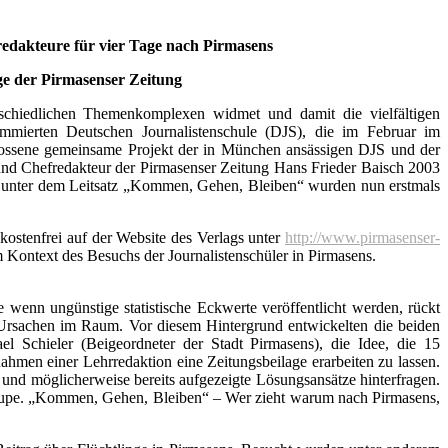
edakteure für vier Tage nach Pirmasens
e der Pirmasenser Zeitung
erschiedlichen Themenkomplexen widmet und damit die vielfältigen
ommierten Deutschen Journalistenschule (DJS), die im Februar im
chlossene gemeinsame Projekt der in München ansässigen DJS und der
und Chefredakteur der Pirmasenser Zeitung Hans Frieder Baisch 2003
kt unter dem Leitsatz „Kommen, Gehen, Bleiben“ wurden nun erstmals
kostenfrei auf der Website des Verlags unter
http://www.pirmasenser-
 Kontext des Besuchs der Journalistenschüler in Pirmasens.
wenn ungünstige statistische Eckwerte veröffentlicht werden, rückt
 Ursachen im Raum. Vor diesem Hintergrund entwickelten die beiden
ael Schieler (Beigeordneter der Stadt Pirmasens), die Idee, die 15
hmen einer Lehrredaktion eine Zeitungsbeilage erarbeiten zu lassen.
und möglicherweise bereits aufgezeigte Lösungsansätze hinterfragen.
 Lupe. „Kommen, Gehen, Bleiben“ – Wer zieht warum nach Pirmasens,