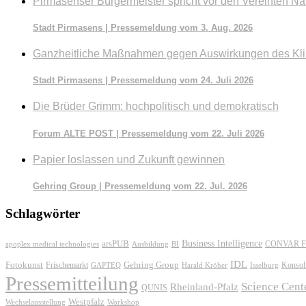
Pirmasenser Bürgermeister spricht vor den Vereinten Na
Stadt Pirmasens | Pressemeldung vom 3. Aug. 2026
Ganzheitliche Maßnahmen gegen Auswirkungen des Kl
Stadt Pirmasens | Pressemeldung vom 24. Juli 2026
Die Brüder Grimm: hochpolitisch und demokratisch
Forum ALTE POST | Pressemeldung vom 22. Juli 2026
Papier loslassen und Zukunft gewinnen
Gehring Group | Pressemeldung vom 22. Jul. 2026
Schlagwörter
Business Intelligence
arsPUB
CONVAR F
apoplex medical technologies
Ausbildung
BI
IDL
Fotokunst
Frischemarkt
Gehring Group
Konsol
GAPTEQ
Harald Kröher
Isselburg
Pressemitteilung
Science Cent
Rheinland-Pfalz
QUNIS
Westpfalz
Wechselausstellung
Workshop