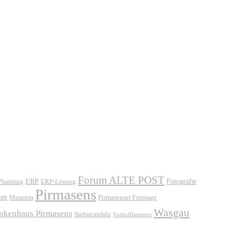
Forum ALTE POST
ERP
ERP-Lösung
Fotografie
 Planning
Pirmasens
um
Museum
Pirmasenser Fototage
Wasgau
ankenhaus Pirmasens
Südwestpfalz
Vorhofflimmern