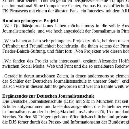
Zu den bearbeiteten Themen gehörten beispielsweise eine Tramper-Ge
das International Shoe Competence Center, Framas Kunststofftechnik
FK Pirmasens mit einem der ältesten Fans, ein Interview mit dem A
Rundum gelungenes Projekt
„Wer Qualitätsjournalismus haben möchte, muss in die solide Ausb
Journalistenschule, und wie hoch angesiedelt der Journalismus in Pir
„Wir schauen auf ein sehr gelungenes Projekt zurück, bei dem unser
Offenheit und Freundlichkeit beeindruckt, die ihnen seitens der Pir
Frieder-Baisch-Stiftung, und fährt fort: „Von Projekten wie diesen könn
„Wir fanden das Projekt sehr interessant“, ergänzt Alexander Hof
zwischen Social Media, Web und Print und die so erzielbaren Reichwei
„Gerade in derart unschönen Zeiten, in denen anderenorts so elemen
der Schüler der Deutschen Journalistenschule in unserer Stadt“, erk
Baisch wäre in diesem Jahr 80 geworden und wer ihn kannte weiß, wie
Ergänzendes zur Deutschen Journalistenschule
Die Deutsche Journalistenschule (DJS) mit Sitz in München hat seit 
Schüler aufgenommen und kostenlos ausgebildet; die Teilnehmer wer
in Journalismus an der Ludwig-Maximilians-Universität, 15 durchl
Vereins. Zu den 50 Trägern gehören öffentlich-rechtliche und privat
die DJS ferner durch das Presse- und Informationsamt der Bundesregi