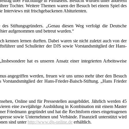
Beitrag über Flüchtlinge in Pirmasens. Besucht wurden unter anderem
 ihrer Tochter. Weitere Themen waren der Besuch bei einem Spiel des
 Interviews mit frischgebackenen Abiturienten.
we des Stiftungsgründers. „Genau diesen Weg verfolgt die Deutsche
ler hier aufgenommen und betreut wurden.“
h kennen lernen durften. Dabei waren sie nicht zuletzt auch von der
fts­führer und Schulleiter der DJS sowie Vorstandsmitglied der Hans-
nsbesondere hat es unseren Ansatz einer integrierten Arbeitsweise
lismus angegriffen werden, freuen wir uns umso mehr über den Besuch
ls Vorstandsmitglied der Hans-Frieder-Baisch-Stiftung. „Hans Frieder
nsehen, Online und für Pressestellen ausgebildet. Jährlich werden 45
vieren eine zweijährige Ausbildung in Kombination mit einem Master
er Friedmann gegründet und hat die Rechtsform eines eingetragenen
enpresse sowie Unternehmen und Verbände. Finanziell unterstützt wird
onen sind unter
http://www.djs-online.de
erhältlich.