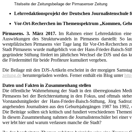
Titelseite der Zeitungsbeilage der Pirmasenser Zeitung
Lehrredaktionsprojekt der Deutschen Journalistenschule 
Vor-Ort-Recherchen im Themenspektrum „Kommen, Gehen, 
Pirmasens. 3. März 2017.
Im Rahmen einer Lehrredaktion eine Z
Auswirkungen des Strukturwandels in Pirmasens darstellt: So la
westpfälzischen Pirmasens vier Tage lang für Vor-Ort-Recherchen z
Stadt Pirmasens wurde maßgeblich von der Hans-Frieder-Baisch-Stif
gegründete Stiftung fördert im jährlichen Wechsel die DJS und das
die Fördermittel für beide Profiteure kumuliert vergeben.
Die Beilage mit den DJS-Artikeln erscheint in der morgigen Samstag
zeitung.de
heruntergeladen werden. Ferner enthält ein Blog unter
htt
Daten und Fakten in Zusammenhang stellen
Die öffentliche Wahrnehmung der Stadt in den überregionalen Medie
Pirmasens bei der Berichterstattung in den Fokus, und oftmals st
Vorstandsmitglieder der Hans-Frieder-Baisch-Stiftung, Jörg Sadroz
angehenden Journalisten aus den Geburtsjahrgängen 1987 bis 1992, d
Die Beiträge sollten sich kritisch und fundiert verschiedenen Them
In diesem Zusammenhang nahmen die Journalistenschüler bei einer 
wer lebt hier und warum verlassen manche die Stadt?