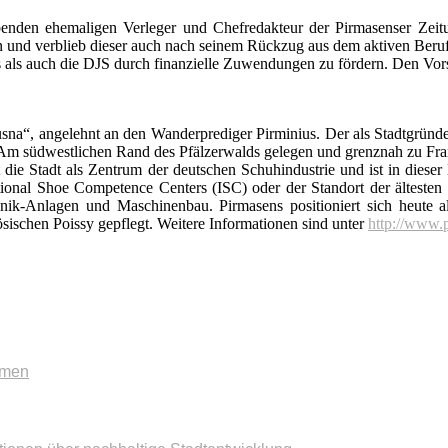
nden ehemaligen Verleger und Chefredakteur der Pirmasenser Zeitun
und verblieb dieser auch nach seinem Rückzug aus dem aktiven Berufsl
als auch die DJS durch finanzielle Zuwendungen zu fördern. Den Vorst
na“, angelehnt an den Wander­prediger Pirminius. Der als Stadtgründe
. Am südwestlichen Rand des Pfälzerwalds gelegen und grenznah zu Fra
t die Stadt als Zentrum der deutschen Schuhindustrie und ist in die
tional Shoe Competence Centers (ISC) oder der Standort der ältesten
hnik-Anlagen und Maschinenbau. Pirmasens positioniert sich heute a
sischen Poissy gepflegt. Weitere Informationen sind unter
http://www.
mmen