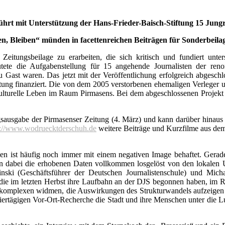
führt
mit Unterstützung der Hans-Frieder-Baisch-Stiftung
15 Jungr
Bleiben“ münden in facettenreichen Beiträgen für Sonderbeilag
eitungsbeilage zu erarbeiten, die sich kritisch und fundiert unt
utete die Aufgabenstellung für 15 angehende Journalisten der ren
u Gast waren. Das jetzt mit der Veröffentlichung erfolgreich abges
tung finanziert. Die von dem 2005 verstorbenen ehemaligen Verleger 
 kulturelle Leben im Raum Pirmasens. Bei dem abgeschlossenen Proje
sausgabe der Pirmasenser Zeitung (4. März) und kann darüber hinaus 
p://www.wodruecktderschuh.de
weitere Beiträge und Kurzfilme aus dem
n ist häufig noch immer mit einem negativen Image behaftet. Gerade 
ehen dabei die erhobenen Daten vollkommen losgelöst von den lokalen
inski (Geschäftsführer der Deutschen Journalisten­schule) und Mich
ie im letzten Herbst ihre Laufbahn an der DJS begonnen haben, im Ra
enkomplexen widmen, die Auswirkungen des Strukturwandels aufzeigen 
viertägigen Vor-Ort-Recherche die Stadt und ihre Menschen unter die