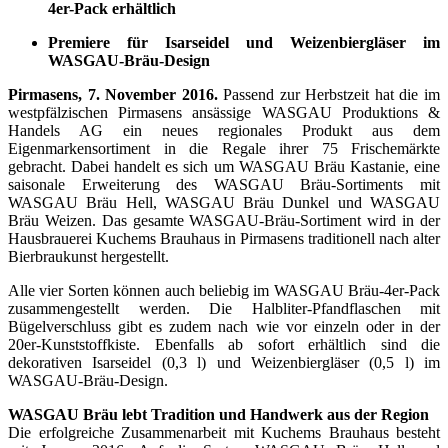
4er-Pack erhältlich
Premiere für Isarseidel und Weizenbiergläser im
WASGAU-Bräu-Design
Pirmasens, 7. November 2016.
Passend zur Herbstzeit hat die im
westpfälzi­schen Pirmasens ansässige WASGAU Produktions &
Handels AG ein neues regionales Produkt aus dem
Eigenmarkensortiment in die Regale ihrer 75 Frischemärkte
gebracht. Dabei handelt es sich um WASGAU Bräu Kastanie, eine
saisonale Erweiterung des WASGAU Bräu-Sortiments mit
WASGAU Bräu Hell, WASGAU Bräu Dunkel und WASGAU
Bräu Weizen. Das gesamte WASGAU-Bräu-Sortiment wird in der
Hausbrauerei Kuchems Brauhaus in Pirmasens traditionell nach alter
Bierbraukunst hergestellt.
Alle vier Sorten können auch beliebig im WASGAU Bräu-4er-Pack
zusammengestellt werden. Die Halbliter-Pfandflaschen mit
Bügelverschluss gibt es zudem nach wie vor einzeln oder in der
20er-Kunststoffkiste. Ebenfalls ab sofort erhältlich sind die
dekorativen Isarseidel (0,3 l) und Weizenbiergläser (0,5 l) im
WASGAU-Bräu-Design.
WASGAU Bräu lebt Tradition und Handwerk aus der Region
Die erfolgreiche Zusammenarbeit mit Kuchems Brauhaus besteht