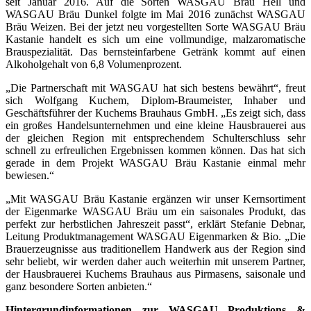
seit Januar 2016. Auf die Sorten WASGAU Bräu Hell und
WASGAU Bräu Dunkel folgte im Mai 2016 zunächst WASGAU
Bräu Weizen. Bei der jetzt neu vorgestellten Sorte WASGAU Bräu
Kastanie handelt es sich um eine vollmundige, malzaromatische
Brauspezialität. Das bernsteinfarbene Getränk kommt auf einen
Alkoholgehalt von 6,8 Volumenprozent.
„Die Partnerschaft mit WASGAU hat sich bestens bewährt“, freut
sich Wolfgang Kuchem, Diplom-Braumeister, Inhaber und
Geschäftsführer der Kuchems Brauhaus GmbH. „Es zeigt sich, dass
ein großes Handelsunternehmen und eine kleine Haus­brauerei aus
der gleichen Region mit entsprechendem Schulterschluss sehr
schnell zu erfreulichen Ergebnissen kommen können. Das hat sich
gerade in dem Projekt WASGAU Bräu Kastanie einmal mehr
bewiesen.“
„Mit WASGAU Bräu Kastanie ergänzen wir unser Kernsortiment
der Eigenmarke WASGAU Bräu um ein saisonales Produkt, das
perfekt zur herbstlichen Jahreszeit passt“, erklärt Stefanie Debnar,
Leitung Produktmanagement WASGAU Eigenmarken & Bio. „Die
Brauerzeugnisse aus traditionellem Handwerk aus der Region sind
sehr beliebt, wir werden daher auch weiterhin mit unserem Partner,
der Hausbrauerei Kuchems Brau­haus aus Pirmasens, saisonale und
ganz besondere Sorten anbieten.“
Hintergrundinformationen zur WASGAU Produktions &