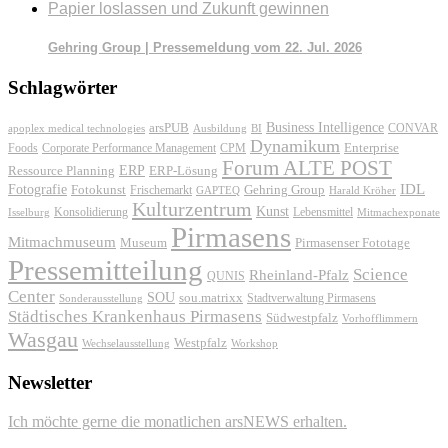
Papier loslassen und Zukunft gewinnen
Gehring Group | Pressemeldung vom 22. Jul. 2026
Schlagwörter
Business Intelligence
arsPUB
CONVAR
apoplex medical technologies
Ausbildung
BI
Dynamikum
Foods
Corporate Performance Management
Enterprise
CPM
Forum ALTE POST
ERP
ERP-Lösung
Ressource Planning
IDL
Fotografie
Fotokunst
Frischemarkt
Gehring Group
GAPTEQ
Harald Kröher
Kulturzentrum
Kunst
Konsolidierung
Lebensmittel
Isselburg
Mitmachexponate
Pirmasens
Mitmachmuseum
Museum
Pirmasenser Fototage
Pressemitteilung
Science
Rheinland-Pfalz
QUNIS
Center
SOU
sou.matrixx
Sonderausstellung
Stadtverwaltung Pirmasens
Städtisches Krankenhaus Pirmasens
Südwestpfalz
Vorhofflimmern
Wasgau
Westpfalz
Wechselausstellung
Workshop
Newsletter
Ich möchte gerne die monatlichen arsNEWS erhalten.