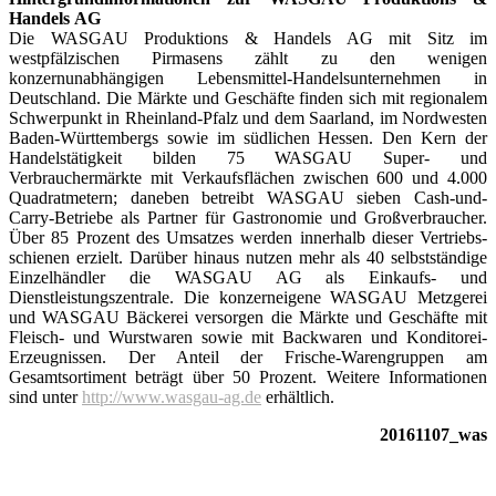
Handels
AG
Die WASGAU Produktions & Handels AG mit Sitz im
westpfälzischen Pirmasens zählt zu den wenigen
konzernunabhängigen Lebensmittel-Handelsunternehmen in
Deutschland. Die Märkte und Geschäfte finden sich mit regionalem
Schwerpunkt in Rheinland-Pfalz und dem Saarland, im Nordwesten
Baden-Württembergs sowie im südlichen Hessen. Den Kern der
Handelstätigkeit bilden 75 WASGAU Super- und
Verbrauchermärkte mit Verkaufsflächen zwischen 600 und 4.000
Quadratmetern; daneben betreibt WASGAU sieben Cash-und-
Carry-Betriebe als Partner für Gastro­nomie und Großverbraucher.
Über 85 Prozent des Umsatzes werden innerhalb dieser Vertriebs­
schienen erzielt. Darüber hinaus nutzen mehr als 40 selbstständige
Einzelhändler die WASGAU AG als Einkaufs- und
Dienstleistungszentrale. Die konzerneigene WASGAU Metzgerei
und WASGAU Bäckerei versorgen die Märkte und Geschäfte mit
Fleisch- und Wurstwaren sowie mit Backwaren und Konditorei-
Erzeugnissen. Der Anteil der Frische-Warengruppen am
Gesamtsortiment beträgt über 50 Prozent. Weitere Informationen
sind unter
http://www.wasgau-ag.de
erhältlich.
20161107_was