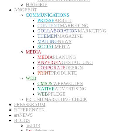
HISTORIE
ANGEBOT
COMMUNICATIONS
PRESSE
ARBEIT
CONTENT
MARKETING
COLLABORATION
MARKETING
THEMEN
MAGAZINE
MAILING
NEWS
SOCIAL
MEDIA
MEDIA
MEDIA
PLANUNG
ANZEIGEN
GESTALTUNG
CORPORATE
DESIGN
PRINT
PRODUKTE
WEB
CMS &
WEBWELTEN
NATIVE
ADVERTISING
WEB
PFLEGE
PR- UND MARKETING-CHECK
PRESSERAUM
REFERENZEN
arsNEWS
BLOGS
arsPUB
R
w
edebrunnen