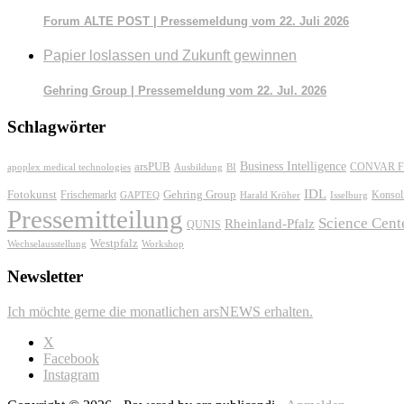
Forum ALTE POST | Pressemeldung vom 22. Juli 2026
Papier loslassen und Zukunft gewinnen
Gehring Group | Pressemeldung vom 22. Jul. 2026
Schlagwörter
Business Intelligence
arsPUB
CONVAR F
apoplex medical technologies
Ausbildung
BI
IDL
Fotokunst
Frischemarkt
Gehring Group
Konsol
GAPTEQ
Harald Kröher
Isselburg
Pressemitteilung
Science Cent
Rheinland-Pfalz
QUNIS
Westpfalz
Wechselausstellung
Workshop
Newsletter
Ich möchte gerne die monatlichen arsNEWS erhalten.
X
Facebook
Instagram