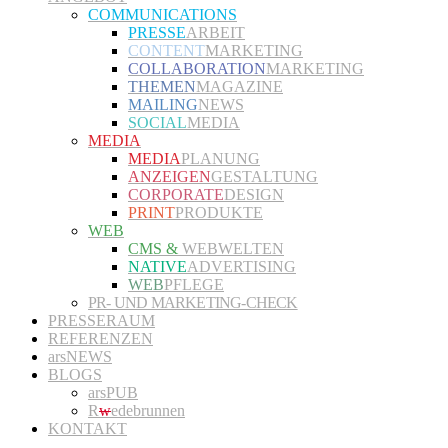
COMMUNICATIONS
PRESSE
ARBEIT
CONTENT
MARKETING
COLLABORATION
MARKETING
THEMEN
MAGAZINE
MAILING
NEWS
SOCIAL
MEDIA
MEDIA
MEDIA
PLANUNG
ANZEIGEN
GESTALTUNG
CORPORATE
DESIGN
PRINT
PRODUKTE
WEB
CMS &
WEBWELTEN
NATIVE
ADVERTISING
WEB
PFLEGE
PR- UND MARKETING-CHECK
PRESSERAUM
REFERENZEN
arsNEWS
BLOGS
arsPUB
R
w
edebrunnen
KONTAKT