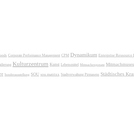
Dynamikum
oods
Corporate Performance Management
Enterprise Ressource
CPM
Kulturzentrum
Mitmachmuse
Kunst
idierung
Lebensmittel
Mitmachexponate
er
Städtisches Kr
SOU
sou.matrixx
Sonderausstellung
Stadtverwaltung Pirmasens