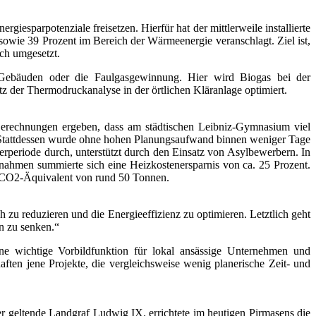
iesparpotenziale freisetzen. Hierfür hat der mittlerweile installierte
n sowie 39 Prozent im Bereich der Wärmeenergie veranschlagt. Ziel ist,
ich umgesetzt.
hen Gebäuden oder die Faulgasgewinnung. Hier wird Biogas bei der
der Thermodruckanalyse in der örtlichen Kläranlage optimiert.
 Berechnungen ergeben, dass am städtischen Leibniz-Gymnasium viel
. Stattdessen wurde ohne hohen Planungsaufwand binnen weniger Tage
erperiode durch, unterstützt durch den Einsatz von Asylbewerbern. In
ahmen summierte sich eine Heizkostenersparnis von ca. 25 Prozent.
in CO2-Äquivalent von rund 50 Tonnen.
 zu reduzieren und die Energieeffizienz zu optimieren. Letztlich geht
n zu senken.“
ine wichtige Vorbildfunktion für lokal ansässige Unternehmen und
aften jene Projekte, die vergleichs­weise wenig planerische Zeit- und
r geltende Landgraf Ludwig IX. errichtete im heutigen Pirmasens die