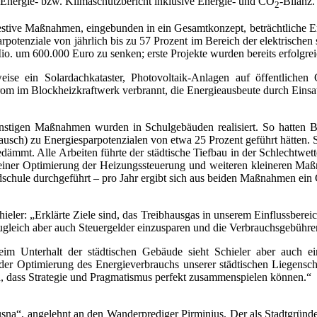
 Energie- bzw. Klimaschutzbericht inklusive Energie- und CO
-Bilanz.
2
stive Maßnahmen, eingebunden in ein Gesamtkonzept, beträchtliche Energ
sparpotenziale von jährlich bis zu 57 Prozent im Bereich der elektrische
io. um 600.000 Euro zu senken; erste Projekte wurden bereits erfolgre
lsweise ein Solardachkataster, Photovoltaik-Anlagen auf öffentlic
m Blockheizkraftwerk verbrannt, die Energieausbeute durch Einsatz 
günstigen Maßnahmen wurden in Schulgebäuden realisiert. So hatten
usch) zu Energiespar­potenzialen von etwa 25 Prozent geführt hätten
mmt. Alle Arbeiten führte der städtische Tiefbau in der Schlechtwett
einer Optimierung der Heizungssteuerung und weiteren kleineren Maßn
aldschule durchgeführt ‒ pro Jahr ergibt sich aus beiden Maßnahmen e
ler: „Erklärte Ziele sind, das Treibhausgas in unserem Einflussbereich
zugleich aber auch Steuergelder einzusparen und die Verbrauchsgebühre
beim Unterhalt der städtischen Gebäude sieht Schieler aber auch e
i der Optimierung des Energie­verbrauchs unserer städtischen Liegensch
h, dass Strategie und Pragmatismus perfekt zusammenspielen können.“
na“, angelehnt an den Wanderprediger Pirminius. Der als Stadtgründe