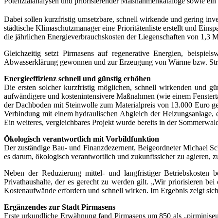
Potenzialanalysen und priorisierender Maßnahmenkataloge sowie ein
Dabei sollen kurzfristig umsetzbare, schnell wirkende und gering inve
städti­sche Klimaschutzmanager eine Prioritätenliste erstellt und Ein
die jährlichen Energie­verbrauchskosten der Liegenschaften von 1,3 M
Gleichzeitig setzt Pirmasens auf regenerative Energien, beispie
Abwasserklärung gewonnen und zur Erzeugung von Wärme bzw. Strom i
Energieeffizienz schnell und günstig erhöhen
Die ersten solcher kurzfristig möglichen, schnell wirkenden und 
aufwändigere und kostenintensivere Maßnahmen (wie einem Fensterta
der Dachboden mit Steinwolle zum Materialpreis von 13.000 Euro gedä
Verbindung mit einem hydraulischen Abgleich der Heizungsanlage, 
Ein weiteres, vergleichbares Projekt wurde bereits in der Sommer­w
Ökologisch verantwortlich mit Vorbildfunktion
Der zuständige Bau- und Finanzdezernent, Beigeordneter Michael Schie
es darum, ökologisch verantwortlich und zukunftssicher zu agieren, 
Neben der Reduzierung mittel- und langfristiger Betriebskosten 
Privathaushalte, der es gerecht zu werden gilt. „Wir priorisieren be
Kostenaufwände erfordern und schnell wirken. Im Ergebnis zeigt sic
Ergänzendes zur Stadt Pirmasens
Erste urkundliche Erwähnung fand Pirmasens um 850 als „pirminiseus