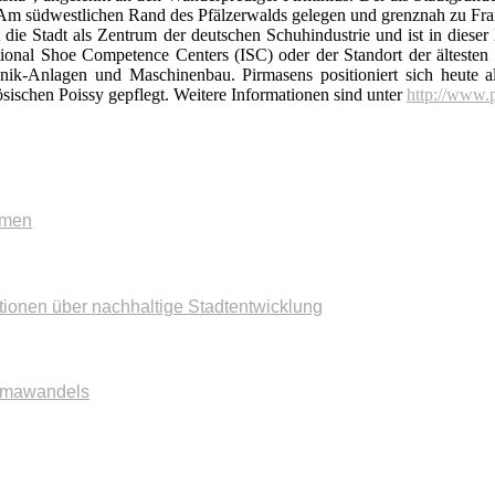
. Am südwestlichen Rand des Pfälzerwalds gelegen und grenznah zu Fra
t die Stadt als Zentrum der deutschen Schuhindustrie und ist in die
tional Shoe Competence Centers (ISC) oder der Standort der ältesten
hnik-Anlagen und Maschinenbau. Pirmasens positioniert sich heute a
sischen Poissy gepflegt. Weitere Informationen sind unter
http://www.
mmen
tionen über nachhaltige Stadtentwicklung
imawandels