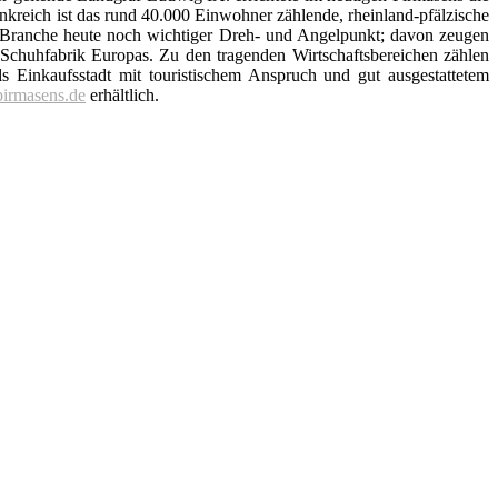
nkreich ist das rund 40.000 Einwohner zählende, rheinland-pfälzische
ser Branche heute noch wichtiger Dreh- und Angelpunkt; davon zeugen
 Schuhfabrik Europas. Zu den tragenden Wirtschaftsbereichen zählen
ls Einkaufsstadt mit touristischem Anspruch und gut ausgestattetem
pirmasens.de
erhältlich.