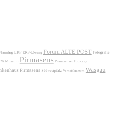
Forum ALTE POST
ERP
ERP-Lösung
Fotografie
 Planning
Pirmasens
um
Museum
Pirmasenser Fototage
Wasgau
ankenhaus Pirmasens
Südwestpfalz
Vorhofflimmern