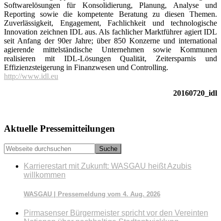
Softwarelösungen für Konsolidierung, Planung, Analyse und
Reporting sowie die kompetente Beratung zu diesen Themen.
Zuverlässigkeit, Engagement, Fachlichkeit und technologische
Innovation zeichnen IDL aus. Als fachlicher Marktführer agiert IDL
seit Anfang der 90er Jahre; über 850 Konzerne und international
agierende mittelständische Unternehmen sowie Kommunen
realisieren mit IDL-Lösungen Qualität, Zeitersparnis und
Effizienzsteigerung in Finanzwesen und Controlling.
http://www.idl.eu
20160720_idl
Seitenspalte
Aktuelle Pressemitteilungen
Webseite
durchsuchen
Karrierestart mit Zukunft: WASGAU heißt Azubis
willkommen
WASGAU | Pressemeldung vom 4. Aug. 2026
Pirmasenser Bürgermeister spricht vor den Vereinten