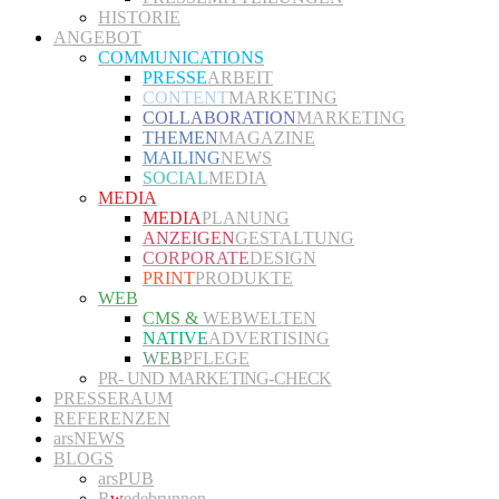
HISTORIE
ANGEBOT
COMMUNICATIONS
PRESSE
ARBEIT
CONTENT
MARKETING
COLLABORATION
MARKETING
THEMEN
MAGAZINE
MAILING
NEWS
SOCIAL
MEDIA
MEDIA
MEDIA
PLANUNG
ANZEIGEN
GESTALTUNG
CORPORATE
DESIGN
PRINT
PRODUKTE
WEB
CMS &
WEBWELTEN
NATIVE
ADVERTISING
WEB
PFLEGE
PR- UND MARKETING-CHECK
PRESSERAUM
REFERENZEN
arsNEWS
BLOGS
arsPUB
R
w
edebrunnen