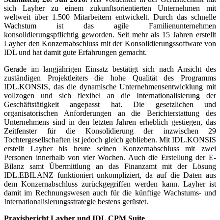
sich Layher zu einem zukunftsorientierten Unternehmen mit
weltweit über 1.500 Mitarbeitern entwickelt. Durch das schnelle
Wachstum ist das agile Familienunternehmen
konsolidierungspflichtig geworden. Seit mehr als 15 Jahren erstellt
Layher den Konzernabschluss mit der Konsolidierungssoftware von
IDL und hat damit gute Erfahrungen gemacht.
Gerade im langjährigen Einsatz bestätigt sich nach Ansicht des
zuständigen Projektleiters die hohe Qualität des Programms
IDL.KONSIS, das die dynamische Unternehmensentwicklung mit
vollzogen und sich flexibel an die Internationalisierung der
Geschäftstätigkeit angepasst hat. Die gesetzlichen und
organisatorischen Anforderungen an die Berichterstattung des
Unternehmens sind in den letzten Jahren erheblich gestiegen, das
Zeitfenster für die Konsolidierung der inzwischen 29
Tochtergesellschaften ist jedoch gleich geblieben. Mit IDL.KONSIS
erstellt Layher bis heute seinen Konzernabschluss mit zwei
Personen innerhalb von vier Wochen. Auch die Erstellung der E-
Bilanz samt Übermittlung an das Finanzamt mit der Lösung
IDL.EBILANZ funktioniert unkompliziert, da auf die Daten aus
dem Konzernabschluss zurückgegriffen werden kann. Layher ist
damit im Rechnungswesen auch für die künftige Wachstums- und
Internationalisierungsstrategie bestens gerüstet.
Praxisbericht Layher und IDL CPM Suite