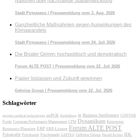
Nationen über nachhaltige Stadtentwicklung
Stadt Pirmasens | Pressemeldung vom 3. Aug. 2026
Ganzheitliche Maßnahmen gegen Auswirkungen des
Klimawandels
Stadt Pirmasens | Pressemeldung vom 24. Juli 2026
Die Brüder Grimm: hochpolitisch und demokratisch
Forum ALTE POST | Pressemeldung vom 22. Juli 2026
Papier loslassen und Zukunft gewinnen
Gehring Group | Pressemeldung vom 22. Jul. 2026
Schlagwörter
Business Intelligence
arsPUB
CONVAR
apoplex medical technologies
Ausbildung
BI
Dynamikum
Foods
Corporate Performance Management
Enterprise
CPM
Forum ALTE POST
ERP
ERP-Lösung
Ressource Planning
IDL
Fotografie
Fotokunst
Frischemarkt
Gehring Group
GAPTEQ
Harald Kröher