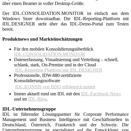
über einen Beamer in voller Desktop-Größe.
Der IDL.CONSOLIDATION.MONITOR ist einfach aus dem
Windows Store downloadbar. Die IDL-Reporting-Plattform mit
IDL.DESIGNER steht über das IDL-Demo-Portal zum Testen
bereit.
Produktnews und Markteinschätzungen
Für den mobilen Konsolidierungsüberblick
IDL.CONSOLIDATION.MONITOR
Datenerfassung, Visualisierung und Verteilung – schnell,
schlank, stark, On-Premise und in der Cloud
IDL-Reporting-Plattform mit IDL.DESIGNER
Professionelle, IDW-880-zertifizierte
Konsolidierungssoftware

IDL.KONSIS von BDO erfolgreich testiert
Immer aktuell rund um IDL mit den
IDL-Facebook-News
und im
IDL-Blog
.
IDL-Unternehmensgruppe
IDL ist führender Lösungspartner für Corporate Performance
Management und Business Intelligence mit Geschäftsstellen in
Deutschland, Österreich, Frankreich und der Schweiz. Die
Unternehmensgruppe ist spezialisiert auf die Entwicklung von