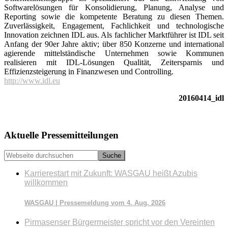
Softwarelösungen für Konsolidierung, Planung, Analyse und
Reporting sowie die kompetente Beratung zu diesen Themen.
Zuverlässigkeit, Engagement, Fachlichkeit und technologische
Innovation zeichnen IDL aus. Als fachlicher Marktführer ist IDL seit
Anfang der 90er Jahre aktiv; über 850 Konzerne und international
agierende mittelständische Unternehmen sowie Kommunen
realisieren mit IDL-Lösungen Qualität, Zeitersparnis und
Effizienzsteigerung in Finanzwesen und Controlling.
http://www.idl.eu
20160414_idl
Seitenspalte
Aktuelle Pressemitteilungen
Webseite
durchsuchen
Karrierestart mit Zukunft: WASGAU heißt Azubis
willkommen
WASGAU | Pressemeldung vom 4. Aug. 2026
Pirmasenser Bürgermeister spricht vor den Vereinten