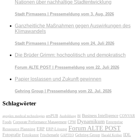
Nationen über nachhaltige Stadtentwicklung
Stadt Pirmasens | Pressemeldung vom 3. Aug. 2026
Ganzheitliche Maßnahmen gegen Auswirkungen des
Klimawandels
Stadt Pirmasens | Pressemeldung vom 24. Juli 2026
Die Brüder Grimm: hochpolitisch und demokratisch
Forum ALTE POST | Pressemeldung vom 22. Juli 2026
Papier loslassen und Zukunft gewinnen
Gehring Group | Pressemeldung vom 22. Jul. 2026
Schlagwörter
Business Intelligence
arsPUB
CONVAR
apoplex medical technologies
Ausbildung
BI
Dynamikum
Foods
Corporate Performance Management
Enterprise
CPM
Forum ALTE POST
ERP
ERP-Lösung
Ressource Planning
IDL
Fotografie
Fotokunst
Frischemarkt
Gehring Group
GAPTEQ
Harald Kröher