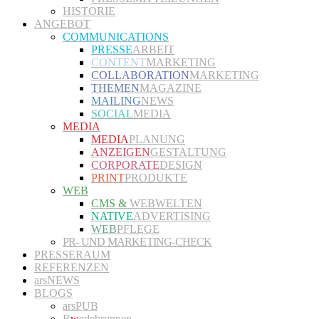
HISTORIE
ANGEBOT
COMMUNICATIONS
PRESSE
ARBEIT
CONTENT
MARKETING
COLLABORATION
MARKETING
THEMEN
MAGAZINE
MAILING
NEWS
SOCIAL
MEDIA
MEDIA
MEDIA
PLANUNG
ANZEIGEN
GESTALTUNG
CORPORATE
DESIGN
PRINT
PRODUKTE
WEB
CMS &
WEBWELTEN
NATIVE
ADVERTISING
WEB
PFLEGE
PR- UND MARKETING-CHECK
PRESSERAUM
REFERENZEN
arsNEWS
BLOGS
arsPUB
R
w
edebrunnen