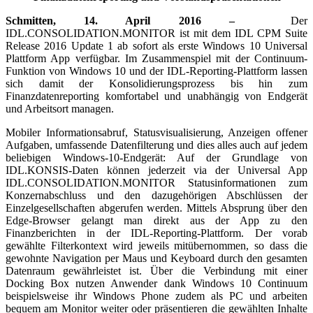
Schmitten, 14. April 2016 –
Der
IDL.CONSOLIDATION.MONITOR ist mit dem IDL CPM Suite
Release 2016 Update 1 ab sofort als erste Windows 10 Universal
Plattform App verfügbar. Im Zusammenspiel mit der Continuum-
Funktion von Windows 10 und der IDL-Reporting-Plattform lassen
sich damit der Konsolidierungsprozess bis hin zum
Finanzdatenreporting komfortabel und unabhängig von Endgerät
und Arbeitsort managen.
Mobiler Informationsabruf, Statusvisualisierung, Anzeigen offener
Aufgaben, umfassende Datenfilterung und dies alles auch auf jedem
beliebigen Windows-10-Endgerät: Auf der Grundlage von
IDL.KONSIS-Daten können jederzeit via der Universal App
IDL.CONSOLIDATION.MONITOR Statusinformationen zum
Konzernabschluss und den dazugehörigen Abschlüssen der
Einzelgesellschaften abgerufen werden. Mittels Absprung über den
Edge-Browser gelangt man direkt aus der App zu den
Finanzberichten in der IDL-Reporting-Plattform. Der vorab
gewählte Filterkontext wird jeweils mitübernommen, so dass die
gewohnte Navigation per Maus und Keyboard durch den gesamten
Datenraum gewährleistet ist. Über die Verbindung mit einer
Docking Box nutzen Anwender dank Windows 10 Continuum
beispielsweise ihr Windows Phone zudem als PC und arbeiten
bequem am Monitor weiter oder präsentieren die gewählten Inhalte