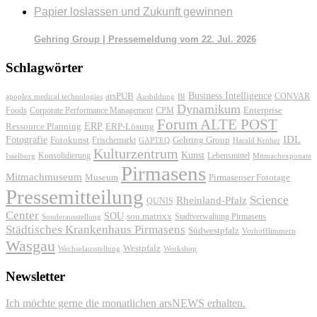
Papier loslassen und Zukunft gewinnen
Gehring Group | Pressemeldung vom 22. Jul. 2026
Schlagwörter
Business Intelligence
arsPUB
CONVAR
apoplex medical technologies
Ausbildung
BI
Dynamikum
Foods
Corporate Performance Management
Enterprise
CPM
Forum ALTE POST
ERP
ERP-Lösung
Ressource Planning
IDL
Fotografie
Fotokunst
Frischemarkt
Gehring Group
GAPTEQ
Harald Kröher
Kulturzentrum
Kunst
Konsolidierung
Lebensmittel
Isselburg
Mitmachexponate
Pirmasens
Mitmachmuseum
Museum
Pirmasenser Fototage
Pressemitteilung
Science
Rheinland-Pfalz
QUNIS
Center
SOU
sou.matrixx
Sonderausstellung
Stadtverwaltung Pirmasens
Städtisches Krankenhaus Pirmasens
Südwestpfalz
Vorhofflimmern
Wasgau
Westpfalz
Wechselausstellung
Workshop
Newsletter
Ich möchte gerne die monatlichen arsNEWS erhalten.