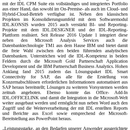
mit der IDL CPM Suite ein vollständiges und integriertes Portfolio
aus einer Hand, das sowohl im On-Premise- als auch im Cloud- und
Hybrid-Cloud-Betrieb verfügbar ist. Neben den klassischen
Projekten im Konsolidierungsumfeld mit dem Softwaremodul
IDL.KONSIS wurden 2015 auch verstärkt BI- und Reporting-
Projekte mit dem IDL.DESIGNER und der IDL-Reporting-
Plattform realisiert. Seit Release 2016 Update 1 integriert diese
neben den Microsoft Analysis Services auch die
Datenbanktechnologie TM1 aus dem Hause IBM und bietet damit
die freie Wahl zwischen den beiden führenden analytischen
Datenbanken. Unterstrichen wird die IDL-Kompetenz in beiden
Feldern durch die Microsoft Gold Partnerschaft Application
Development und die IBM Partnerschaft Business Analytics. Hohen
Anklang fand 2015 zudem das Lösungspaket IDL Smart
Connectivity for SAP, das alle für die Erstellung von
Konzernabschlüssen erforderlichen Informationen automatisiert aus
SAP heraus bereitstellt; Lösungen zu weiteren Vorsystemen werden
zeitnah angeboten. Ebenso konnte das Office- Add-In
IDL.OFFICELINK und damit die Integration in die Microsoft-Welt
weiter ausgebaut werden und ermöglicht nun neben Word auch den
Zugriff und die Weiterverarbeitung der mit IDL erstellten Reports
und Berichte aus Excel sowie entsprechend der Microsoft-
Bereitstellung aus PowerPoint heraus.
„Leistungsstarke, an den Bedarfen unserer Anwender ausgerichtete