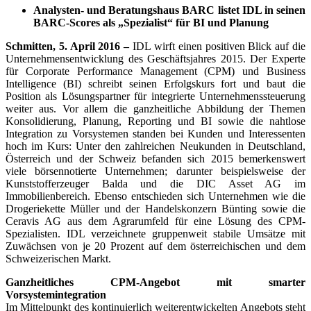
Analysten-
und Beratungshaus
BARC listet IDL in seinen
BARC-Scores als „Spezialist“ für BI und Planung
Schmitten, 5. April 2016 –
IDL wirft einen positiven Blick auf die
Unternehmens­entwicklung des Geschäftsjahres 2015. Der Experte
für Corporate Performance Management (CPM) und Business
Intelligence (BI) schreibt seinen Erfolgskurs fort und baut die
Position als Lösungspartner für integrierte Unternehmenssteuerung
weiter aus. Vor allem die ganzheitliche Abbildung der Themen
Konsolidierung, Planung, Reporting und BI sowie die nahtlose
Integration zu Vorsystemen standen bei Kunden und Interessenten
hoch im Kurs: Unter den zahlreichen Neukunden in Deutschland,
Österreich und der Schweiz befanden sich 2015 bemerkenswert
viele börsennotierte Unternehmen; darunter beispielsweise der
Kunststofferzeuger Balda und die DIC Asset AG im
Immobilienbereich. Ebenso entschieden sich Unternehmen wie die
Drogeriekette Müller und der Handelskonzern Bünting sowie die
Ceravis AG aus dem Agrarumfeld für eine Lösung des CPM-
Spezialisten. IDL verzeichnete gruppenweit stabile Umsätze mit
Zuwächsen von je 20 Prozent auf dem österreichischen und dem
Schweizerischen Markt.
Ganzheitliches CPM-Angebot mit smarter
Vorsystemintegration
Im Mittelpunkt des kontinuierlich weiterentwickelten Angebots steht