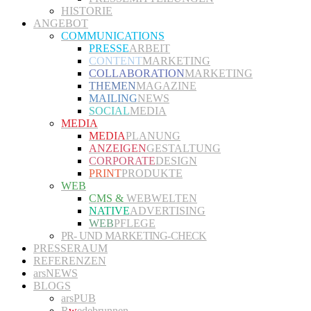
HISTORIE
ANGEBOT
COMMUNICATIONS
PRESSE
ARBEIT
CONTENT
MARKETING
COLLABORATION
MARKETING
THEMEN
MAGAZINE
MAILING
NEWS
SOCIAL
MEDIA
MEDIA
MEDIA
PLANUNG
ANZEIGEN
GESTALTUNG
CORPORATE
DESIGN
PRINT
PRODUKTE
WEB
CMS &
WEBWELTEN
NATIVE
ADVERTISING
WEB
PFLEGE
PR- UND MARKETING-CHECK
PRESSERAUM
REFERENZEN
arsNEWS
BLOGS
arsPUB
R
w
edebrunnen