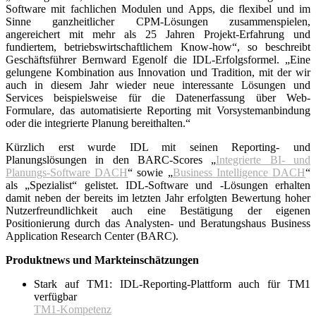
Software mit fachlichen Modulen und Apps, die flexibel und im
Sinne ganzheitlicher CPM-Lösungen zusammenspielen,
angereichert mit mehr als 25 Jahren Projekt-Erfahrung und
fundiertem, betriebswirtschaftlichem Know-how“, so beschreibt
Geschäftsführer Bernward Egenolf die IDL-Erfolgs­formel. „Eine
gelungene Kombination aus Innovation und Tradition, mit der wir
auch in diesem Jahr wieder neue interessante Lösungen und
Services beispielsweise für die Datenerfassung über Web-
Formulare, das automatisierte Reporting mit Vorsystemanbindung
oder die integrierte Planung bereithalten.“
Kürzlich erst wurde IDL mit seinen Reporting- und
Planungslösungen in den BARC-Scores „
Integrierte BI- und
Planungs-Software DACH
“ sowie „
Business Intelligence DACH
“
als „Spezialist“ gelistet. IDL-Software und -Lösungen erhalten
damit neben der bereits im letzten Jahr erfolgten Bewertung hoher
Nutzerfreundlichkeit auch eine Bestätigung der eigenen
Positionierung durch das Analysten- und Beratungshaus Business
Application Research Center (BARC).
Produktnews und Markteinschätzungen
Stark auf TM1: IDL-Reporting-Plattform auch für TM1
verfügbar
TM1-Kompetenz