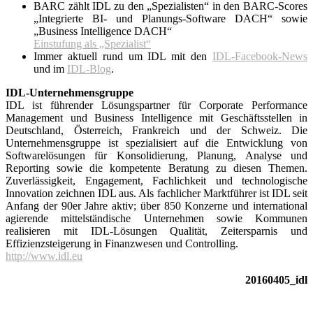
BARC zählt IDL zu den „Spezialisten“ in den BARC-Scores
„Integrierte BI- und Planungs-Software DACH“ sowie
„Business Intelligence DACH“
Einstufung als „Spezialist“
Immer aktuell rund um IDL mit den
IDL-Facebook-News
und im
IDL-Blog
.
IDL-Unternehmensgruppe
IDL ist führender Lösungspartner für Corporate Performance
Management und Business Intelligence mit Geschäftsstellen in
Deutschland, Österreich, Frankreich und der Schweiz. Die
Unternehmensgruppe ist spezialisiert auf die Entwicklung von
Softwarelösungen für Konsolidierung, Planung, Analyse und
Reporting sowie die kompetente Beratung zu diesen Themen.
Zuverlässigkeit, Engagement, Fachlichkeit und technologische
Innovation zeichnen IDL aus. Als fachlicher Marktführer ist IDL seit
Anfang der 90er Jahre aktiv; über 850 Konzerne und international
agierende mittelständische Unternehmen sowie Kommunen
realisieren mit IDL-Lösungen Qualität, Zeitersparnis und
Effizienzsteigerung in Finanzwesen und Controlling.
http://www.idl.eu
20160405_idl