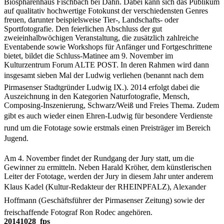
Biosphärenhaus Fischbach bei Dahn. Dabei kann sich das Publikum
auf qualitativ hochwertige Fotokunst der verschiedensten Genres
freuen, darunter beispielsweise Tier-, Landschafts- oder
Sportfotografie. Den feierlichen Abschluss der gut
zweieinhalbwöchigen Veranstaltung, die zusätzlich zahlreiche
Eventabende sowie Workshops für Anfänger und Fortgeschrittene
bietet, bildet die Schluss-Matinee am 9. November im
Kulturzentrum Forum ALTE POST. In deren Rahmen wird dann
insgesamt sieben Mal der Ludwig verliehen (benannt nach dem
Pirmasenser Stadtgründer Ludwig IX.). 2014 erfolgt dabei die
Auszeichnung in den Kategorien Naturfotografie, Mensch,
Composing-Inszenierung, Schwarz/Weiß und Freies Thema. Zudem
gibt es auch wieder einen Ehren-Ludwig für besondere Verdienste
rund um die Fototage sowie erstmals einen Preisträger im Bereich
Jugend.
Am 4. November findet der Rundgang der Jury statt, um die
Gewinner zu ermitteln. Neben Harald Kröher, dem künstlerischen
Leiter der Fototage, werden der Jury in diesem Jahr unter anderem
Klaus Kadel (Kultur-Redakteur der RHEINPFALZ), Alexander
Hoffmann (Geschäftsführer der Pirmasenser Zeitung) sowie der
freischaffende Fotograf Ron Rodec angehören.
20141028_fps