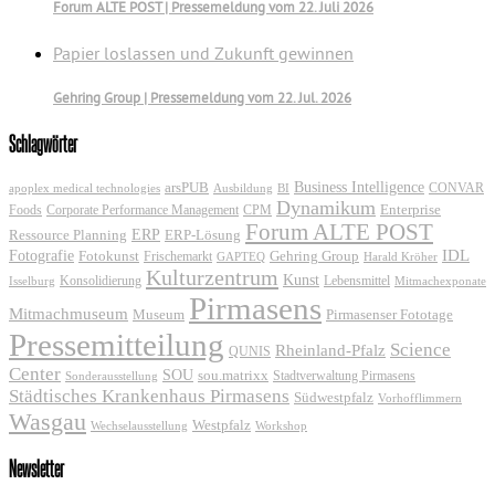
Forum ALTE POST | Pressemeldung vom 22. Juli 2026
Papier loslassen und Zukunft gewinnen
Gehring Group | Pressemeldung vom 22. Jul. 2026
Schlagwörter
Business Intelligence
arsPUB
CONVAR
apoplex medical technologies
Ausbildung
BI
Dynamikum
Foods
Corporate Performance Management
Enterprise
CPM
Forum ALTE POST
ERP
ERP-Lösung
Ressource Planning
IDL
Fotografie
Fotokunst
Frischemarkt
Gehring Group
GAPTEQ
Harald Kröher
Kulturzentrum
Kunst
Konsolidierung
Lebensmittel
Isselburg
Mitmachexponate
Pirmasens
Mitmachmuseum
Museum
Pirmasenser Fototage
Pressemitteilung
Science
Rheinland-Pfalz
QUNIS
Center
SOU
sou.matrixx
Sonderausstellung
Stadtverwaltung Pirmasens
Städtisches Krankenhaus Pirmasens
Südwestpfalz
Vorhofflimmern
Wasgau
Westpfalz
Wechselausstellung
Workshop
Newsletter