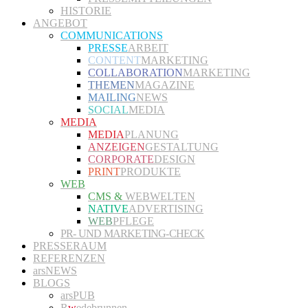
HISTORIE
ANGEBOT
COMMUNICATIONS
PRESSE
ARBEIT
CONTENT
MARKETING
COLLABORATION
MARKETING
THEMEN
MAGAZINE
MAILING
NEWS
SOCIAL
MEDIA
MEDIA
MEDIA
PLANUNG
ANZEIGEN
GESTALTUNG
CORPORATE
DESIGN
PRINT
PRODUKTE
WEB
CMS &
WEBWELTEN
NATIVE
ADVERTISING
WEB
PFLEGE
PR- UND MARKETING-CHECK
PRESSERAUM
REFERENZEN
arsNEWS
BLOGS
arsPUB
R
w
edebrunnen