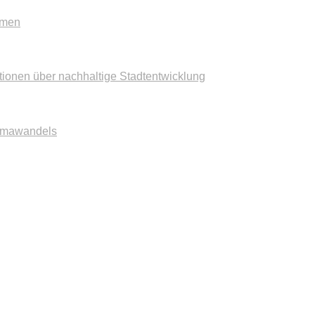
mmen
tionen über nachhaltige Stadtentwicklung
imawandels