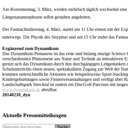
Am Rosenmontag, 3. März, werden mehrfach täglich wechselnd eine Ei
Längenanamorphosen selbst gestalten angeboten.
Der Fastnachtsdienstag, 4. März, startet um 11 Uhr erneut mit der E
unterwegs  Die Physik des Sisyphus und um 15 Uhr endet das Fastnac
Ergänzend zum Dynamikum
Das Dynamikum Pirmasens ist das erste und bislang einzige Science C
verschiedensten Phänomene aus Natur und Technik an interaktiven Expe
grenzt sich das Dynamikum durch den durchgängigen Leitgedanken der
Schulunterrichts einen neuen, spektakulären Zugang zur Welt der Nat
kommen unterschiedliche Aktionen wie beispielsweise Sport-Stackin
Kindergeburtstagen sowie Firmenveranstaltungen und verfügt über R
Landschaftspark Strecktal ist zudem ein DiscGolf-Parcours mit insge
www.dynamikum.de
abrufbar.
20140210_dyn
Seitenspalte
Aktuelle Pressemitteilungen
Webseite