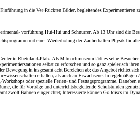
nführung in die Ver-Rückten Bilder, begleitendes Experimentieren 
xperimental- vorführung Hui-Hui und Schnurrer. Ab 13 Uhr sind die 
htsprogramm mit einer Wiederholung der Zauberhaften Physik für alle
enter in Rheinland-Pfalz. Als Mitmachmuseum lädt es seine Besucher a
rimentierstationen selbst zu erforschen und so ganz spielerisch ihren
 Bewegung in insgesamt acht Bereichen ab; das Angebot richtet sich 
ur¬wissenschaften erhalten, als auch an Erwachsene. In regelmäßigen 
g-Workshops oder spezielle Ferien- und Festtagsprogramme. Daneben 
äume, die für Vorträge und unterrichtsbegleitende Schulstunden genu
samt zwölf Bahnen eingerichtet; Interessierte können Golfdiscs im Dyn