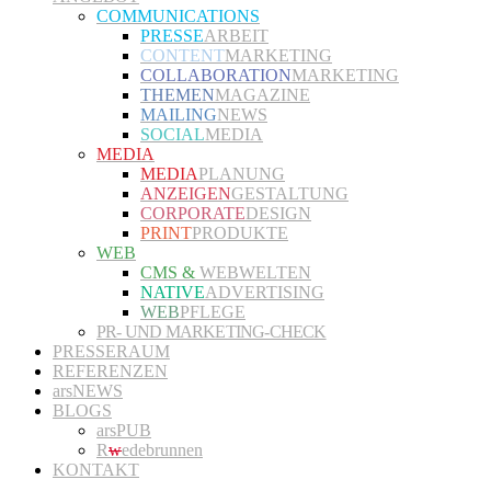
COMMUNICATIONS
PRESSE
ARBEIT
CONTENT
MARKETING
COLLABORATION
MARKETING
THEMEN
MAGAZINE
MAILING
NEWS
SOCIAL
MEDIA
MEDIA
MEDIA
PLANUNG
ANZEIGEN
GESTALTUNG
CORPORATE
DESIGN
PRINT
PRODUKTE
WEB
CMS &
WEBWELTEN
NATIVE
ADVERTISING
WEB
PFLEGE
PR- UND MARKETING-CHECK
PRESSERAUM
REFERENZEN
arsNEWS
BLOGS
arsPUB
R
w
edebrunnen
KONTAKT