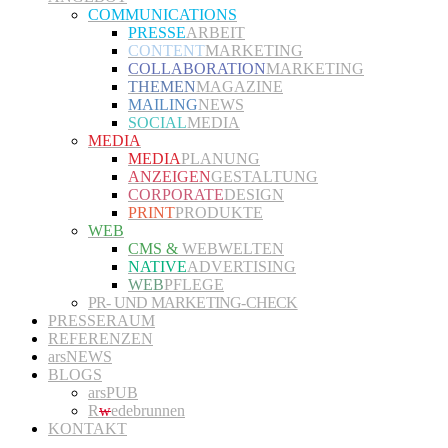
COMMUNICATIONS
PRESSE
ARBEIT
CONTENT
MARKETING
COLLABORATION
MARKETING
THEMEN
MAGAZINE
MAILING
NEWS
SOCIAL
MEDIA
MEDIA
MEDIA
PLANUNG
ANZEIGEN
GESTALTUNG
CORPORATE
DESIGN
PRINT
PRODUKTE
WEB
CMS &
WEBWELTEN
NATIVE
ADVERTISING
WEB
PFLEGE
PR- UND MARKETING-CHECK
PRESSERAUM
REFERENZEN
arsNEWS
BLOGS
arsPUB
R
w
edebrunnen
KONTAKT