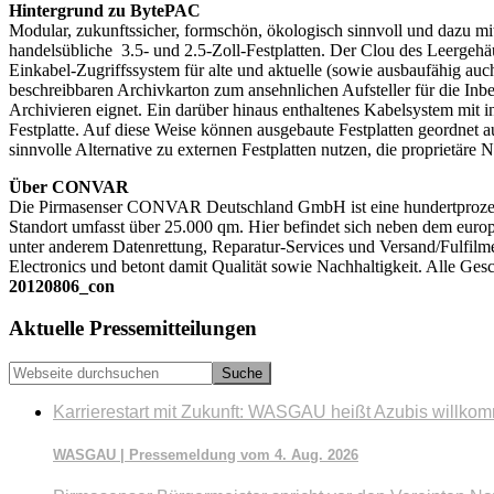
Hintergrund zu BytePAC
Modular, zukunftssicher, formschön, ökologisch sinnvoll und dazu mi
handelsübliche 3.5- und 2.5-Zoll-Festplatten. Der Clou des Leergehä
Einkabel-Zugriffssystem für alte und aktuelle (sowie ausbaufähig auc
beschreibbaren Archivkarton zum ansehnlichen Aufsteller für die Inb
Archivieren eignet. Ein darüber hinaus enthaltenes Kabelsystem mit 
Festplatte. Auf diese Weise können ausgebaute Festplatten geordnet au
sinnvolle Alternative zu externen Festplatten nutzen, die proprietäre
Über CONVAR
Die Pirmasenser CONVAR Deutschland GmbH ist eine hundertprozen
Standort umfasst über 25.000 qm. Hier befindet sich neben dem europ
unter anderem Datenrettung, Reparatur-Services und Versand/Fulfi
Electronics und betont damit Qualität sowie Nachhaltigkeit. Alle Gesc
20120806_con
Seitenspalte
Aktuelle Pressemitteilungen
Webseite
durchsuchen
Karrierestart mit Zukunft: WASGAU heißt Azubis willko
WASGAU | Pressemeldung vom 4. Aug. 2026