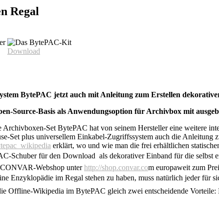
en Regal
Download
tem BytePAC jetzt auch mit Anleitung zum Erstellen dekorativer
en-Source-Basis als Anwendungsoption für Archivbox mit ausgebau
e Archivboxen-Set BytePAC hat von seinem Hersteller eine weitere in
Set plus universellem Einkabel-Zugriffssystem auch die Anleitung zur 
ytepac_wikipedia
erklärt, wo und wie man die frei erhältlichen statisch
PAC-Schuber für den Download  als dekorativer Einband für die selbst 
 den CONVAR-Webshop unter
http://shop.convar.co
m europaweit zum Preis
 eine Enzyklopädie im Regal stehen zu haben, muss natürlich jeder für 
ie Offline-Wikipedia im BytePAC gleich zwei entscheidende Vorteile: 