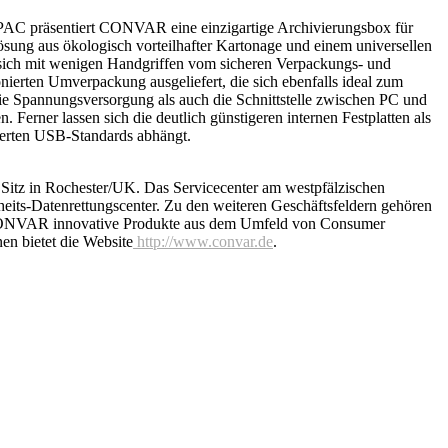
ytePAC präsentiert CONVAR eine einzigartige Archivierungsbox für
ösung aus ökologisch vorteilhafter Kartonage und einem universellen
ie sich mit wenigen Handgriffen vom sicheren Verpackungs- und
nierten Umverpackung ausgeliefert, die sich ebenfalls ideal zum
die Spannungsversorgung als auch die Schnittstelle zwischen PC und
 Ferner lassen sich die deutlich günstigeren internen Festplatten als
idierten USB-Standards abhängt.
z in Rochester/UK. Das Servicecenter am westpfälzischen
eits-Datenrettungscenter. Zu den weiteren Geschäftsfeldern gehören
bt CONVAR innovative Produkte aus dem Umfeld von Consumer
en bietet die Website
http://www.convar.de
.