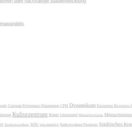
tionen über nachhaltige Stadtentwicklung
imawandels
Dynamikum
oods
Corporate Performance Management
Enterprise Ressource
CPM
Kulturzentrum
Mitmachmuse
Kunst
idierung
Lebensmittel
Mitmachexponate
er
Städtisches Kr
SOU
sou.matrixx
Sonderausstellung
Stadtverwaltung Pirmasens