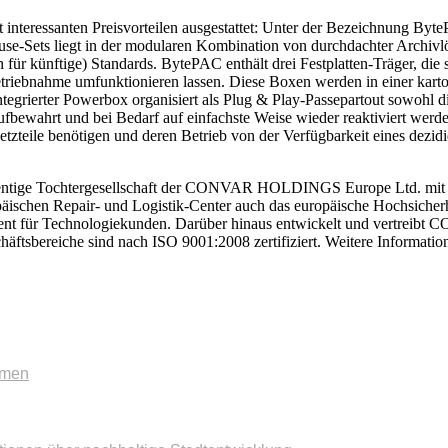
t interessanten Preisvorteilen ausgestattet: Unter der Bezeichnung B
use-Sets liegt in der modularen Kombination von durchdachter Archivl
h für künftige) Standards. BytePAC enthält drei Festplatten-Träger, d
etriebnahme umfunktionieren lassen. Diese Boxen werden in einer karto
integrierter Powerbox organisiert als Plug & Play-Passepartout sowohl 
fbewahrt und bei Bedarf auf einfachste Weise wieder reaktiviert werden.
 Netzteile benötigen und deren Betrieb von der Verfügbarkeit eines dez
tige Tochtergesellschaft der CONVAR HOLDINGS Europe Ltd. mit Sit
äischen Repair- und Logistik-Center auch das europäische Hochsicherh
lment für Technologie­kunden. Darüber hinaus entwickelt und vertrei
häftsbereiche sind nach ISO 9001:2008 zertifiziert. Weitere Information
mmen