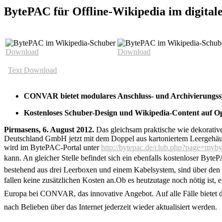
BytePAC für Offline-Wikipedia im digital
Download
Download
Text Download
CONVAR bietet modulares Anschluss- und Archivierungssys
Kostenloses Schuber-Design und Wikipedia-Content auf Op
Pirmasens, 6. August 2012.
Das gleichsam praktische wie dekorativ
Deutschland GmbH jetzt mit dem Doppel aus kartoniertem Leergehäuse-
wird im BytePAC-Portal unter
http://bytepac.de/club.php?page=myb
kann. An gleicher Stelle befindet sich ein ebenfalls kostenloser Byte
bestehend aus drei Leerboxen und einem Kabelsystem, sind über
fallen keine zusätzlichen Kosten an.Ob es heutzutage noch nötig ist,
Europa bei CONVAR, das innovative Angebot. Auf alle Fälle bietet d
nach Belieben über das Internet jederzeit wieder aktualisiert werden.