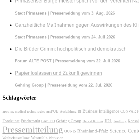
Pirmasenser Bürgermeister spricht vor den Vereinten Na
Stadt Pirmasens | Pressemeldung vom 3. Aug. 2026
Ganzheitliche Maßnahmen gegen Auswirkungen des Kl
Stadt Pirmasens | Pressemeldung vom 24. Juli 2026
Die Brüder Grimm: hochpolitisch und demokratisch
Forum ALTE POST | Pressemeldung vom 22. Juli 2026
Papier loslassen und Zukunft gewinnen
Gehring Group | Pressemeldung vom 22. Jul. 2026
Schlagwörter
Business Intelligence
arsPUB
CONVAR F
apoplex medical technologies
Ausbildung
BI
IDL
Fotokunst
Frischemarkt
Gehring Group
Konsol
GAPTEQ
Harald Kröher
Isselburg
Pressemitteilung
Science Cent
Rheinland-Pfalz
QUNIS
Westpfalz
Wechselausstellung
Workshop