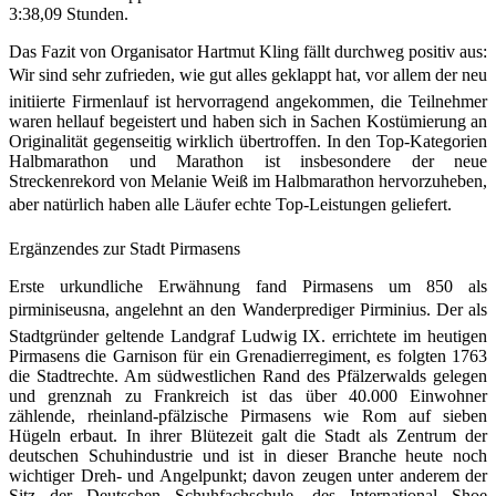
3:38,09 Stunden.
Das Fazit von Organisator Hartmut Kling fällt durchweg positiv aus:
Wir sind sehr zufrieden, wie gut alles geklappt hat, vor allem der neu
initiierte Firmenlauf ist hervorragend angekommen, die Teilnehmer
waren hellauf begeistert und haben sich in Sachen Kostümierung an
Originalität gegenseitig wirklich übertroffen. In den Top-Kategorien
Halbmarathon und Marathon ist insbesondere der neue
Streckenrekord von Melanie Weiß im Halbmarathon hervorzuheben,
aber natürlich haben alle Läufer echte Top-Leistungen geliefert.
Ergänzendes zur Stadt Pirmasens
Erste urkundliche Erwähnung fand Pirmasens um 850 als
pirminiseusna, angelehnt an den Wanderprediger Pirminius. Der als
Stadtgründer geltende Landgraf Ludwig IX. errichtete im heutigen
Pirmasens die Garnison für ein Grenadierregiment, es folgten 1763
die Stadtrechte. Am südwestlichen Rand des Pfälzerwalds gelegen
und grenznah zu Frankreich ist das über 40.000 Einwohner
zählende, rheinland-pfälzische Pirmasens wie Rom auf sieben
Hügeln erbaut. In ihrer Blütezeit galt die Stadt als Zentrum der
deutschen Schuhindustrie und ist in dieser Branche heute noch
wichtiger Dreh- und Angelpunkt; davon zeugen unter anderem der
Sitz der Deutschen
Schuhfachschule
,
des
International Shoe