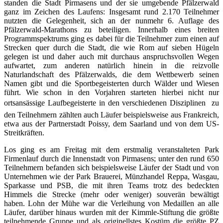
standen die Stadt Pirmasens und der sie umgebende Pfälzerwald
ganz im Zeichen des Laufens: Insgesamt rund 2.170 Teilnehmer
nutzten die Gelegenheit, sich an der nunmehr 6. Auflage des
Pfälzerwald-Marathons zu beteiligen. Innerhalb eines breiten
Programmspektrums ging es dabei für die Teilnehmer zum einen auf
Strecken quer durch die Stadt, die wie Rom auf sieben Hügeln
gelegen ist und daher auch mit durchaus anspruchsvollen Wegen
aufwartet, zum anderen natürlich hinein in die reizvolle
Naturlandschaft des Pfälzerwalds, die dem Wettbewerb seinen
Namen gibt und die Sportbegeisterten durch Wälder und Wiesen
führt. Wie schon in den Vorjahren starteten hierbei nicht nur
ortsansässige Laufbegeisterte in den verschiedenen Disziplinen  zu
den Teilnehmern zählten auch Läufer beispielsweise aus Frankreich,
etwa aus der Partnerstadt Poissy, dem Saarland und von dem US-
Streitkräften.
Los ging es am Freitag mit dem erstmalig veranstalteten Park
Firmenlauf durch die Innenstadt von Pirmasens; unter den rund 650
Teilnehmern befanden sich beispielsweise Läufer der Stadt und von
Unternehmen wie der Park Brauerei, Münzhandel Reppa, Wasgau,
Sparkasse und PSB, die mit ihren Teams trotz des bedeckten
Himmels die Strecke (mehr oder weniger) souverän bewältigt
haben. Lohn der Mühe war die Verleihung von Medaillen an alle
Läufer, darüber hinaus wurden mit der Kimmle-Stiftung die größte
teilnehmende Gruppe und als originellstes Kostüm die größte PZ