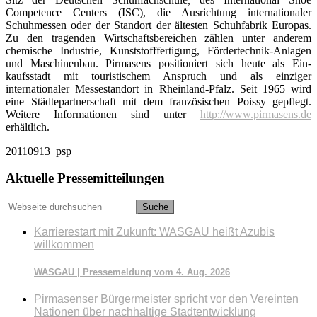
Competence Centers (ISC), die Ausrichtung internationaler
Schuhmessen oder der Standort der ältesten Schuhfabrik Europas.
Zu den tragenden Wirtschaftsbereichen zählen unter anderem
chemische Industrie, Kunststofffertigung, Fördertechnik-Anlagen
und Maschinenbau. Pirmasens positioniert sich heute als Ein­
kaufsstadt mit touristischem Anspruch und als einziger
internationaler Messestandort in Rheinland-Pfalz. Seit 1965 wird
eine Städtepartnerschaft mit dem französischen Poissy gepflegt.
Weitere Informationen sind unter
http://www.pirmasens.de
erhältlich.
20110913_psp
Seitenspalte
Aktuelle Pressemitteilungen
Webseite
durchsuchen
Karrierestart mit Zukunft: WASGAU heißt Azubis
willkommen
WASGAU | Pressemeldung vom 4. Aug. 2026
Pirmasenser Bürgermeister spricht vor den Vereinten
Nationen über nachhaltige Stadtentwicklung