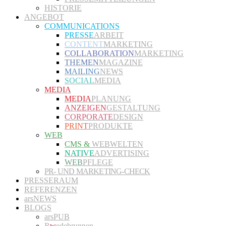
HISTORIE
ANGEBOT
COMMUNICATIONS
PRESSE
ARBEIT
CONTENT
MARKETING
COLLABORATION
MARKETING
THEMEN
MAGAZINE
MAILING
NEWS
SOCIAL
MEDIA
MEDIA
MEDIA
PLANUNG
ANZEIGEN
GESTALTUNG
CORPORATE
DESIGN
PRINT
PRODUKTE
WEB
CMS &
WEBWELTEN
NATIVE
ADVERTISING
WEB
PFLEGE
PR- UND MARKETING-CHECK
PRESSERAUM
REFERENZEN
arsNEWS
BLOGS
arsPUB
R
w
edebrunnen