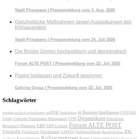
Stadt Pirmasens | Pressemeldung vom 3. Aug. 2026
Ganzheitliche Maßnahmen gegen Auswirkungen des
Klimawandels
Stadt Pirmasens | Pressemeldung vom 24. Juli 2026
Die Brüder Grimm: hochpolitisch und demokratisch
Forum ALTE POST | Pressemeldung vom 22. Juli 2026
Papier loslassen und Zukunft gewinnen
Gehring Group | Pressemeldung vom 22. Jul. 2026
Schlagwörter
Business Intelligence
arsPUB
CONVAR
apoplex medical technologies
Ausbildung
BI
Dynamikum
Foods
Corporate Performance Management
Enterprise
CPM
Forum ALTE POST
ERP
ERP-Lösung
Ressource Planning
IDL
Fotografie
Fotokunst
Frischemarkt
Gehring Group
GAPTEQ
Harald Kröher
Kulturzentrum
Kunst
Konsolidierung
Lebensmittel
Isselburg
Mitmachexponate