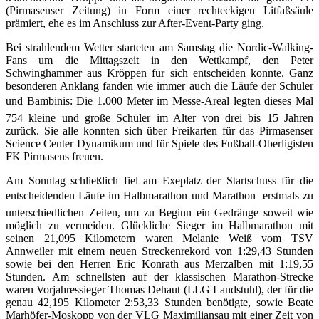
(Pirmasenser Zeitung) in Form einer rechteckigen Litfaßsäule
prämiert, ehe es im Anschluss zur After-Event-Party ging.
Bei strahlendem Wetter starteten am Samstag die Nordic-Walking-
Fans um die Mittagszeit in den Wettkampf, den Peter
Schwinghammer aus Kröppen für sich entscheiden konnte. Ganz
besonderen Anklang fanden wie immer auch die Läufe der Schüler
und Bambinis: Die 1.000 Meter im Messe-Areal legten dieses Mal
754 kleine und große Schüler im Alter von drei bis 15 Jahren
zurück. Sie alle konnten sich über Freikarten für das Pirmasenser
Science Center Dynamikum und für Spiele des Fußball-Oberligisten
FK Pirmasens freuen.
Am Sonntag schließlich fiel am Exeplatz der Startschuss für die
entscheidenden Läufe im Halbmarathon und Marathon  erstmals zu
unterschiedlichen Zeiten, um zu Beginn ein Gedränge soweit wie
möglich zu vermeiden. Glückliche Sieger im Halbmarathon mit
seinen 21,095 Kilometern waren Melanie Weiß vom TSV
Annweiler mit einem neuen Streckenrekord von 1:29,43 Stunden
sowie bei den Herren Eric Konrath aus Merzalben mit 1:19,55
Stunden. Am schnellsten auf der klassischen Marathon-Strecke
waren Vorjahressieger Thomas Dehaut (LLG Landstuhl), der für die
genau 42,195 Kilometer 2:53,33 Stunden benötigte, sowie Beate
Marhöfer-Moskopp von der VLG Maximiliansau mit einer Zeit von