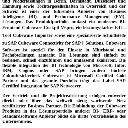
und Niederlassungen in Berlin, Darmstadt, Düsseldorf und
Hamburg sowie Tochtergesellschaften in Österreich und der
Schweiz ist einer der führenden Anbieter von Business
Intelligence (BI)- und Performance Management (PM)-
Lösungen. Das Produktportfolio umfasst ein modernes BI-
Frontend Cubeware Cockpit V6pro, ein leistungsstarkes ETL-
Tool Cubeware Importer sowie eine spezialisierte Schnittstelle
zu SAP Cubeware Connectivity for SAP® Solutions. Cubeware
Software ist speziell für den Einsatz in Mittelstand und
Fachabtei­lungen gemacht. Die Lösungen sind einfach zu
bedienen, schnell einzuführen und umfassend skalierbar. Die
flexible Integration der BI-Technologie von Microsoft, Infor,
IBM, Cognos oder SAP bringen zudem höchste
Zukunftssicherheit. Cubeware ist Microsoft Certified Gold
Partner und das gesamte Portfolio trägt das Label SAP
Certified Integration for SAP Netweaver.
Der Vertrieb und die Projektrealisierung erfolgen entweder
direkt oder über das weltweit stetig wachsende Netz
zertifizierter Business Partner. Die Einbindung der Cubeware
Produkte in das Lösungsportfolio anderer BI-, ERP- oder
Standardsoftware-Anbieter bildet die dritte Vertriebssäule des
Unternehmens.