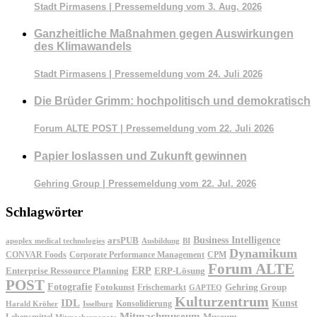
Stadt Pirmasens | Pressemeldung vom 3. Aug. 2026
Ganzheitliche Maßnahmen gegen Auswirkungen
des Klimawandels
Stadt Pirmasens | Pressemeldung vom 24. Juli 2026
Die Brüder Grimm: hochpolitisch und demokratisch
Forum ALTE POST | Pressemeldung vom 22. Juli 2026
Papier loslassen und Zukunft gewinnen
Gehring Group | Pressemeldung vom 22. Jul. 2026
Schlagwörter
Business Intelligence
arsPUB
apoplex medical technologies
Ausbildung
BI
Dynamikum
CONVAR Foods
Corporate Performance Management
CPM
Forum ALTE
ERP
ERP-Lösung
Enterprise Ressource Planning
POST
Fotografie
Fotokunst
Frischemarkt
Gehring Group
GAPTEQ
Kulturzentrum
IDL
Kunst
Konsolidierung
Harald Kröher
Isselburg
Mitmachmuseum
Museum
Lebensmittel
Mitmachexponate