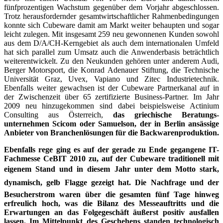
fünfprozentigen Wachstum gegenüber dem Vorjahr abgeschlossen.
Trotz herausfordernder gesamtwirtschaftlicher Rahmen­bedingungen
konnte sich Cubeware damit am Markt weiter behaupten und sogar
leicht zulegen. Mit insgesamt 259 neu gewonnenen Kunden sowohl
aus dem D/A/CH-Kerngebiet als auch dem internationalen Umfeld
hat sich parallel zum Umsatz auch die Anwenderbasis beträchtlich
weiterentwi­ckelt. Zu den Neukunden gehören unter anderem Audi,
Berger Motorsport, die Konrad Adenauer Stiftung, die Technische
Universität Graz, Uvex, Vapiano und Zitec Industrietechnik.
Ebenfalls weiter gewachsen ist der Cubeware Partnerkanal auf in
der Zwischenzeit über 65 zertifizierte Business-Partner. Im Jahr
2009 neu hinzugekommen sind dabei beispiels­weise Actinium
Consulting aus Österreich,
das griechische Beratungs­
unternehmen Scicom oder Samuelson, der in Berlin ansässige
Anbieter von Branchenlösungen für die Backwarenproduktion.
Ebenfalls rege ging es auf der gerade zu Ende gegangene IT-
Fach­messe CeBIT 2010 zu, auf der Cubeware traditionell mit
eigenem Stand und in diesem Jahr unter dem Motto stark,
dynamisch, gelb Flagge gezeigt hat. Die Nachfrage und der
Besucherstrom waren über die gesamten fünf Tage hinweg
erfreulich hoch, was die Bilanz des Messe­auftritts und die
Erwartungen an das Folgegeschäft äußerst positiv ausfallen
lassen. Im Mittelpunkt des Geschehens standen technologisch