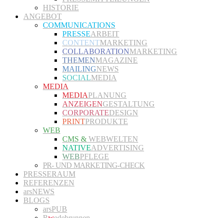
HISTORIE
ANGEBOT
COMMUNICATIONS
PRESSE
ARBEIT
CONTENT
MARKETING
COLLABORATION
MARKETING
THEMEN
MAGAZINE
MAILING
NEWS
SOCIAL
MEDIA
MEDIA
MEDIA
PLANUNG
ANZEIGEN
GESTALTUNG
CORPORATE
DESIGN
PRINT
PRODUKTE
WEB
CMS &
WEBWELTEN
NATIVE
ADVERTISING
WEB
PFLEGE
PR- UND MARKETING-CHECK
PRESSERAUM
REFERENZEN
arsNEWS
BLOGS
arsPUB
R
w
edebrunnen