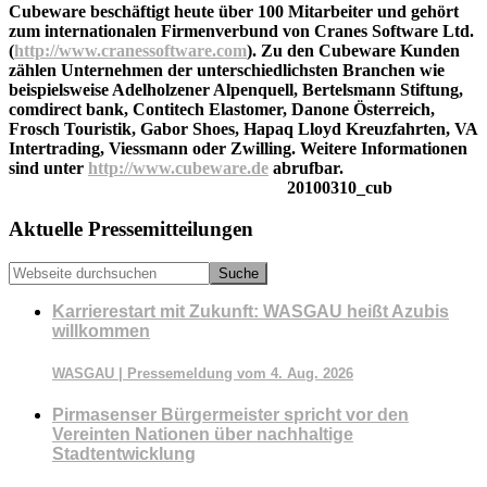
Cubeware beschäftigt heute über 100 Mitarbeiter und gehört
zum internationalen Firmenverbund von Cranes Software Ltd.
(
http://www.cranessoftware.com
). Zu den Cubeware Kunden
zählen Unternehmen der unterschiedlichsten Branchen wie
beispiels­weise Adelholzener Alpenquell, Bertelsmann Stiftung,
comdirect bank, Contitech Elastomer, Danone Österreich,
Frosch Touristik, Gabor Shoes, Hapaq Lloyd Kreuzfahr­ten, VA
Intertrading, Viessmann oder Zwilling. Weitere Informationen
sind unter
http://www.cubeware.de
abrufbar.
20100310_cub
Seitenspalte
Aktuelle Pressemitteilungen
Webseite
durchsuchen
Karrierestart mit Zukunft: WASGAU heißt Azubis
willkommen
WASGAU | Pressemeldung vom 4. Aug. 2026
Pirmasenser Bürgermeister spricht vor den
Vereinten Nationen über nachhaltige
Stadtentwicklung