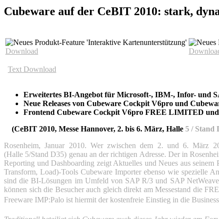
Cubeware auf der CeBIT 2010: stark, dyna
Download
Downloa
Text Download
Erweitertes BI-Angebot für Microsoft-, IBM-, Infor- und 
Neue Releases von Cubeware Cockpit V6pro
und Cubewar
Frontend Cubeware Cockpit V6pro FREE LIMITED und ETL 
(CeBIT 2010, Messe Hannover, 2. bis 6. März, Halle
5 / Stand 
Rosenheim, Januar 2010. Wer zwischen dem 2. und 6. März 20
(Halle 5/Stand D35) genau an der richtigen Adresse. Der in Rosenhei
Reporting und Dashboarding zeigt Aktuelles und Neues aus seinem 
Transform, Load)-Tools Cubeware Importer ebenso wie spezielle 
sind die BI-Lösungen im Umfeld von SAP R/3 und SAP NetWeaver B
können sich die Besucher auch gleich direkt am Messestand die FR
Freeware IMP:Palo ist hiermit der kostenfreie Einstieg in die Busines