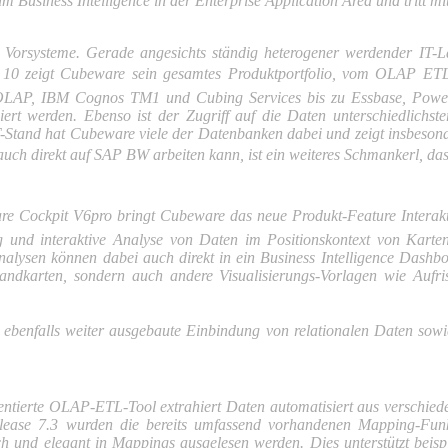
m Business Intelligence in der Enterprise Application Area und tritt m
Vorsysteme. Gerade angesichts ständig heterogener werdender IT-Lan
BIT 10 zeigt Cubeware sein gesamtes Produktportfolio, vom OLAP ET
M OLAP, IBM Cognos TM1 und Cubing Services bis zu Essbase, Pow
ert werden. Ebenso ist der Zugriff auf die Daten unterschiedlichs
IT-Stand hat Cubeware viele der Datenbanken dabei und zeigt insbes
 direkt auf SAP BW arbeiten kann, ist ein weiteres Schmankerl, das 
re Cockpit V6pro bringt Cubeware das neue Produkt-Feature Interakti
und interaktive Analyse von Daten im Positionskontext von Karten
nalysen können dabei auch direkt in ein Business Intelligence Dashboa
Landkarten, sondern auch andere Visualisierungs-Vorlagen wie Aufri
ebenfalls weiter ausgebaute Einbindung von relationalen Daten sowie
entierte OLAP-ETL-Tool extrahiert Daten automatisiert aus verschie­
elease 7.3 wurden die bereits umfassend vorhandenen Mapping-Funkt
 und elegant in Mappings ausgelesen werden. Dies unterstützt beisp