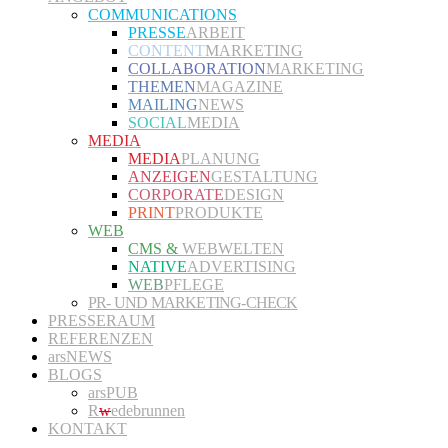
COMMUNICATIONS
PRESSE
ARBEIT
CONTENT
MARKETING
COLLABORATION
MARKETING
THEMEN
MAGAZINE
MAILING
NEWS
SOCIAL
MEDIA
MEDIA
MEDIA
PLANUNG
ANZEIGEN
GESTALTUNG
CORPORATE
DESIGN
PRINT
PRODUKTE
WEB
CMS &
WEBWELTEN
NATIVE
ADVERTISING
WEB
PFLEGE
PR- UND MARKETING-CHECK
PRESSERAUM
REFERENZEN
arsNEWS
BLOGS
arsPUB
R
w
edebrunnen
KONTAKT