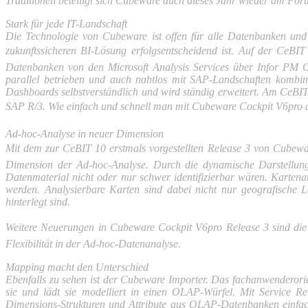
Traditionell beteiligt sich Cubeware auch dieses Jahr wieder am Foru
Stark für jede IT-Landschaft
Die Technologie von Cubeware ist offen für alle Datenbanken und 
zukunfts­sicheren BI-Lösung erfolgsentscheidend ist. Auf der Ce
Datenbanken von den Microsoft Analysis Services über Infor P
parallel betrieben und auch nahtlos mit SAP-Landschaften kombini
Dashboards selbstverständlich und wird ständig erweitert. Am CeB
SAP R/3. Wie einfach und schnell man mit Cubeware Cockpit V6pro auch
Ad-hoc-Analyse in neuer Dimension
Mit dem zur CeBIT 10 erstmals vorgestellten Release 3 von Cubewa
Dimension der Ad-hoc-Analyse. Durch die dynamische Darstellung 
Datenmaterial nicht oder nur schwer identifizierbar wären. Kartena
werden. Analysierbare Karten sind dabei nicht nur geografische 
hinterlegt sind.
Weitere Neuerungen in Cubeware Cockpit V6pro Release 3 sind die 
Flexibilität in der Ad-hoc-Datenanalyse.
Mapping macht den Unterschied
Ebenfalls zu sehen ist der Cubeware Importer. Das fachanwender­ori
sie und lädt sie modelliert in einen OLAP-Würfel. Mit Service R
Dimensions-Strukturen und Attribute aus OLAP-Datenbanken einfach