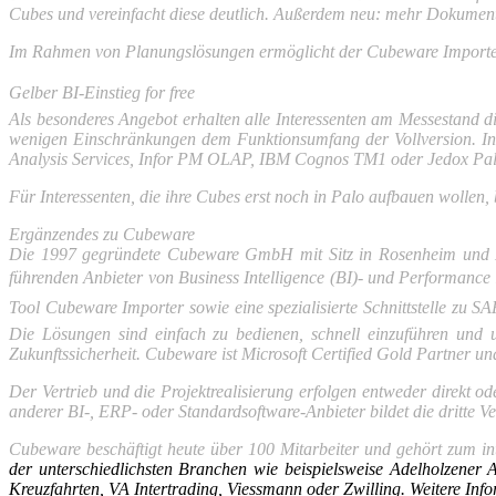
Cubes und vereinfacht diese deutlich. Außerdem neu: mehr Dokument
Im Rahmen von Planungslösungen ermöglicht der Cubeware Importer 
Gelber BI-Einstieg for free
Als besonderes Angebot erhalten alle Interessenten am Messestand 
wenigen Einschränkungen dem Funktionsumfang der Vollversion. In k
Analysis Services, Infor PM OLAP, IBM Cognos TM1 oder Jedox Pal
Für Interessenten, die ihre Cubes erst noch in Palo aufbauen wolle
Ergänzendes zu Cubeware
Die 1997 gegründete Cubeware GmbH mit Sitz in Rosenheim und Nie
führenden Anbieter von Business Intelligence (BI)- und Performanc
Tool Cubeware Importer sowie eine spezialisierte Schnittstelle zu 
Die Lösungen sind einfach zu bedienen, schnell einzuführen und 
Zukunftssicherheit. Cubeware ist Microsoft Certified Gold Partner un
Der Vertrieb und die Projektrealisierung erfolgen entweder direkt o
anderer BI-, ERP- oder Standardsoftware-Anbieter bildet die dritte V
Cubeware beschäftigt heute über 100 Mitarbeiter und gehört zum i
der unterschiedlichsten Branchen wie beispiels­weise Adelholzener
Kreuzfahr­ten, VA Intertrading, Viessmann oder Zwilling. Weitere Inf