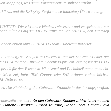
 von Mappings, was deren Einsatzspektrum spürbar erhöht.
rkflows und die KPI (
Key Performance Indicator
)-Überwachung.
LIMITED. Diese ist unter Windows einsetzbar und entspricht mit nur
ich dann mühelos auf den OLAP-Strukturen von SAP BW, den Microsoft
ie Sonderversion ihres OLAP-ETL-Tools Cubeware Importer.
ochtergesellschaften in Österreich und der Schweiz ist einer der
es BI-Frontend Cubeware Cockpit V6pro, ein leistungsstarkes ETL-
speziell für den Einsatz in Mittelstand und Fachabtei­lungen gemacht.
von Microsoft, Infor, IBM, Cognos oder SAP bringen zudem höchste
 SAP Netweaver.
artner. Die Einbindung der Cubeware Produkte in das Lösungsportfolio
cranessoftware.com
). Zu den Cubeware Kunden zählen Unternehmen
mer, Danone Österreich, Frosch Touristik, Gabor Shoes, Hapaq Lloyd