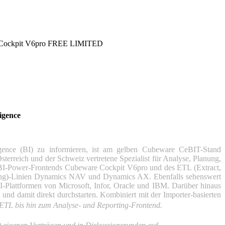
igence
nce (BI) zu informieren, ist am gelben Cubeware CeBIT-Stand
terreich und der Schweiz vertretene Spezialist für Analyse, Planung,
s BI-Power-Frontends Cubeware Cockpit V6pro und des ETL (Extract,
ning)-Linien Dynamics NAV und Dynamics AX. Ebenfalls sehenswert
lattformen von Microsoft, Infor, Oracle und IBM. Darüber hinaus
 damit direkt durchstarten. Kombiniert mit der Importer-basierten
-ETL bis hin zum Analyse- und Reporting-Frontend.