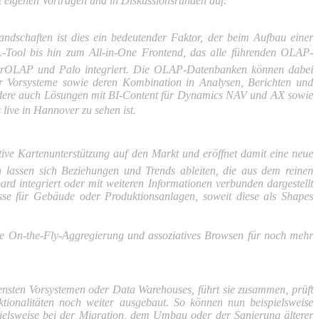
it eigenen Vorträgen und in Diskussionsrunden auf.
d­schaften ist dies ein bedeutender Faktor, der beim Aufbau einer
L-Tool bis hin zum All-in-One Frontend, das alle führenden OLAP-
erOLAP und Palo integriert. Die OLAP-Datenbanken können dabei
ter Vorsysteme sowie deren Kombination in Analysen, Berichten und
ondere auch Lösungen mit BI-Content für Dynamics NAV und AX sowie
live in Hannover zu sehen ist.
ve Kartenunterstützung auf den Markt und eröffnet damit eine neue
 lassen sich Beziehungen und Trends ableiten, die aus dem reinen
rd integriert oder mit weiteren Informationen verbunden dargestellt
sse für Gebäude oder Produktionsanlagen, soweit diese als Shapes
 On-the-Fly-Aggregierung und assoziatives Browsen für noch mehr
densten Vorsystemen oder Data Warehouses, führt sie zusammen, prüft
iona­litäten noch weiter ausgebaut. So können nun beispielsweise
ielsweise bei der Migration, dem Umbau oder der Sanierung älterer