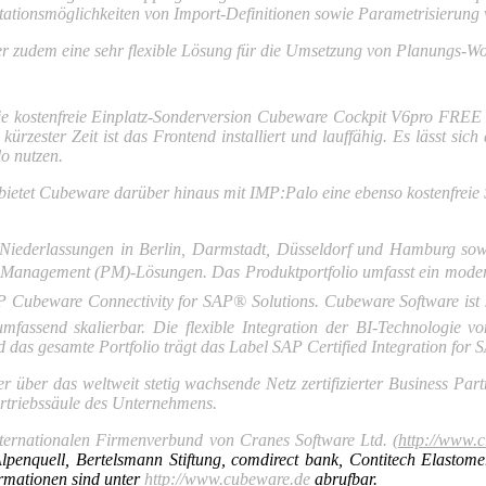
a­tionsmöglichkeiten von Import-Definitionen sowie Parametrisierung
zudem eine sehr flexible Lösung für die Umsetzung von Planungs-Wo
die kostenfreie Einplatz-Sonderversion Cubeware Cockpit V6pro FREE 
ürzester Zeit ist das Frontend installiert und lauffähig. Es lässt s
o nutzen.
n, bietet Cubeware darüber hinaus mit IMP:Palo eine ebenso kostenfre
derlassungen in Berlin, Darmstadt, Düsseldorf und Hamburg sowie T
e Management (PM)-Lösungen. Das Produktportfolio umfasst ein modern
SAP Cubeware Connectivity for SAP® Solutions. Cubeware Software ist 
umfassend skalierbar. Die flexible Integration der BI-Technologie 
d das gesamte Portfolio trägt das Label SAP Certified Integration for
der über das weltweit stetig wachsende Netz zertifizierter Business P
ertriebssäule des Unternehmens.
nternationalen Firmenverbund von Cranes Software Ltd. (
http://www.
 Alpenquell, Bertelsmann Stiftung, comdirect bank, Contitech Elasto
ormationen sind unter
http://www.cubeware.de
abrufbar.