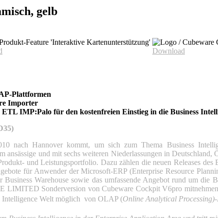
misch, gelb
d
Download
SAP-Plattformen
e Importer
IMP:Palo für den kostenfreien Einstieg in die Business Intell
D35)
10 nach Hannover kommt, um sich zum Thema Business Intellige
m ansässige und mit sechs weiteren Niederlassungen in Deutschland, Ös
Produkt- und Leistungsportfolio. Dazu zählen die neuen Releases de
Angebote für Anwender der Microsoft-ERP (Enterprise Resource Plan
usiness Warehouse sowie das umfassende Angebot rund um die BI-P
EE LIMITED Sonderversion von Cubeware Cockpit V6pro mitnehmen und
s Intelligence Welt möglich  von OLAP (
Online Analytical Processing)