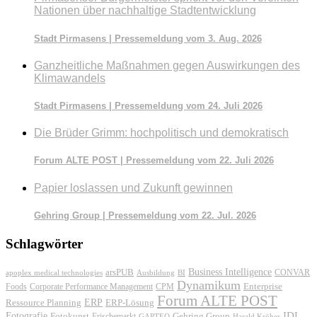
Nationen über nachhaltige Stadtentwicklung
Stadt Pirmasens | Pressemeldung vom 3. Aug. 2026
Ganzheitliche Maßnahmen gegen Auswirkungen des
Klimawandels
Stadt Pirmasens | Pressemeldung vom 24. Juli 2026
Die Brüder Grimm: hochpolitisch und demokratisch
Forum ALTE POST | Pressemeldung vom 22. Juli 2026
Papier loslassen und Zukunft gewinnen
Gehring Group | Pressemeldung vom 22. Jul. 2026
Schlagwörter
Business Intelligence
arsPUB
CONVAR
apoplex medical technologies
Ausbildung
BI
Dynamikum
Foods
Corporate Performance Management
Enterprise
CPM
Forum ALTE POST
ERP
ERP-Lösung
Ressource Planning
IDL
Fotografie
Fotokunst
Frischemarkt
Gehring Group
GAPTEQ
Harald Kröher