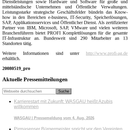
Dienstleistungen sowie Hardware und Software für große und
mittelständische Unternehmen und Öffentliche Verwaltungen.
Leistungsstarke strategische Geschäftsfelder bündeln das Know-
how in den Bereichen e-business, IT-Security, Speicherlösungen,
SAP, Applikationsservices und Öffentlicher Dienst. Als zertifizierter
Partner von IBM, Microsoft, SAP, VMware und vielen weiteren
Branchenführern bietet PROFI Komplettlösungen für die gesamte
IT-Infrastruktur an. Bundesweit sind 290 Mitarbeiter an 13
Standorten tätig.
Weitere Informationen sind unter
http://www.profi-ag.de
erhältlich.
20080519_pro
Seitenspalte
Aktuelle Pressemitteilungen
Webseite
durchsuchen
Karrierestart mit Zukunft: WASGAU heißt Azubis
willkommen
WASGAU | Pressemeldung vom 4. Aug. 2026
Pirmasenser Bürgermeister spricht vor den Vereinten