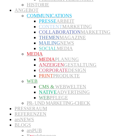
HISTORIE
ANGEBOT
COMMUNICATIONS
PRESSE
ARBEIT
CONTENT
MARKETING
COLLABORATION
MARKETING
THEMEN
MAGAZINE
MAILING
NEWS
SOCIAL
MEDIA
MEDIA
MEDIA
PLANUNG
ANZEIGEN
GESTALTUNG
CORPORATE
DESIGN
PRINT
PRODUKTE
WEB
CMS &
WEBWELTEN
NATIVE
ADVERTISING
WEB
PFLEGE
PR- UND MARKETING-CHECK
PRESSERAUM
REFERENZEN
arsNEWS
BLOGS
arsPUB
R
w
edebrunnen