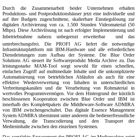
Durch die Zusammenarbeit beider Unternehmen erhalten
Produktions- und Postproduktionshäuser jetzt eine individuelle und
auf ihre Budgets zugeschnittene, skalierbare Einstiegslösung zur
digitalen Archivierung von ca. 1.500 Stunden Videomaterial (50
Mbps). Diese Archivlösung ist nach erfolgter Implementierung und
Inbetriebnahme nahezu unbegrenzt erweiterbar  und das
unterbrechungsfrei. Die PROFI AG liefert die notwendige
Infrastrukturplattform mit IBM-Hardware und alle erforderlichen
Dienstleistungen zum Aufbau der Systeme. Die Blue Order
Solutions AG steuert ihr Softwareprodukt Media Archive zu. Das
leistungsstarke MAM-Tool sorgt sowohl für einen schnellen,
einfachen Zugriff auf multimediale Inhalte und die unkomplizierte
Automatisierung von betrieblichen Abläufen als auch für eine
effektive Wiederverwertung von Inhalten in unterschiedlichen
Verbreitungskanälen und die Verarbeitung von Rohmaterial in
wertvolles Programmvermögen. Vor dem Hintergrund der kürzlich
beschlossenen Kooperation zwischen Blue Order und IBM ist
innerhalb des Komplettpakets die Middleware-Software ADMIRA
von IBM zwischengeschaltet. Das digitale Essence Management
System ADMIRA übernimmt unter anderem die bedienerfreundliche
Verwaltung, die Transcodierung und den Transport der
Medieninhalte zwischen den einzelnen Systemen.
Das verstärkte Engagement der PROFI AG im Mediensektor zeigt