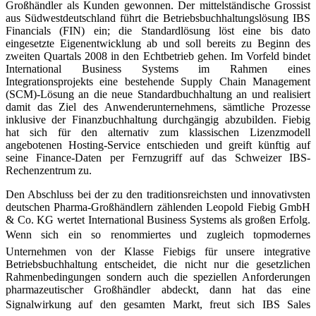
Großhändler als Kunden gewonnen. Der mittelständische Grossist
aus Südwestdeutschland führt die Betriebsbuch­haltungslösung IBS
Financials (FIN) ein; die Standardlösung löst eine bis dato
eingesetzte Eigenentwicklung ab und soll bereits zu Beginn des
zweiten Quartals 2008 in den Echtbetrieb gehen. Im Vorfeld bindet
International Business Systems im Rahmen eines
Integrationsprojekts eine bestehende Supply Chain Management
(SCM)-Lösung an die neue Standardbuchhaltung an und realisiert
damit das Ziel des Anwenderunternehmens, sämtliche Prozesse
inklusive der Finanzbuchhaltung durchgängig abzubilden. Fiebig
hat sich für den alternativ zum klassischen Lizenzmodell
angebotenen Hosting-Service entschieden und greift künftig auf
seine Finance-Daten per Fernzugriff auf das Schweizer IBS-
Rechenzentrum zu.
Den Abschluss bei der zu den traditionsreichsten und innovativsten
deutschen Pharma-Großhändlern zählenden Leopold Fiebig GmbH
& Co. KG wertet International Business Systems als großen Erfolg.
Wenn sich ein so renommiertes und zugleich topmodernes
Unternehmen von der Klasse Fiebigs für unsere integrative
Betriebsbuchhaltung entscheidet, die nicht nur die gesetzlichen
Rahmenbedingungen sondern auch die speziellen Anforderungen
pharmazeuti­scher Großhändler abdeckt, dann hat das eine
Signalwirkung auf den gesamten Markt, freut sich IBS Sales