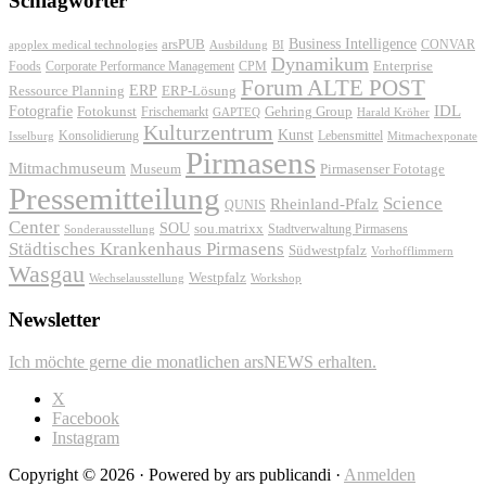
Schlagwörter
Business Intelligence
arsPUB
CONVAR
apoplex medical technologies
Ausbildung
BI
Dynamikum
Foods
Corporate Performance Management
Enterprise
CPM
Forum ALTE POST
ERP
ERP-Lösung
Ressource Planning
IDL
Fotografie
Fotokunst
Frischemarkt
Gehring Group
GAPTEQ
Harald Kröher
Kulturzentrum
Kunst
Konsolidierung
Lebensmittel
Isselburg
Mitmachexponate
Pirmasens
Mitmachmuseum
Museum
Pirmasenser Fototage
Pressemitteilung
Science
Rheinland-Pfalz
QUNIS
Center
SOU
sou.matrixx
Sonderausstellung
Stadtverwaltung Pirmasens
Städtisches Krankenhaus Pirmasens
Südwestpfalz
Vorhofflimmern
Wasgau
Westpfalz
Wechselausstellung
Workshop
Newsletter
Ich möchte gerne die monatlichen arsNEWS erhalten.
X
Facebook
Instagram
Copyright © 2026 · Powered by ars publicandi ·
Anmelden