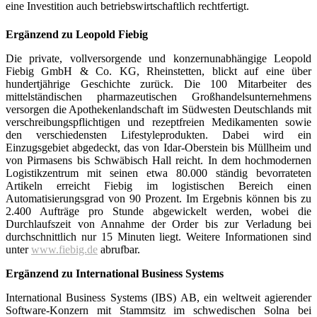
eine Investition auch betriebswirtschaftlich rechtfertigt.
Ergänzend zu
Leopold Fiebig
Die private, vollversorgende und konzernunabhängige Leopold
Fiebig GmbH & Co. KG, Rheinstetten, blickt auf eine über
hundertjährige Geschichte zurück. Die 100 Mitarbeiter des
mittelständischen pharmazeutischen Großhandelsunternehmens
versorgen die Apothekenland­schaft im Südwesten Deutschlands mit
verschreibungspflichtigen und rezeptfreien Medikamenten sowie
den verschiedensten Lifestyleprodukten. Dabei wird ein
Einzugsgebiet abgedeckt, das von Idar-Oberstein bis Müllheim und
von Pirmasens bis Schwäbisch Hall reicht. In dem hochmodernen
Logistikzentrum mit seinen etwa 80.000 ständig bevorrateten
Artikeln erreicht Fiebig im logistischen Bereich einen
Automatisierungsgrad von 90 Prozent. Im Ergebnis können bis zu
2.400 Aufträge pro Stunde abgewickelt werden, wobei die
Durchlaufszeit von Annahme der Order bis zur Verladung bei
durchschnittlich nur 15 Minuten liegt. Weitere Informationen sind
unter
www.fiebig.de
abrufbar.
Ergänzend zu International Business Systems
International Business Systems (IBS) AB, ein weltweit agierender
Software-Konzern mit Stammsitz im schwedischen Solna bei