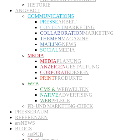
HISTORIE
ANGEBOT
COMMUNICATIONS
PRESSE
ARBEIT
CONTENT
MARKETING
COLLABORATION
MARKETING
THEMEN
MAGAZINE
MAILING
NEWS
SOCIAL
MEDIA
MEDIA
MEDIA
PLANUNG
ANZEIGEN
GESTALTUNG
CORPORATE
DESIGN
PRINT
PRODUKTE
WEB
CMS &
WEBWELTEN
NATIVE
ADVERTISING
WEB
PFLEGE
PR- UND MARKETING-CHECK
PRESSERAUM
REFERENZEN
arsNEWS
BLOGS
arsPUB
R
w
edebrunnen