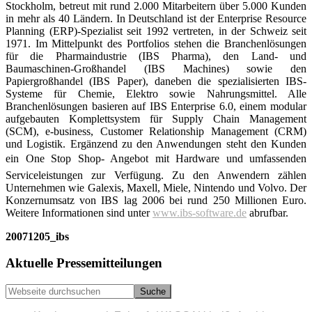
Stockholm, betreut mit rund 2.000 Mitarbeitern über 5.000 Kunden
in mehr als 40 Ländern. In Deutschland ist der Enterprise Resource
Planning (ERP)-Spezialist seit 1992 vertreten, in der Schweiz seit
1971. Im Mittelpunkt des Portfolios stehen die Branchenlösungen
für die Pharmaindustrie (IBS Pharma), den Land- und
Baumaschinen-Großhandel (IBS Machines) sowie den
Papiergroßhandel (IBS Paper), daneben die spezialisierten IBS-
Systeme für Chemie, Elektro sowie Nahrungsmittel. Alle
Branchenlösungen basieren auf IBS Enterprise 6.0, einem modular
aufgebauten Komplettsystem für Supply Chain Management
(SCM), e-business, Customer Relationship Management (CRM)
und Logistik. Ergänzend zu den Anwendungen steht den Kunden
ein One Stop Shop- Angebot mit Hardware und umfassenden
Serviceleistungen zur Verfügung. Zu den Anwendern zählen
Unternehmen wie Galexis, Maxell, Miele, Nintendo und Volvo. Der
Konzernumsatz von IBS lag 2006 bei rund 250 Millionen Euro.
Weitere Informationen sind unter
www.ibs-software.de
abrufbar.
20071205_ibs
Seitenspalte
Aktuelle Pressemitteilungen
Webseite
durchsuchen