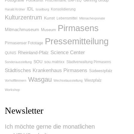
Fotografie
Fotokunst
Gehring Group
Frischemarkt
GAPTEQ
IDL
Konsolidierung
Harald Kröher
Isselburg
Kulturzentrum
Kunst
Lebensmittel
Mitmachexponate
Pirmasens
Mitmachmuseum
Museum
Pressemitteilung
Pirmasenser Fototage
Science Center
Rheinland-Pfalz
QUNIS
SOU
sou.matrixx
Stadtverwaltung Pirmasens
Sonderausstellung
Städtisches Krankenhaus Pirmasens
Südwestpfalz
Wasgau
Westpfalz
Vorhofflimmern
Wechselausstellung
Workshop
Newsletter
Ich möchte gerne die monatlichen