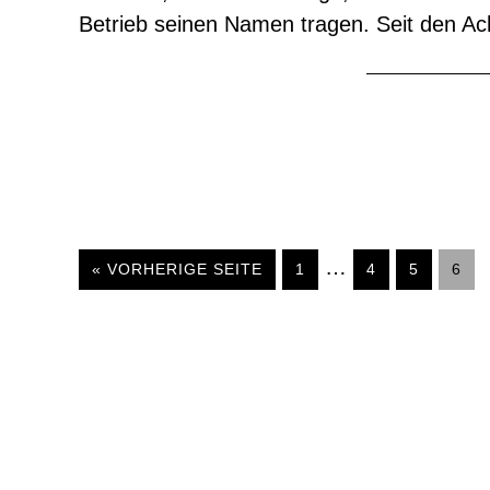
Betrieb seinen Namen tragen. Seit den Acht
Weggelassene
…
AUFRUFEN
SEITE
SEITE
SEITE
SEIT
« VORHERIGE SEITE
1
4
5
6
Zwischenseiten