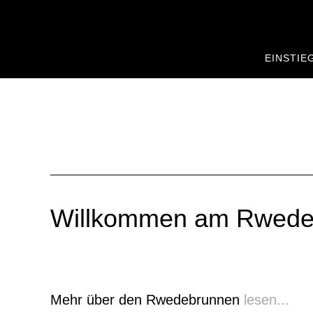
Zum
Zur
Inhalt
Seitenspalte
springen
springen
EINSTIE
Willkommen am Rwede
Mehr über den Rwedebrunnen
lesen...