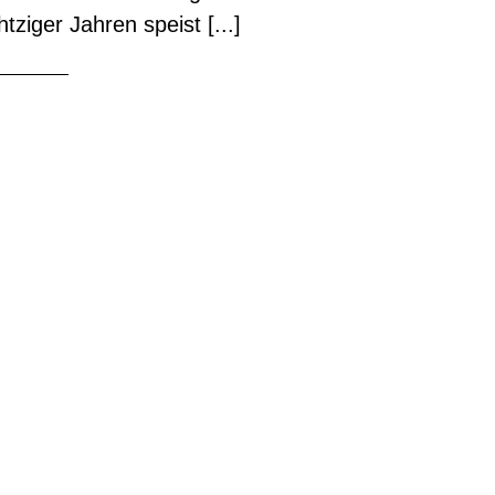
ziger Jahren speist [...]
E