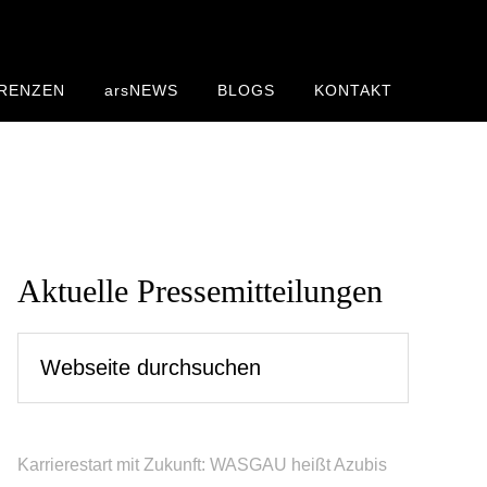
RENZEN
arsNEWS
BLOGS
KONTAKT
Seitenspalte
Aktuelle Pressemitteilungen
Webseite
durchsuchen
Karrierestart mit Zukunft: WASGAU heißt Azubis