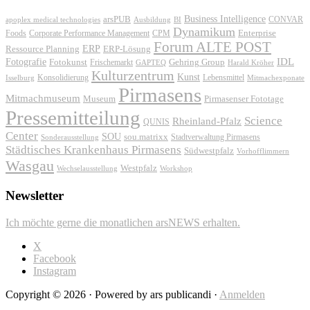
Business Intelligence
arsPUB
CONVAR
apoplex medical technologies
Ausbildung
BI
Dynamikum
Foods
Corporate Performance Management
Enterprise
CPM
Forum ALTE POST
ERP
ERP-Lösung
Ressource Planning
IDL
Fotografie
Fotokunst
Frischemarkt
Gehring Group
GAPTEQ
Harald Kröher
Kulturzentrum
Kunst
Konsolidierung
Lebensmittel
Isselburg
Mitmachexponate
Pirmasens
Mitmachmuseum
Museum
Pirmasenser Fototage
Pressemitteilung
Science
Rheinland-Pfalz
QUNIS
Center
SOU
sou.matrixx
Sonderausstellung
Stadtverwaltung Pirmasens
Städtisches Krankenhaus Pirmasens
Südwestpfalz
Vorhofflimmern
Wasgau
Westpfalz
Wechselausstellung
Workshop
Newsletter
Ich möchte gerne die monatlichen arsNEWS erhalten.
X
Facebook
Instagram
Copyright © 2026 · Powered by ars publicandi ·
Anmelden