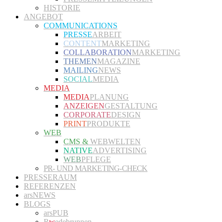
HISTORIE
ANGEBOT
COMMUNICATIONS
PRESSE
ARBEIT
CONTENT
MARKETING
COLLABORATION
MARKETING
THEMEN
MAGAZINE
MAILING
NEWS
SOCIAL
MEDIA
MEDIA
MEDIA
PLANUNG
ANZEIGEN
GESTALTUNG
CORPORATE
DESIGN
PRINT
PRODUKTE
WEB
CMS &
WEBWELTEN
NATIVE
ADVERTISING
WEB
PFLEGE
PR- UND MARKETING-CHECK
PRESSERAUM
REFERENZEN
arsNEWS
BLOGS
arsPUB
R
w
edebrunnen