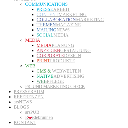
COMMUNICATIONS
PRESSE
ARBEIT
CONTENT
MARKETING
COLLABORATION
MARKETING
THEMEN
MAGAZINE
MAILING
NEWS
SOCIAL
MEDIA
MEDIA
MEDIA
PLANUNG
ANZEIGEN
GESTALTUNG
CORPORATE
DESIGN
PRINT
PRODUKTE
WEB
CMS &
WEBWELTEN
NATIVE
ADVERTISING
WEB
PFLEGE
PR- UND MARKETING-CHECK
PRESSERAUM
REFERENZEN
arsNEWS
BLOGS
arsPUB
R
w
edebrunnen
KONTAKT