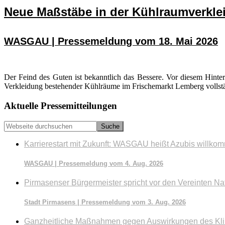
Neue Maßstäbe in der Kühlraumverkle
WASGAU | Pressemeldung vom 18. Mai 2026
Der Feind des Guten ist bekanntlich das Bessere. Vor diesem Hin
Verkleidung bestehender Kühlräume im Frischemarkt Lemberg vollstä
Seitenspalte
Aktuelle Pressemitteilungen
Webseite
durchsuchen
Karrierestart mit Zukunft: WASGAU heißt Azubis willko
WASGAU | Pressemeldung vom 4. Aug. 2026
Pirmasenser Bürgermeister spricht vor den Vereinten Na
Stadt Pirmasens | Pressemeldung vom 3. Aug. 2026
Ganzheitliche Maßnahmen gegen Auswirkungen des Kl