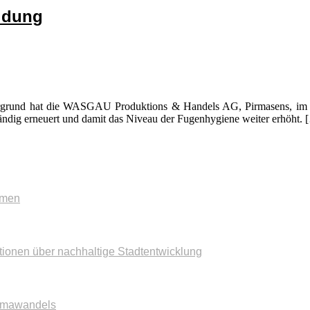
idung
tergrund hat die WASGAU Produktions & Handels AG, Pirmasens, im Zu
ndig erneuert und damit das Niveau der Fugenhygiene weiter erhöht. 
mmen
tionen über nachhaltige Stadtentwicklung
imawandels