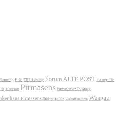
Forum ALTE POST
ERP
ERP-Lösung
Fotografie
 Planning
Pirmasens
um
Museum
Pirmasenser Fototage
Wasgau
ankenhaus Pirmasens
Südwestpfalz
Vorhofflimmern