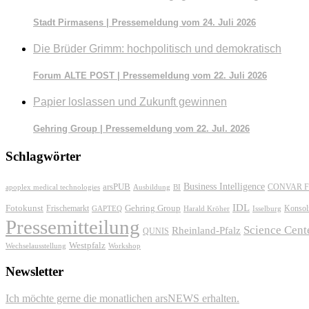
Stadt Pirmasens | Pressemeldung vom 24. Juli 2026
Die Brüder Grimm: hochpolitisch und demokratisch
Forum ALTE POST | Pressemeldung vom 22. Juli 2026
Papier loslassen und Zukunft gewinnen
Gehring Group | Pressemeldung vom 22. Jul. 2026
Schlagwörter
Business Intelligence
arsPUB
CONVAR F
apoplex medical technologies
Ausbildung
BI
IDL
Fotokunst
Frischemarkt
Gehring Group
Konsol
GAPTEQ
Harald Kröher
Isselburg
Pressemitteilung
Science Cent
Rheinland-Pfalz
QUNIS
Westpfalz
Wechselausstellung
Workshop
Newsletter
Ich möchte gerne die monatlichen arsNEWS erhalten.