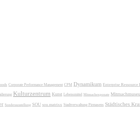
Dynamikum
oods
Corporate Performance Management
Enterprise Ressource
CPM
Kulturzentrum
Mitmachmuse
Kunst
idierung
Lebensmittel
Mitmachexponate
er
Städtisches Kr
SOU
sou.matrixx
Sonderausstellung
Stadtverwaltung Pirmasens