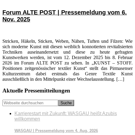
Forum ALTE POST | Pressemeldung vom 6.
Nov. 2025
Stricken, Häkeln, Sticken, Weben, Nähen, Tuften und Filzen: Wie
sich moderne Kunst mit diesen weiblich konnotierten revitalisierten
Techniken auseinandersetzt und diese zu heute gefragten
Kunstwerken werden, ist vom 12. Dezember 2025 bis 8. Februar
2026 im Forum ALTE POST zu sehen. In „KUNST – STOFF.
Positionen zeitgenössischer textiler Kunst“ stellt das Pirmasenser
Kulturzentrum dabei erstmals das Genre Textile Kunst
ausschließlich in den Mittelpunkt einer Wechselausstellung. […]
Seitenspalte
Aktuelle Pressemitteilungen
Webseite
durchsuchen
Karrierestart mit Zukunft: WASGAU heißt Azubis
willkommen
WASGAU | Pressemeldung vom 4. Aug. 2026