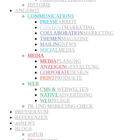
HISTORIE
ANGEBOT
COMMUNICATIONS
PRESSE
ARBEIT
CONTENT
MARKETING
COLLABORATION
MARKETING
THEMEN
MAGAZINE
MAILING
NEWS
SOCIAL
MEDIA
MEDIA
MEDIA
PLANUNG
ANZEIGEN
GESTALTUNG
CORPORATE
DESIGN
PRINT
PRODUKTE
WEB
CMS &
WEBWELTEN
NATIVE
ADVERTISING
WEB
PFLEGE
PR- UND MARKETING-CHECK
PRESSERAUM
REFERENZEN
arsNEWS
BLOGS
arsPUB
R
w
edebrunnen