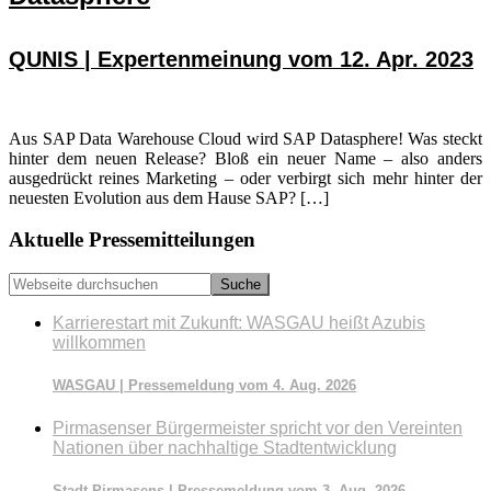
QUNIS | Expertenmeinung vom 12. Apr. 2023
Aus SAP Data Warehouse Cloud wird SAP Datasphere! Was steckt
hinter dem neuen Release? Bloß ein neuer Name – also anders
ausgedrückt reines Marketing – oder verbirgt sich mehr hinter der
neuesten Evolution aus dem Hause SAP? […]
Seitenspalte
Aktuelle Pressemitteilungen
Webseite
durchsuchen
Karrierestart mit Zukunft: WASGAU heißt Azubis
willkommen
WASGAU | Pressemeldung vom 4. Aug. 2026
Pirmasenser Bürgermeister spricht vor den Vereinten
Nationen über nachhaltige Stadtentwicklung
Stadt Pirmasens | Pressemeldung vom 3. Aug. 2026