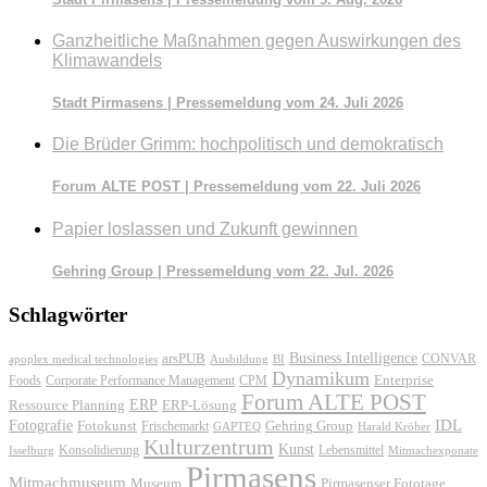
Ganzheitliche Maßnahmen gegen Auswirkungen des
Klimawandels
Stadt Pirmasens | Pressemeldung vom 24. Juli 2026
Die Brüder Grimm: hochpolitisch und demokratisch
Forum ALTE POST | Pressemeldung vom 22. Juli 2026
Papier loslassen und Zukunft gewinnen
Gehring Group | Pressemeldung vom 22. Jul. 2026
Schlagwörter
Business Intelligence
arsPUB
CONVAR
apoplex medical technologies
Ausbildung
BI
Dynamikum
Foods
Corporate Performance Management
Enterprise
CPM
Forum ALTE POST
ERP
ERP-Lösung
Ressource Planning
IDL
Fotografie
Fotokunst
Frischemarkt
Gehring Group
GAPTEQ
Harald Kröher
Kulturzentrum
Kunst
Konsolidierung
Lebensmittel
Isselburg
Mitmachexponate
Pirmasens
Mitmachmuseum
Museum
Pirmasenser Fototage