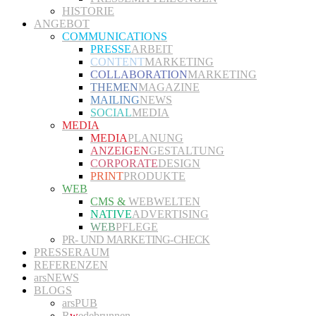
HISTORIE
ANGEBOT
COMMUNICATIONS
PRESSE
ARBEIT
CONTENT
MARKETING
COLLABORATION
MARKETING
THEMEN
MAGAZINE
MAILING
NEWS
SOCIAL
MEDIA
MEDIA
MEDIA
PLANUNG
ANZEIGEN
GESTALTUNG
CORPORATE
DESIGN
PRINT
PRODUKTE
WEB
CMS &
WEBWELTEN
NATIVE
ADVERTISING
WEB
PFLEGE
PR- UND MARKETING-CHECK
PRESSERAUM
REFERENZEN
arsNEWS
BLOGS
arsPUB
R
w
edebrunnen