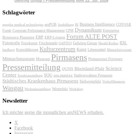
Gehring Group | Pressemeldung vom 22. Jul. 2026
Schlagwörter
Business Intelligence
arsPUB
CONVAR
apoplex medical technologies
Ausbildung
BI
Dynamikum
Foods
Corporate Performance Management
Enterprise
CPM
Forum ALTE POST
ERP
ERP-Lösung
Ressource Planning
IDL
Fotografie
Fotokunst
Frischemarkt
Gehring Group
GAPTEQ
Harald Kröher
Kulturzentrum
Kunst
Konsolidierung
Lebensmittel
Isselburg
Mitmachexponate
Pirmasens
Mitmachmuseum
Museum
Pirmasenser Fototage
Pressemitteilung
Science
Rheinland-Pfalz
QUNIS
Center
SOU
sou.matrixx
Sonderausstellung
Stadtverwaltung Pirmasens
Städtisches Krankenhaus Pirmasens
Südwestpfalz
Vorhofflimmern
Wasgau
Westpfalz
Wechselausstellung
Workshop
Newsletter
Ich möchte gerne die monatlichen arsNEWS erhalten.
X
Facebook
Instagram