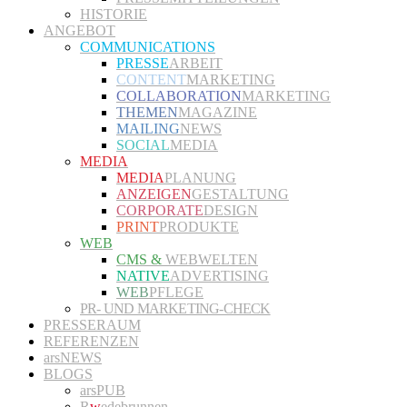
HISTORIE
ANGEBOT
COMMUNICATIONS
PRESSE
ARBEIT
CONTENT
MARKETING
COLLABORATION
MARKETING
THEMEN
MAGAZINE
MAILING
NEWS
SOCIAL
MEDIA
MEDIA
MEDIA
PLANUNG
ANZEIGEN
GESTALTUNG
CORPORATE
DESIGN
PRINT
PRODUKTE
WEB
CMS &
WEBWELTEN
NATIVE
ADVERTISING
WEB
PFLEGE
PR- UND MARKETING-CHECK
PRESSERAUM
REFERENZEN
arsNEWS
BLOGS
arsPUB
R
w
edebrunnen