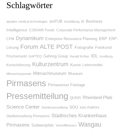
Schlagwörter
Business
arsPUB
apoplex medical technologies
Ausbildung
BI
Intelligence
CONVAR Foods
Corporate Performance Management
Dynamikum
Enterprise Ressource Planning
ERP
ERP-
CPM
Forum ALTE POST
Lösung
Fotografie
Fotokunst
IDL
Gehring Group
Frischemarkt
GAPTEQ
Harald Kröher
Isselburg
Kulturzentrum
Kunst
Konsolidierung
Lebensmittel
Mitmachmuseum
Museum
Mitmachexponate
Pirmasens
Pirmasenser Fototage
Pressemitteilung
Rheinland-Pfalz
QUNIS
Science Center
SOU
sou.matrixx
Sonderausstellung
Städtisches Krankenhaus
Stadtverwaltung Pirmasens
Wasgau
Pirmasens
Südwestpfalz
Vorhofflimmern