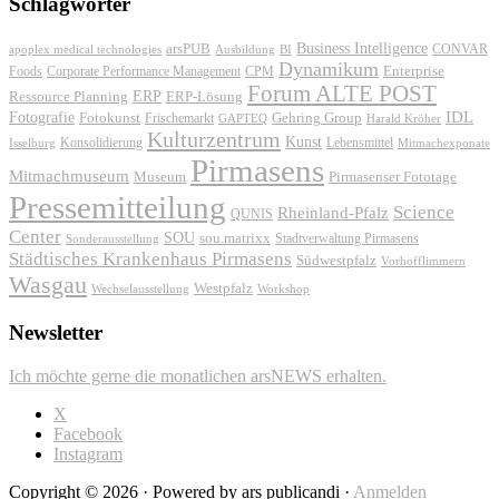
Schlagwörter
Business Intelligence
arsPUB
CONVAR
apoplex medical technologies
Ausbildung
BI
Dynamikum
Foods
Corporate Performance Management
Enterprise
CPM
Forum ALTE POST
ERP
ERP-Lösung
Ressource Planning
IDL
Fotografie
Fotokunst
Frischemarkt
Gehring Group
GAPTEQ
Harald Kröher
Kulturzentrum
Kunst
Konsolidierung
Lebensmittel
Isselburg
Mitmachexponate
Pirmasens
Mitmachmuseum
Museum
Pirmasenser Fototage
Pressemitteilung
Science
Rheinland-Pfalz
QUNIS
Center
SOU
sou.matrixx
Sonderausstellung
Stadtverwaltung Pirmasens
Städtisches Krankenhaus Pirmasens
Südwestpfalz
Vorhofflimmern
Wasgau
Westpfalz
Wechselausstellung
Workshop
Newsletter
Ich möchte gerne die monatlichen arsNEWS erhalten.
X
Facebook
Instagram
Copyright © 2026 · Powered by ars publicandi ·
Anmelden