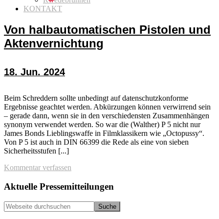
KONTAKT
Von halbautomatischen Pistolen und
Aktenvernichtung
18. Jun. 2024
Beim Schreddern sollte unbedingt auf datenschutzkonforme
Ergebnisse geachtet werden. Abkürzungen können verwirrend sein
– gerade dann, wenn sie in den verschiedensten Zusammenhängen
synonym verwendet werden. So war die (Walther) P 5 nicht nur
James Bonds Lieblingswaffe in Filmklassikern wie „Octopussy“.
Von P 5 ist auch in DIN 66399 die Rede als eine von sieben
Sicherheitsstufen [...]
Kommentar verfassen
Seitenspalte
Aktuelle Pressemitteilungen
Webseite
durchsuchen