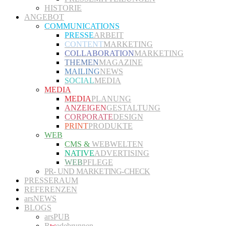
HISTORIE
ANGEBOT
COMMUNICATIONS
PRESSE
ARBEIT
CONTENT
MARKETING
COLLABORATION
MARKETING
THEMEN
MAGAZINE
MAILING
NEWS
SOCIAL
MEDIA
MEDIA
MEDIA
PLANUNG
ANZEIGEN
GESTALTUNG
CORPORATE
DESIGN
PRINT
PRODUKTE
WEB
CMS &
WEBWELTEN
NATIVE
ADVERTISING
WEB
PFLEGE
PR- UND MARKETING-CHECK
PRESSERAUM
REFERENZEN
arsNEWS
BLOGS
arsPUB
R
w
edebrunnen