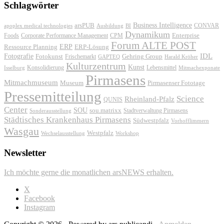
Schlagwörter
Business Intelligence
arsPUB
CONVAR
apoplex medical technologies
Ausbildung
BI
Dynamikum
Foods
Corporate Performance Management
Enterprise
CPM
Forum ALTE POST
ERP
ERP-Lösung
Ressource Planning
IDL
Fotografie
Fotokunst
Frischemarkt
Gehring Group
GAPTEQ
Harald Kröher
Kulturzentrum
Kunst
Konsolidierung
Lebensmittel
Isselburg
Mitmachexponate
Pirmasens
Mitmachmuseum
Museum
Pirmasenser Fototage
Pressemitteilung
Science
Rheinland-Pfalz
QUNIS
Center
SOU
sou.matrixx
Sonderausstellung
Stadtverwaltung Pirmasens
Städtisches Krankenhaus Pirmasens
Südwestpfalz
Vorhofflimmern
Wasgau
Westpfalz
Wechselausstellung
Workshop
Newsletter
Ich möchte gerne die monatlichen arsNEWS erhalten.
X
Facebook
Instagram