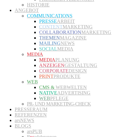
HISTORIE
ANGEBOT
COMMUNICATIONS
PRESSE
ARBEIT
CONTENT
MARKETING
COLLABORATION
MARKETING
THEMEN
MAGAZINE
MAILING
NEWS
SOCIAL
MEDIA
MEDIA
MEDIA
PLANUNG
ANZEIGEN
GESTALTUNG
CORPORATE
DESIGN
PRINT
PRODUKTE
WEB
CMS &
WEBWELTEN
NATIVE
ADVERTISING
WEB
PFLEGE
PR- UND MARKETING-CHECK
PRESSERAUM
REFERENZEN
arsNEWS
BLOGS
arsPUB
R
w
edebrunnen