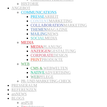
HISTORIE
ANGEBOT
COMMUNICATIONS
PRESSE
ARBEIT
CONTENT
MARKETING
COLLABORATION
MARKETING
THEMEN
MAGAZINE
MAILING
NEWS
SOCIAL
MEDIA
MEDIA
MEDIA
PLANUNG
ANZEIGEN
GESTALTUNG
CORPORATE
DESIGN
PRINT
PRODUKTE
WEB
CMS &
WEBWELTEN
NATIVE
ADVERTISING
WEB
PFLEGE
PR- UND MARKETING-CHECK
PRESSERAUM
REFERENZEN
arsNEWS
BLOGS
arsPUB
R
w
edebrunnen