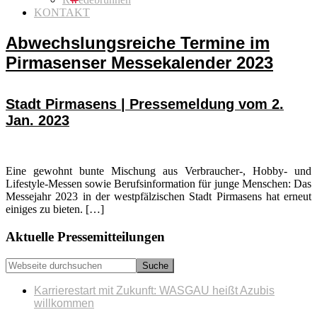
KONTAKT
Abwechslungsreiche Termine im
Pirmasenser Messekalender 2023
Stadt Pirmasens | Pressemeldung vom 2.
Jan. 2023
Eine gewohnt bunte Mischung aus Verbraucher-, Hobby- und
Lifestyle-Messen sowie Berufsinformation für junge Menschen: Das
Messejahr 2023 in der westpfälzischen Stadt Pirmasens hat erneut
einiges zu bieten. […]
Seitenspalte
Aktuelle Pressemitteilungen
Webseite
durchsuchen
Karrierestart mit Zukunft: WASGAU heißt Azubis
willkommen